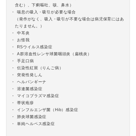
含む）、下痢嘔吐、咳、鼻水）
喘息の吸入・吸引が必要な場合
（発作がなく、吸入・吸引が不要な場合は病児保育にはあ
たりません。）
中耳炎
お怪我
RSウイルス感染症
A群溶血性レンサ球菌咽頭炎（扁桃炎）
手足口病
伝染性紅斑（りんご病）
突発性発しん
ヘルパンギーナ
溶連菌感染症
マイコプラズマ感染症
帯状疱疹
インフルエンザ菌（Hib）感染症
肺炎球菌感染症
単純ヘルペス感染症