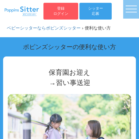
togg
登録
シッター
ログイン
応募
ベビーシッターならポピンズシッター
›
便利な使い方
ポピンズシッターの便利な使い方
保育園お迎え
→習い事送迎