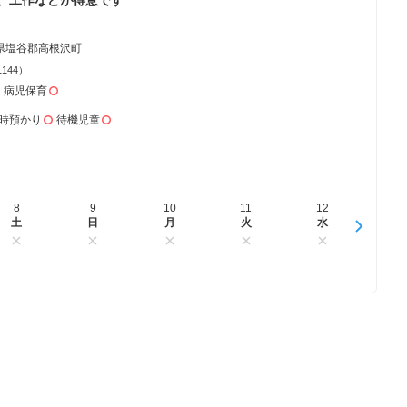
県塩谷郡高根沢町
1144）
病児保育
時預かり
待機児童
8
16
9
17
10
18
11
19
12
20
13
土
日
日
月
月
火
火
水
水
木
木