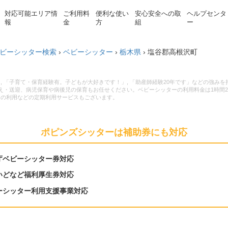
対応可能エリア情
ご利用料
便利な使い
安心安全への取
ヘルプセンタ
報
金
方
組
ー
ビーシッター検索
›
ベビーシッター
›
栃木県
›
塩谷郡高根沢町
 「子育て・保育経験有。子どもが大好きです！」, 「助産師経験20年です」などの強み
・送迎、病児保育や病後児の保育もお任せください。ベビーシッターの利用料金は1時間2,2
日の利用などの定期利用サービスもございます。
ポピンズシッターは補助券にも対応
庁ベビーシッター券対応
いどなど福利厚生券対応
ーシッター利用支援事業対応