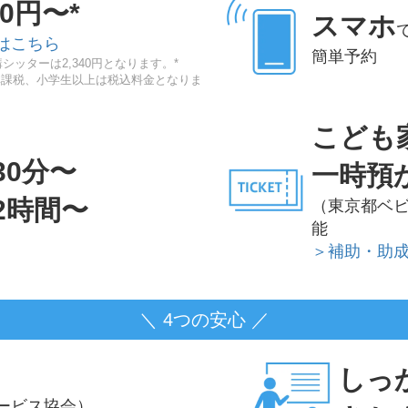
20円〜*
スマホ
はこちら
簡単予約
シッターは2,340円となります。*
非課税、小学生以上は税込料金となりま
こども
30分〜
一時預
2時間〜
（東京都ベ
能
＞補助・助
＼ 4つの安心 ／
しっ
ービス協会）