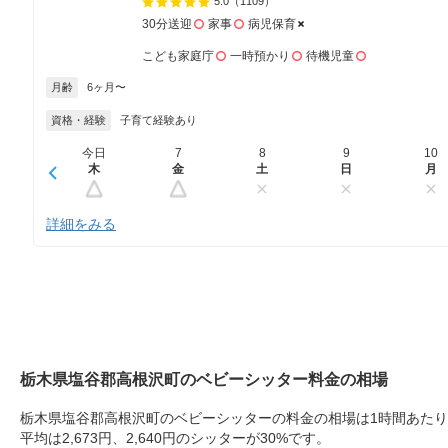
5.0
（1109）
30分送迎
家事
病児保育
こども家庭庁
一時預かり
待機児童
月齢
6ヶ月〜
資格・経験
子育て経験あり
今日
7
8
9
10
木
金
土
日
月
詳細をみる
栃木県塩谷郡高根沢町のベビーシッター料金の相場
栃木県塩谷郡高根沢町のベビーシッターの料金の相場は1時間あたり2,4
平均は2,673円、2,640円のシッターが30%です。