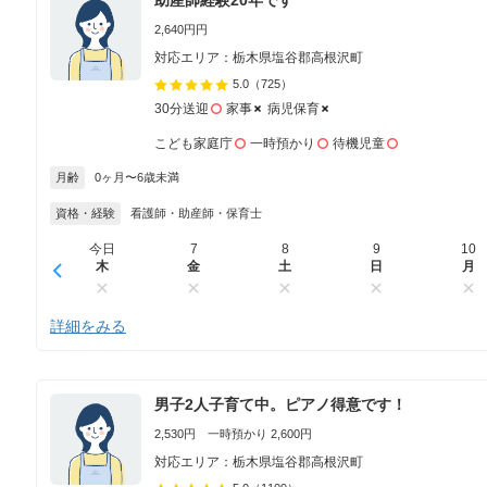
2,640円円
対応エリア：栃木県塩谷郡高根沢町
5.0
（725）
30分送迎
家事
病児保育
こども家庭庁
一時預かり
待機児童
月齢
0ヶ月〜6歳未満
資格・経験
看護師・助産師・保育士
今日
7
8
9
10
木
金
土
日
月
詳細をみる
男子2人子育て中。ピアノ得意です！
2,530円 一時預かり 2,600円
対応エリア：栃木県塩谷郡高根沢町