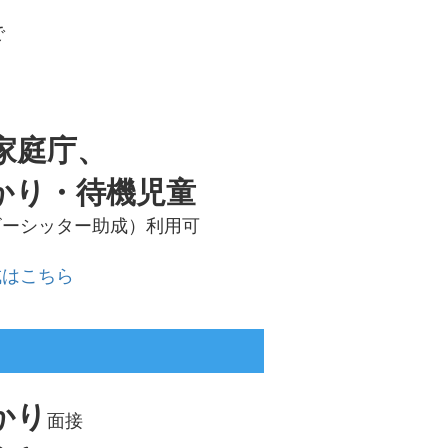
で
家庭庁、
かり・待機児童
ビーシッター助成）利用可
成はこちら
かり
面接