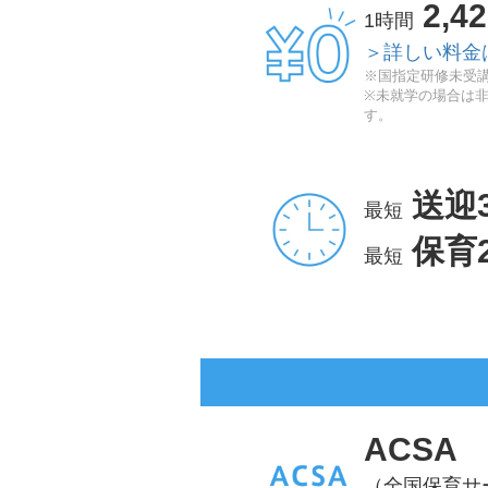
2,4
1時間
＞詳しい料金
※国指定研修未受講
※未就学の場合は
す。
送迎
最短
保育
最短
ACSA
（全国保育サ