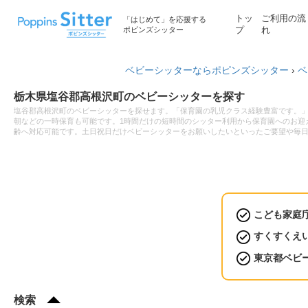
トッ
ご利用の流
「はじめて」を応援する
ポピンズシッター
プ
れ
ベビーシッターならポピンズシッター
›
ベ
栃木県塩谷郡高根沢町のベビーシッターを探す
塩谷郡高根沢町のベビーシッターを探せます。「保育園の乳児クラス経験豊富です。」,
朝などの一時保育も可能です。1時間だけの短時間のシッター利用から保育園へのお迎え
齢へ対応可能です。土日祝日だけベビーシッターをお願いしたいといったご要望や毎
こども家庭
すくすくえ
東京都ベビ
検索