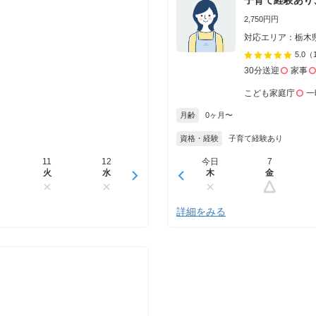
2,750円円
対応エリア：栃木
5.0
（
30分送迎
家事
こども家庭庁
一
月齢
0ヶ月〜
資格・経験
子育て経験あり
11
12
13
今日
14
7
15
火
水
木
木
金
金
土
詳細をみる