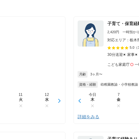
子育て・保育経
2,420円 一時預かり 
対応エリア：栃木
5.0
（
30分送迎
家事
こども家庭庁
一
月齢
3ヶ月〜
資格・経験
幼稚園教諭・小学校教諭
11
12
13
今日
14
7
15
火
水
木
木
金
金
土
詳細をみる
子育て経験あり