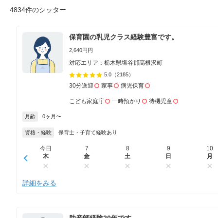
4834件のシッター
保育園の乳児クラス経験豊富です。
2,640円円
対応エリア：栃木県塩谷郡高根沢町
5.0
（2185）
30分送迎
家事
病児保育
こども家庭庁
一時預かり
待機児童
月齢
0ヶ月〜
資格・経験
保育士・子育て経験あり
今日
7
8
9
10
木
金
土
日
月
詳細をみる
助産師経験20年です