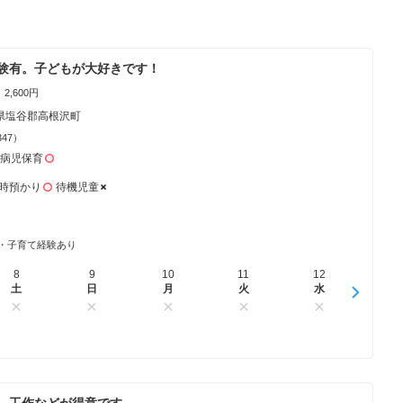
験有。子どもが大好きです！
2,600円
県塩谷郡高根沢町
347）
病児保育
時預かり
待機児童
・子育て経験あり
8
16
9
17
10
18
11
19
12
20
13
土
日
日
月
月
火
火
水
水
木
木
、工作などが得意です