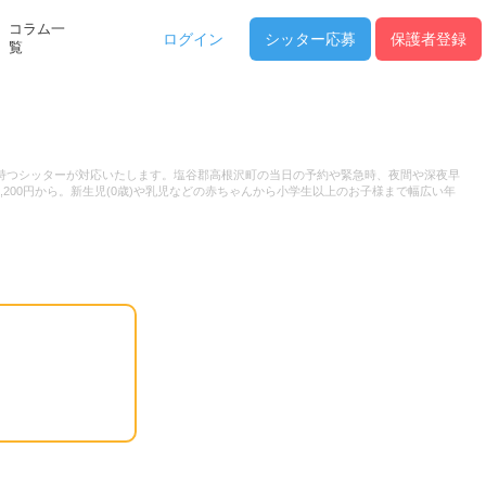
コラム一
ログイン
シッター
応募
保護者登録
覧
を持つシッターが対応いたします。塩谷郡高根沢町の当日の予約や緊急時、夜間や深夜早
00円から。新生児(0歳)や乳児などの赤ちゃんから小学生以上のお子様まで幅広い年