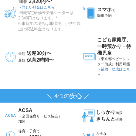
2,420円〜*
1時間
＞詳しい料金はこちら
スマホ
で
※国指定研修未受講シッターは
簡単予約
2,340円となります。*
※未就学の場合は非課税、小学生以
上は税込料金となります。
こども家庭庁、
一時預かり・待
機児童
送迎30分〜
最短
（東京都ベビーシッ
保育2時間〜
最短
ター助成）利用可能
＞補助・助成はこち
ら
＼ 4つの安心 ／
ACSA
しっかり
面接
（全国保育サービス協会）
きちんと
研修
加盟
保育・子育て
万全な