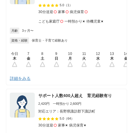
5.0
（1）
30分送迎
家事
病児保育
こども家庭庁
一時預かり
待機児童
月齢
3ヶ月〜
資格・経験
保育士・子育て経験あり
今日
7
8
9
10
11
12
13
14
木
金
土
日
月
火
水
木
金
詳細をみる
サポート人数400人超え 育児経験有り
2,420円 一時預かり 2,600円
対応エリア：長野県諏訪郡下諏訪町
5.0
（64）
30分送迎
家事
病児保育