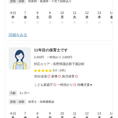
資格・経験
助産師・看護師・子育て経験あり
今日
7
8
9
10
11
12
13
14
木
金
土
日
月
火
水
木
金
詳細をみる
11年目の保育士です
2,420円 一時預かり 2,600円
対応エリア：長野県諏訪郡下諏訪町
5.0
（245）
30分送迎
家事
病児保育
こども家庭庁
一時預かり
待機児童
月齢
3ヶ月〜
資格・経験
保育士・幼稚園教諭
今日
7
8
9
10
11
12
13
14
木
金
土
日
月
火
水
木
金