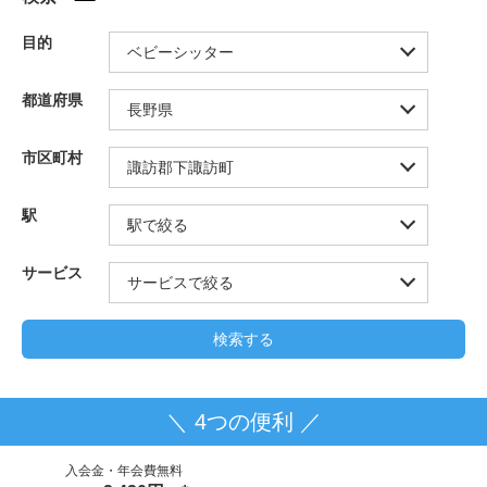
目的
都道府県
市区町村
駅
サービス
＼ 4つの便利 ／
入会金・年会費無料