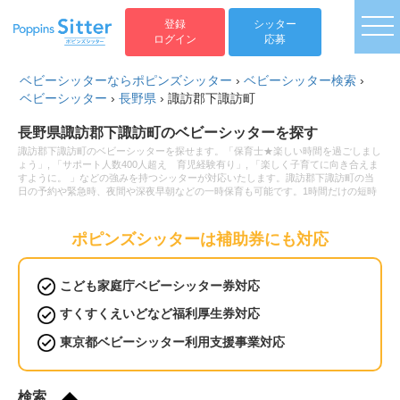
togg
登録
シッター
ログイン
応募
ベビーシッターならポピンズシッター
›
ベビーシッター検索
›
ベビーシッター
›
長野県
›
諏訪郡下諏訪町
長野県諏訪郡下諏訪町のベビーシッターを探す
諏訪郡下諏訪町のベビーシッターを探せます。「保育士★楽しい時間を過ごしまし
ょう」, 「サポート人数400人超え 育児経験有り」, 「楽しく子育てに向き合えま
すように。 」などの強みを持つシッターが対応いたします。諏訪郡下諏訪町の当
日の予約や緊急時、夜間や深夜早朝などの一時保育も可能です。1時間だけの短時
間のシッター利用から保育園へのお迎え・送迎、病児保育や病後児の保育もお任せ
ください。ベビーシッターの利用料金は1時間2,200円から。新生児(0歳)や乳児な
どの赤ちゃんから小学生以上のお子様まで幅広い年齢へ対応可能です。土日祝日だ
ポピンズシッターは補助券にも対応
けベビーシッターをお願いしたいといったご要望や毎日の利用などの定期利用サー
ビスもございます。
こども家庭庁ベビーシッター券対応
すくすくえいどなど福利厚生券対応
東京都ベビーシッター利用支援事業対応
検索