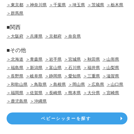
＞東京都
＞神奈川県
＞千葉県
＞埼玉県
＞茨城県
＞栃木県
＞群馬県
■関西
＞大阪府
＞兵庫県
＞京都府
＞奈良県
■その他
＞北海道
＞青森県
＞岩手県
＞宮城県
＞秋田県
＞山形県
＞福島県
＞新潟県
＞富山県
＞石川県
＞福井県
＞山梨県
＞長野県
＞岐阜県
＞静岡県
＞愛知県
＞三重県
＞滋賀県
＞和歌山県
＞鳥取県
＞島根県
＞岡山県
＞広島県
＞山口県
＞福岡県
＞佐賀県
＞長崎県
＞熊本県
＞大分県
＞宮崎県
＞鹿児島県
＞沖縄県
ベビーシッターを探す