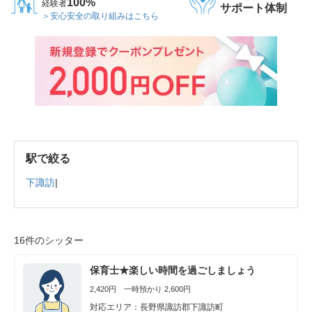
100%
経験者
サポート体制
＞安心安全の取り組みはこちら
駅で絞る
下諏訪
|
16件のシッター
保育士★楽しい時間を過ごしましょう
2,420円 一時預かり 2,600円
対応エリア：長野県諏訪郡下諏訪町