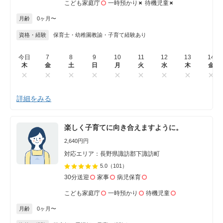
こども家庭庁
一時預かり
待機児童
月齢
0ヶ月〜
資格・経験
保育士・幼稚園教諭・子育て経験あり
今日
7
8
9
10
11
12
13
14
木
金
土
日
月
火
水
木
金
詳細をみる
楽しく子育てに向き合えますように。
2,640円円
対応エリア：長野県諏訪郡下諏訪町
5.0
（101）
30分送迎
家事
病児保育
こども家庭庁
一時預かり
待機児童
月齢
0ヶ月〜