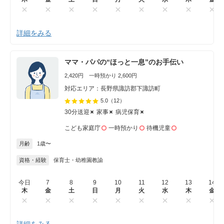
詳細をみる
ママ・パパの“ほっと一息”のお手伝い
2,420円 一時預かり 2,600円
対応エリア：長野県諏訪郡下諏訪町
5.0
（12）
30分送迎
家事
病児保育
こども家庭庁
一時預かり
待機児童
月齢
1歳〜
資格・経験
保育士・幼稚園教諭
今日
7
8
9
10
11
12
13
14
木
金
土
日
月
火
水
木
金
詳細をみる