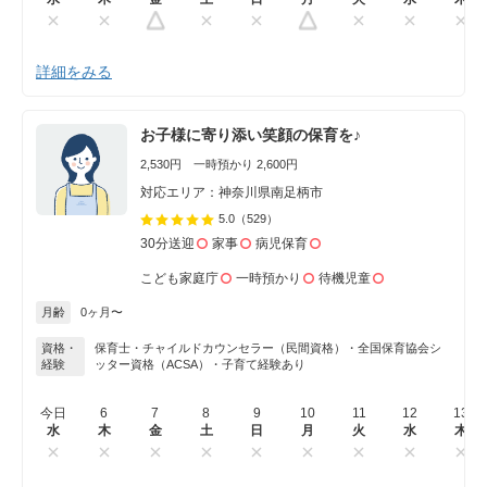
詳細をみる
お子様に寄り添い笑顔の保育を♪
2,530円 一時預かり 2,600円
対応エリア：神奈川県南足柄市
5.0
（529）
30分送迎
家事
病児保育
こども家庭庁
一時預かり
待機児童
月齢
0ヶ月〜
資格・
保育士・チャイルドカウンセラー（民間資格）・全国保育協会シ
経験
ッター資格（ACSA）・子育て経験あり
今日
6
7
8
9
10
11
12
13
水
木
金
土
日
月
火
水
木