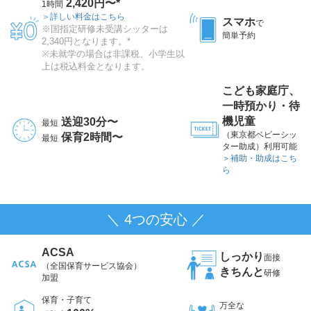
2,420円〜*
1時間
＞詳しい料金はこちら
スマホ
で
※国指定研修未受講シッターは
簡単予約
2,340円となります。*
※未就学の場合は非課税、小学生以
上は税込料金となります。
こども家庭庁、
一時預かり・待
機児童
送迎30分〜
最短
（東京都ベビーシッ
保育2時間〜
最短
ター助成）利用可能
＞補助・助成はこち
ら
＼ 4つの安心 ／
ACSA
しっかり
面接
（全国保育サービス協会）
きちんと
研修
加盟
保育・子育て
万全な