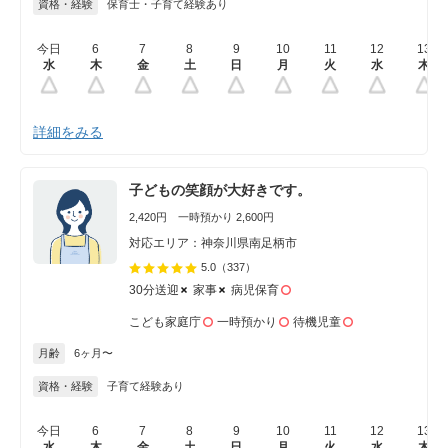
資格・経験
保育士・子育て経験あり
今日
6
7
8
9
10
11
12
13
水
木
金
土
日
月
火
水
木
詳細をみる
子どもの笑顔が大好きです。
2,420円 一時預かり 2,600円
対応エリア：神奈川県南足柄市
5.0
（337）
30分送迎
家事
病児保育
こども家庭庁
一時預かり
待機児童
月齢
6ヶ月〜
資格・経験
子育て経験あり
今日
6
7
8
9
10
11
12
13
水
木
金
土
日
月
火
水
木