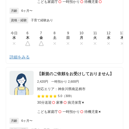
こども家庭庁
一時預かり
待機児童
月齢
6ヶ月〜
資格・経験
子育て経験あり
今日
6
7
8
9
10
11
12
13
水
木
金
土
日
月
火
水
木
詳細をみる
【新規のご依頼をお受けしておりません】
2,420円 一時預かり 2,600円
対応エリア：神奈川県南足柄市
5.0
（309）
30分送迎
家事
病児保育
こども家庭庁
一時預かり
待機児童
月齢
6ヶ月〜