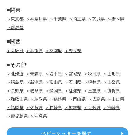
■関東
＞東京都
＞神奈川県
＞千葉県
＞埼玉県
＞茨城県
＞栃木県
＞群馬県
■関西
＞大阪府
＞兵庫県
＞京都府
＞奈良県
■その他
＞北海道
＞青森県
＞岩手県
＞宮城県
＞秋田県
＞山形県
＞福島県
＞新潟県
＞富山県
＞石川県
＞福井県
＞山梨県
＞長野県
＞岐阜県
＞静岡県
＞愛知県
＞三重県
＞滋賀県
＞和歌山県
＞鳥取県
＞島根県
＞岡山県
＞広島県
＞山口県
＞福岡県
＞佐賀県
＞長崎県
＞熊本県
＞大分県
＞宮崎県
＞鹿児島県
＞沖縄県
ベビーシッターを探す