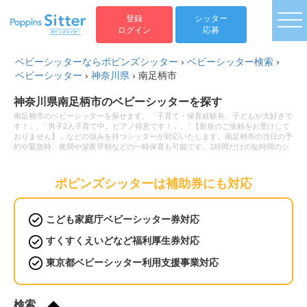
togg
登録
シッター
ログイン
応募
ベビーシッターならポピンズシッター
›
ベビーシッター検索
›
ベビーシッター
›
神奈川県
›
南足柄市
神奈川県南足柄市のベビーシッターを探す
南足柄市のベビーシッターを探せます。「子育て・保育経験有。子どもが大好きで
す！」, 「男子2人子育て中。ピアノ得意です！」, 「【新規のご依頼をお受けして
おりません】」などの強みを持つシッターが対応いたします。南足柄市の当日の予
約や緊急時、夜間や深夜早朝などの一時保育も可能です。1時間だけの短時間のシ
ッター利用から保育園へのお迎え・送迎、病児保育や病後児の保育もお任せくださ
い。ベビーシッターの利用料金は1時間2,200円から。新生児(0歳)や乳児などの赤
ちゃんから小学生以上のお子様まで幅広い年齢へ対応可能です。土日祝日だけベビ
ポピンズシッターは補助券にも対応
ーシッターをお願いしたいといったご要望や毎日の利用などの定期利用サービスも
ございます。
こども家庭庁ベビーシッター券対応
すくすくえいどなど福利厚生券対応
東京都ベビーシッター利用支援事業対応
検索