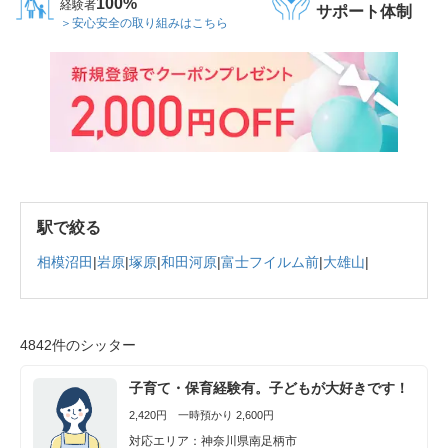
100%
経験者
サポート体制
＞安心安全の取り組みはこちら
駅で絞る
相模沼田
|
岩原
|
塚原
|
和田河原
|
富士フイルム前
|
大雄山
|
4842件のシッター
子育て・保育経験有。子どもが大好きです！
2,420円 一時預かり 2,600円
対応エリア：神奈川県南足柄市