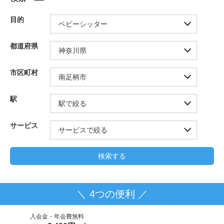
目的
都道府県
市区町村
駅
サービス
＼ 4つの便利 ／
入会金・年会費無料