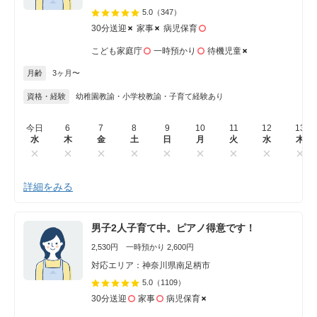
5.0
（347）
30分送迎
家事
病児保育
こども家庭庁
一時預かり
待機児童
月齢
3ヶ月〜
資格・経験
幼稚園教諭・小学校教諭・子育て経験あり
今日
6
7
8
9
10
11
12
13
水
木
金
土
日
月
火
水
木
詳細をみる
男子2人子育て中。ピアノ得意です！
2,530円 一時預かり 2,600円
対応エリア：神奈川県南足柄市
5.0
（1109）
30分送迎
家事
病児保育