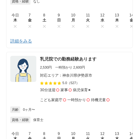
資格・経験
なし
今日
7
8
9
10
11
12
13
14
木
金
土
日
月
火
水
木
金
詳細をみる
乳児院での勤務経験あります
2,530円 一時預かり 2,600円
対応エリア：神奈川県伊勢原市
5.0
（527）
30分送迎
家事
病児保育
こども家庭庁
一時預かり
待機児童
月齢
0ヶ月〜
資格・経験
保育士
今日
7
8
9
10
11
12
13
14
木
金
土
日
月
火
水
木
金