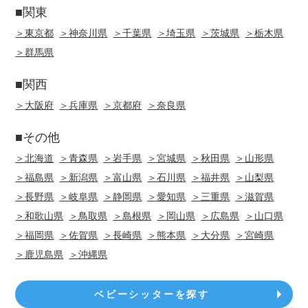
■関東
＞東京都
＞神奈川県
＞千葉県
＞埼玉県
＞茨城県
＞栃木県
＞群馬県
■関西
＞大阪府
＞兵庫県
＞京都府
＞奈良県
■その他
＞北海道
＞青森県
＞岩手県
＞宮城県
＞秋田県
＞山形県
＞福島県
＞新潟県
＞富山県
＞石川県
＞福井県
＞山梨県
＞長野県
＞岐阜県
＞静岡県
＞愛知県
＞三重県
＞滋賀県
＞和歌山県
＞鳥取県
＞島根県
＞岡山県
＞広島県
＞山口県
＞福岡県
＞佐賀県
＞長崎県
＞熊本県
＞大分県
＞宮崎県
＞鹿児島県
＞沖縄県
ベビーシッターを探す