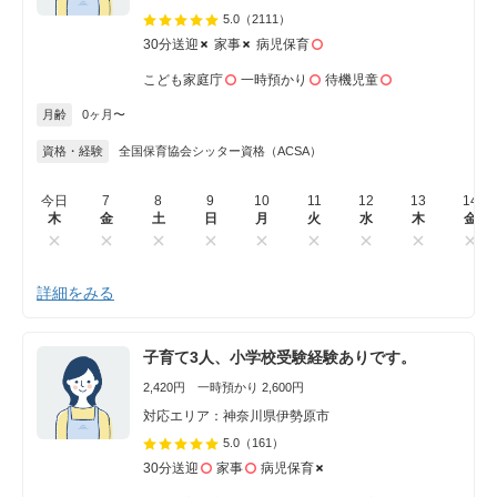
5.0
（2111）
30分送迎
家事
病児保育
こども家庭庁
一時預かり
待機児童
月齢
0ヶ月〜
資格・経験
全国保育協会シッター資格（ACSA）
今日
7
8
9
10
11
12
13
14
木
金
土
日
月
火
水
木
金
詳細をみる
子育て3人、小学校受験経験ありです。
2,420円 一時預かり 2,600円
対応エリア：神奈川県伊勢原市
5.0
（161）
30分送迎
家事
病児保育