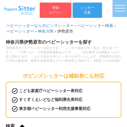
togg
登録
シッター
ログイン
応募
ベビーシッターならポピンズシッター
›
ベビーシッター検索
›
ベビーシッター
›
神奈川県
›
伊勢原市
神奈川県伊勢原市のベビーシッターを探す
伊勢原市のベビーシッターを探せます。「シッター経験11年。安全、安心第一で
す！」, 「子育て3人、小学校受験経験ありです。」, 「幼児教室での経験からお子
様と関わります。」などの強みを持つシッターが対応いたします。伊勢原市の当日
の予約や緊急時、夜間や深夜早朝などの一時保育も可能です。1時間だけの短時間
のシッター利用から保育園へのお迎え・送迎、病児保育や病後児の保育もお任せく
ださい。ベビーシッターの利用料金は1時間2,200円から。新生児(0歳)や乳児など
の赤ちゃんから小学生以上のお子様まで幅広い年齢へ対応可能です。土日祝日だけ
ポピンズシッターは補助券にも対応
ベビーシッターをお願いしたいといったご要望や毎日の利用などの定期利用サービ
スもございます。
こども家庭庁ベビーシッター券対応
すくすくえいどなど福利厚生券対応
東京都ベビーシッター利用支援事業対応
検索