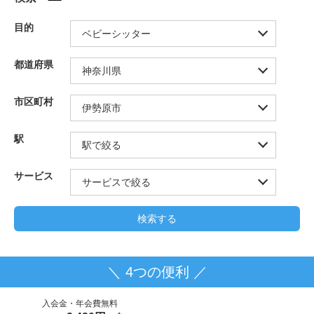
目的
都道府県
市区町村
駅
サービス
＼ 4つの便利 ／
入会金・年会費無料