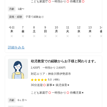
こども家庭庁
一時預かり
待機児童
月齢
1歳〜
資格・経験
子育て経験あり
今日
7
8
9
10
11
12
13
14
木
金
土
日
月
火
水
木
金
詳細をみる
幼児教室での経験からお子様と関わります。
2,420円 一時預かり 2,600円
対応エリア：神奈川県伊勢原市
5.0
（486）
30分送迎
家事
病児保育
こども家庭庁
一時預かり
待機児童
月齢
6ヶ月〜