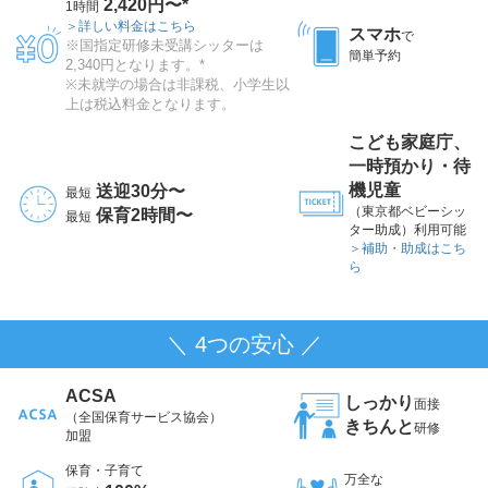
2,420円〜*
1時間
＞詳しい料金はこちら
スマホ
で
※国指定研修未受講シッターは
簡単予約
2,340円となります。*
※未就学の場合は非課税、小学生以
上は税込料金となります。
こども家庭庁、
一時預かり・待
機児童
送迎30分〜
最短
（東京都ベビーシッ
保育2時間〜
最短
ター助成）利用可能
＞補助・助成はこち
ら
＼ 4つの安心 ／
ACSA
しっかり
面接
（全国保育サービス協会）
きちんと
研修
加盟
保育・子育て
万全な