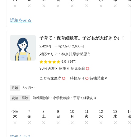
詳細をみる
子育て・保育経験有。子どもが大好きです！
2,420円 一時預かり 2,600円
対応エリア：神奈川県伊勢原市
5.0
（347）
30分送迎
家事
病児保育
こども家庭庁
一時預かり
待機児童
月齢
3ヶ月〜
資格・経験
幼稚園教諭・小学校教諭・子育て経験あり
今日
7
8
9
10
11
12
13
14
木
金
土
日
月
火
水
木
金
詳細をみる