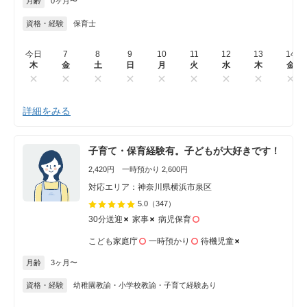
月齢
0ヶ月〜
資格・経験
保育士
今日
7
8
9
10
11
12
13
14
木
金
土
日
月
火
水
木
金
詳細をみる
子育て・保育経験有。子どもが大好きです！
2,420円 一時預かり 2,600円
対応エリア：神奈川県横浜市泉区
5.0
（347）
30分送迎
家事
病児保育
こども家庭庁
一時預かり
待機児童
月齢
3ヶ月〜
資格・経験
幼稚園教諭・小学校教諭・子育て経験あり