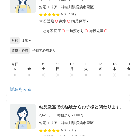
対応エリア：神奈川県横浜市泉区
5.0
（161）
30分送迎
家事
病児保育
こども家庭庁
一時預かり
待機児童
月齢
1歳〜
資格・経験
子育て経験あり
今日
7
8
9
10
11
12
13
14
木
金
土
日
月
火
水
木
金
詳細をみる
幼児教室での経験からお子様と関わります。
2,420円 一時預かり 2,600円
対応エリア：神奈川県横浜市泉区
5.0
（486）