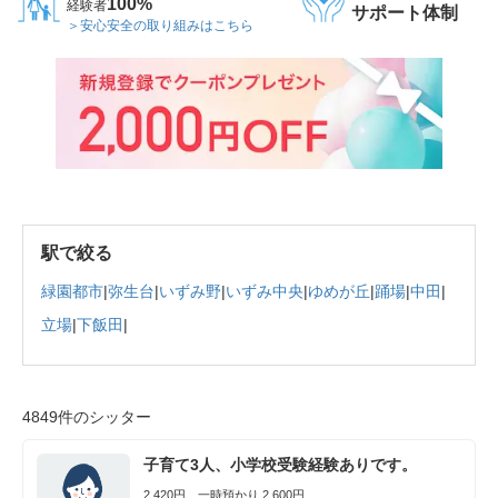
100%
経験者
サポート体制
＞安心安全の取り組みはこちら
駅で絞る
緑園都市
|
弥生台
|
いずみ野
|
いずみ中央
|
ゆめが丘
|
踊場
|
中田
|
立場
|
下飯田
|
4849件のシッター
子育て3人、小学校受験経験ありです。
2,420円 一時預かり 2,600円