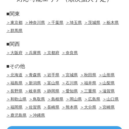
■関東
＞東京都
＞神奈川県
＞千葉県
＞埼玉県
＞茨城県
＞栃木県
＞群馬県
■関西
＞大阪府
＞兵庫県
＞京都府
＞奈良県
■その他
＞北海道
＞青森県
＞岩手県
＞宮城県
＞秋田県
＞山形県
＞福島県
＞新潟県
＞富山県
＞石川県
＞福井県
＞山梨県
＞長野県
＞岐阜県
＞静岡県
＞愛知県
＞三重県
＞滋賀県
＞和歌山県
＞鳥取県
＞島根県
＞岡山県
＞広島県
＞山口県
＞福岡県
＞佐賀県
＞長崎県
＞熊本県
＞大分県
＞宮崎県
＞鹿児島県
＞沖縄県