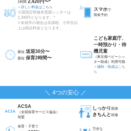
2,420円〜*
1時間
＞詳しい料金はこちら
スマホ
で
※国指定研修未受講シッターは
簡単予約
2,340円となります。*
※未就学の場合は非課税、小学生以
上は税込料金となります。
こども家庭庁、
一時預かり・待
機児童
送迎30分〜
最短
（東京都ベビーシッ
保育2時間〜
最短
ター助成）利用可能
＞補助・助成はこち
ら
＼ 4つの安心 ／
ACSA
しっかり
面接
（全国保育サービス協会）
きちんと
研修
加盟
保育・子育て
万全な