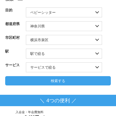
目的
都道府県
市区町村
駅
サービス
＼ 4つの便利 ／
入会金・年会費無料