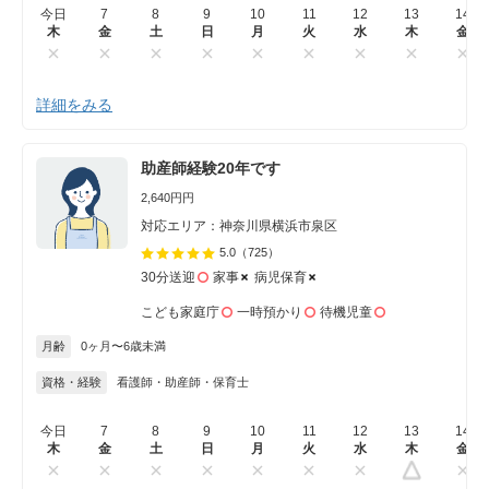
今日
7
8
9
10
11
12
13
14
木
金
土
日
月
火
水
木
金
詳細をみる
助産師経験20年です
2,640円円
対応エリア：神奈川県横浜市泉区
5.0
（725）
30分送迎
家事
病児保育
こども家庭庁
一時預かり
待機児童
月齢
0ヶ月〜6歳未満
資格・経験
看護師・助産師・保育士
今日
7
8
9
10
11
12
13
14
木
金
土
日
月
火
水
木
金