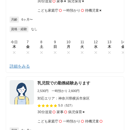
30分送迎
家事
病児保育
こども家庭庁
一時預かり
待機児童
月齢
6ヶ月〜
資格・経験
なし
今日
7
8
9
10
11
12
13
14
木
金
土
日
月
火
水
木
金
詳細をみる
乳児院での勤務経験あります
2,530円 一時預かり 2,600円
対応エリア：神奈川県横浜市泉区
5.0
（527）
30分送迎
家事
病児保育
こども家庭庁
一時預かり
待機児童