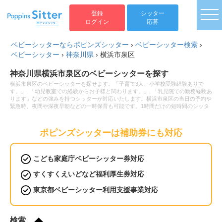
togg
登録
シッター
ログイン
応募
ベビーシッターならポピンズシッター
›
ベビーシッター検索
›
ベビーシッター
›
神奈川県
›
横浜市泉区
神奈川県横浜市泉区のベビーシッターを探す
横浜市泉区のベビーシッターを探せます。「子育て3人、小学校受験経験ありで
す。」, 「幼児教室での経験からお子様と関わります。」, 「乳児院での勤務経験あ
ります」などの強みを持つシッターが対応いたします。横浜市泉区の当日の予約や
緊急時、夜間や深夜早朝などの一時保育も可能です。1時間だけの短時間のシッタ
ー利用から保育園へのお迎え・送迎、病児保育や病後児の保育もお任せください。
ベビーシッターの利用料金は1時間2,200円から。新生児(0歳)や乳児などの赤ちゃ
んから小学生以上のお子様まで幅広い年齢へ対応可能です。土日祝日だけベビーシ
ポピンズシッターは補助券にも対応
ッターをお願いしたいといったご要望や毎日の利用などの定期利用サービスもござ
います。
こども家庭庁ベビーシッター券対応
すくすくえいどなど福利厚生券対応
東京都ベビーシッター利用支援事業対応
検索