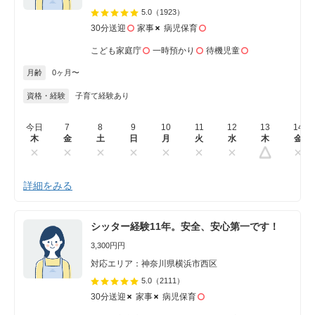
5.0
（1923）
30分送迎
家事
病児保育
こども家庭庁
一時預かり
待機児童
月齢
0ヶ月〜
資格・経験
子育て経験あり
今日
7
8
9
10
11
12
13
14
木
金
土
日
月
火
水
木
金
詳細をみる
シッター経験11年。安全、安心第一です！
3,300円円
対応エリア：神奈川県横浜市西区
5.0
（2111）
30分送迎
家事
病児保育