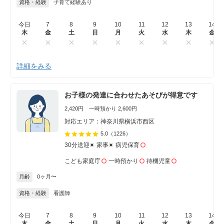
資格・経験
子育て経験あり
今日
7
8
9
10
11
12
13
14
木
金
土
日
月
火
水
木
金
詳細をみる
お子様の発達に合わせたあそびが得意です
2,420円 一時預かり 2,600円
対応エリア：神奈川県横浜市西区
5.0
（1226）
30分送迎
家事
病児保育
こども家庭庁
一時預かり
待機児童
月齢
0ヶ月〜
資格・経験
看護師
今日
7
8
9
10
11
12
13
14
木
金
土
日
月
火
水
木
金