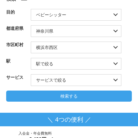
目的
都道府県
市区町村
駅
サービス
＼ 4つの便利 ／
入会金・年会費無料