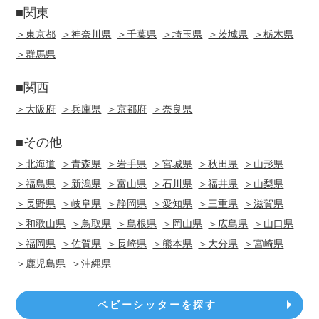
■関東
＞東京都
＞神奈川県
＞千葉県
＞埼玉県
＞茨城県
＞栃木県
＞群馬県
■関西
＞大阪府
＞兵庫県
＞京都府
＞奈良県
■その他
＞北海道
＞青森県
＞岩手県
＞宮城県
＞秋田県
＞山形県
＞福島県
＞新潟県
＞富山県
＞石川県
＞福井県
＞山梨県
＞長野県
＞岐阜県
＞静岡県
＞愛知県
＞三重県
＞滋賀県
＞和歌山県
＞鳥取県
＞島根県
＞岡山県
＞広島県
＞山口県
＞福岡県
＞佐賀県
＞長崎県
＞熊本県
＞大分県
＞宮崎県
＞鹿児島県
＞沖縄県
ベビーシッターを探す