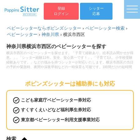
togg
登録
シッター
ログイン
応募
ベビーシッターならポピンズシッター
›
ベビーシッター検索
›
ベビーシッター
›
神奈川県
›
横浜市西区
神奈川県横浜市西区のベビーシッターを探す
横浜市西区のベビーシッターを探せます。「子育て経験あり。絵本読み聞かせが得
意。」, 「シッター経験11年。安全、安心第一です！」, 「子育て3人、小学校受験
経験ありです。」などの強みを持つシッターが対応いたします。横浜市西区の当日
の予約や緊急時、夜間や深夜早朝などの一時保育も可能です。1時間だけの短時間
のシッター利用から保育園へのお迎え・送迎、病児保育や病後児の保育もお任せく
ださい。ベビーシッターの利用料金は1時間2,200円から。新生児(0歳)や乳児など
の赤ちゃんから小学生以上のお子様まで幅広い年齢へ対応可能です。土日祝日だけ
ポピンズシッターは補助券にも対応
ベビーシッターをお願いしたいといったご要望や毎日の利用などの定期利用サービ
スもございます。
こども家庭庁ベビーシッター券対応
すくすくえいどなど福利厚生券対応
東京都ベビーシッター利用支援事業対応
検索