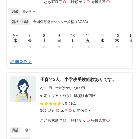
こども家庭庁
一時預かり
待機児童
月齢
0ヶ月〜
資格・経験
全国保育協会シッター資格（ACSA）
今日
7
8
9
10
11
12
13
14
木
金
土
日
月
火
水
木
金
詳細をみる
子育て3人、小学校受験経験ありです。
2,420円 一時預かり 2,600円
対応エリア：神奈川県横浜市西区
5.0
（161）
30分送迎
家事
病児保育
こども家庭庁
一時預かり
待機児童
月齢
1歳〜