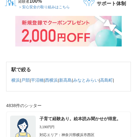
100%
経験者
サポート体制
＞安心安全の取り組みはこちら
駅で絞る
横浜
|
戸部
|
平沼橋
|
西横浜
|
新高島
|
みなとみらい
|
高島町
|
4838件のシッター
子育て経験あり。絵本読み聞かせが得意。
3,190円円
対応エリア：神奈川県横浜市西区