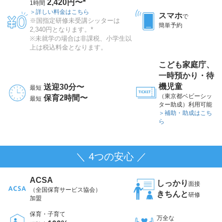
2,420円〜*
1時間
＞詳しい料金はこちら
スマホ
で
※国指定研修未受講シッターは
簡単予約
2,340円となります。*
※未就学の場合は非課税、小学生以
上は税込料金となります。
こども家庭庁、
一時預かり・待
機児童
送迎30分〜
最短
（東京都ベビーシッ
保育2時間〜
最短
ター助成）利用可能
＞補助・助成はこち
ら
＼ 4つの安心 ／
ACSA
しっかり
面接
（全国保育サービス協会）
きちんと
研修
加盟
保育・子育て
万全な