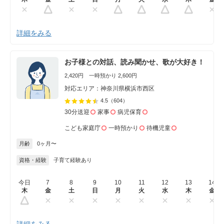
詳細をみる
お子様との対話、読み聞かせ、歌が大好き！
2,420円 一時預かり 2,600円
対応エリア：神奈川県横浜市西区
4.5
（604）
30分送迎
家事
病児保育
こども家庭庁
一時預かり
待機児童
月齢
0ヶ月〜
資格・経験
子育て経験あり
今日
7
8
9
10
11
12
13
14
木
金
土
日
月
火
水
木
金
詳細をみる