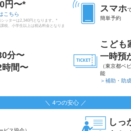
20円〜*
スマホ
はこちら
簡単予約
シッターは2,340円となります。*
非課税、小学生以上は税込料金となりま
こども
30分〜
一時預
2時間〜
（東京都ベ
能
＞補助・助
＼ 4つの安心 ／
しっ
ービス協会）