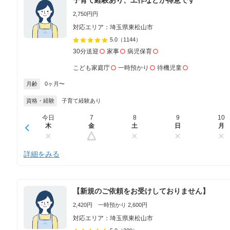
2,750円円
対応エリア：埼玉県東松山市
5.0
（1144）
30分送迎
家事
病児保育
こども家庭庁
一時預かり
待機児童
月齢
0ヶ月〜
資格・経験
子育て経験あり
今日
7
8
9
10
木
金
土
日
月
詳細をみる
【新規のご依頼をお受けしておりません】
2,420円 一時預かり 2,600円
対応エリア：埼玉県東松山市