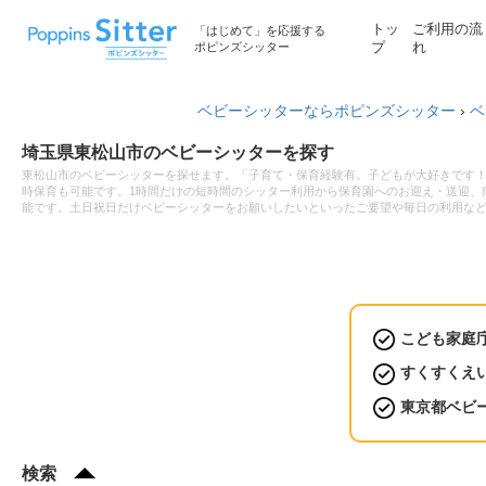
トッ
ご利用の流
「はじめて」を応援する
ポピンズシッター
プ
れ
ベビーシッターならポピンズシッター
›
ベ
埼玉県東松山市のベビーシッターを探す
東松山市のベビーシッターを探せます。「子育て・保育経験有。子どもが大好きです！」
時保育も可能です。1時間だけの短時間のシッター利用から保育園へのお迎え・送迎、病
能です。土日祝日だけベビーシッターをお願いしたいといったご要望や毎日の利用な
こども家庭
すくすくえ
東京都ベビ
検索