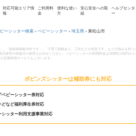
対応可能エリア情
ご利用料
便利な使い
安心安全への取
ヘルプセンタ
報
金
方
組
ー
ビーシッター検索
›
ベビーシッター
›
埼玉県
›
東松山市
, 「助産師経験20年です」, 「子育て経験あり、工作などが得意です」などの強みを持
児保育や病後児の保育もお任せください。ベビーシッターの利用料金は1時間2,200円から
どの定期利用サービスもございます。
ポピンズシッターは補助券にも対応
庁ベビーシッター券対応
いどなど福利厚生券対応
ーシッター利用支援事業対応