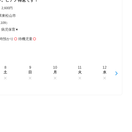
2,600円
県東松山市
1109）
病児保育
時預かり
待機児童
8
16
9
17
10
18
11
19
12
20
13
土
日
日
月
月
火
火
水
水
木
木