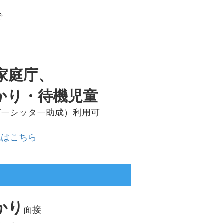
で
家庭庁、
かり・待機児童
ビーシッター助成）利用可
成はこちら
かり
面接