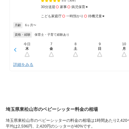
5.0
（309）
30分送迎
家事
病児保育
こども家庭庁
一時預かり
待機児童
月齢
6ヶ月〜
資格・経験
保育士・子育て経験あり
今日
7
8
9
10
木
金
土
日
月
詳細をみる
埼玉県東松山市のベビーシッター料金の相場
埼玉県東松山市のベビーシッターの料金の相場は1時間あたり2,420〜
平均は2,596円、2,420円のシッターが40%です。