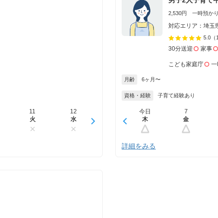
2,530円 一時預かり 
対応エリア：埼玉
5.0
（
30分送迎
家事
こども家庭庁
一
月齢
6ヶ月〜
資格・経験
子育て経験あり
11
12
13
今日
14
7
15
火
水
木
木
金
金
土
詳細をみる