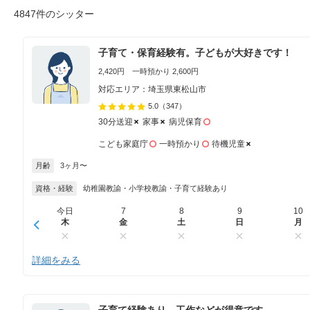
4847件のシッター
子育て・保育経験有。子どもが大好きです！
2,420円 一時預かり 2,600円
対応エリア：埼玉県東松山市
5.0
（347）
30分送迎
家事
病児保育
こども家庭庁
一時預かり
待機児童
月齢
3ヶ月〜
資格・経験
幼稚園教諭・小学校教諭・子育て経験あり
今日
7
8
9
10
木
金
土
日
月
詳細をみる
子育て経験あり、工作などが得意です