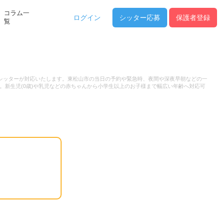
コラム一
ログイン
シッター
応募
保護者登録
覧
つシッターが対応いたします。東松山市の当日の予約や緊急時、夜間や深夜早朝などの一
。新生児(0歳)や乳児などの赤ちゃんから小学生以上のお子様まで幅広い年齢へ対応可