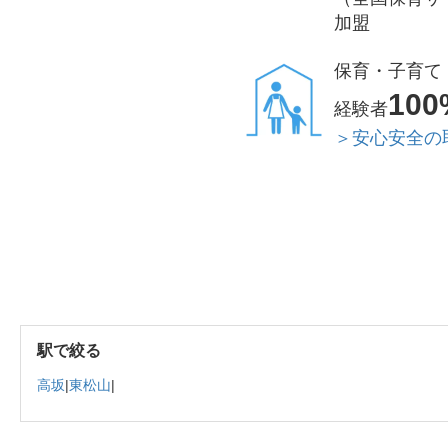
加盟
保育・子育て
100
経験者
＞安心安全の
駅で絞る
高坂
|
東松山
|