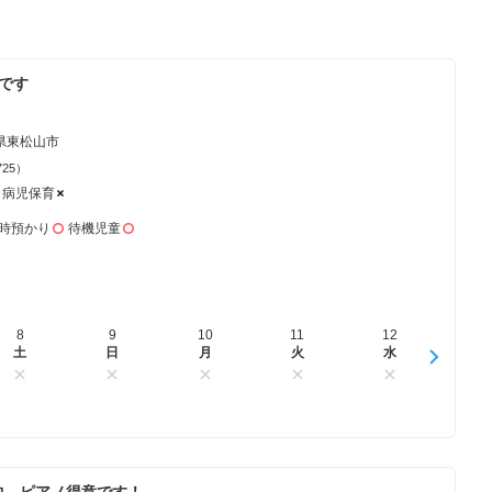
年です
県東松山市
725）
病児保育
時預かり
待機児童
8
16
9
17
10
18
11
19
12
20
13
土
日
日
月
月
火
火
水
水
木
木
中。ピアノ得意です！