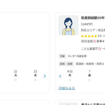
助産師経験20
2,640円円
対応エリア：埼玉
5.0
（
30分送迎
家事
こども家庭庁
一
月齢
0ヶ月〜6歳未満
資格・経験
看護師・助産師・保育士
11
12
13
今日
14
7
15
火
水
木
木
金
金
土
詳細をみる
男子2人子育て