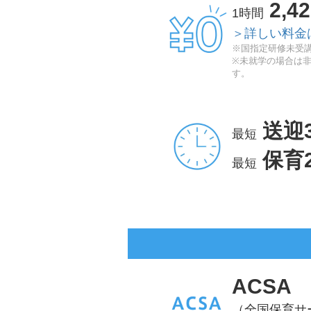
2,4
1時間
＞詳しい料金
※国指定研修未受講
※未就学の場合は
す。
送迎
最短
保育
最短
ACSA
（全国保育サ