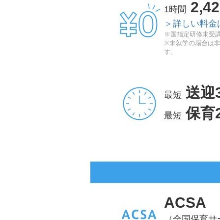
2,4
1時間
＞詳しい料金
※国指定研修未受講
※未就学の場合は
す。
送迎
最短
保育
最短
ACSA
（全国保育サ