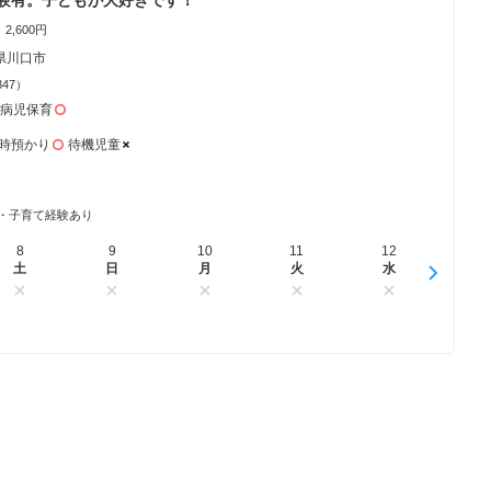
2,600円
県川口市
347）
病児保育
時預かり
待機児童
・子育て経験あり
8
16
9
17
10
18
11
19
12
20
13
土
日
日
月
月
火
火
水
水
木
木