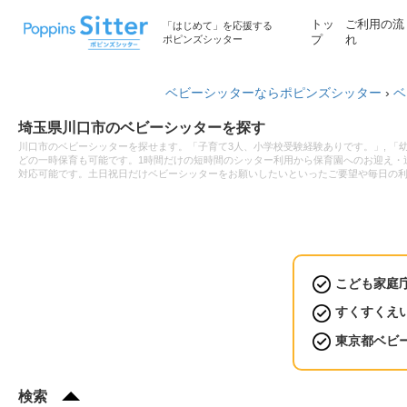
トッ
ご利用の流
「はじめて」を応援する
ポピンズシッター
プ
れ
ベビーシッターならポピンズシッター
›
ベ
埼玉県川口市のベビーシッターを探す
川口市のベビーシッターを探せます。「子育て3人、小学校受験経験ありです。」, 「
どの一時保育も可能です。1時間だけの短時間のシッター利用から保育園へのお迎え・送
対応可能です。土日祝日だけベビーシッターをお願いしたいといったご要望や毎日の
こども家庭
すくすくえ
東京都ベビ
検索