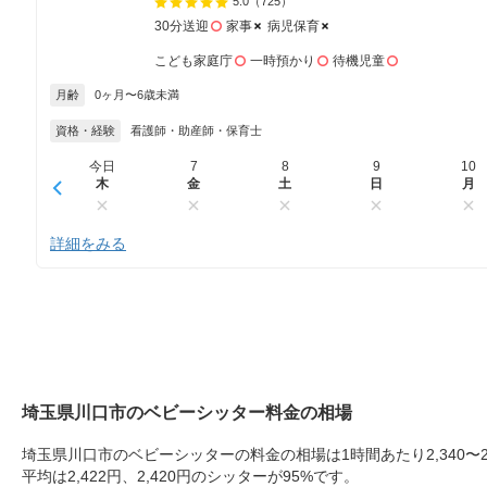
5.0
（725）
30分送迎
家事
病児保育
こども家庭庁
一時預かり
待機児童
月齢
0ヶ月〜6歳未満
資格・経験
看護師・助産師・保育士
今日
7
8
9
10
木
金
土
日
月
詳細をみる
埼玉県川口市のベビーシッター料金の相場
埼玉県川口市のベビーシッターの料金の相場は1時間あたり2,340〜2
平均は2,422円、2,420円のシッターが95%です。