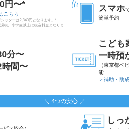
20円〜*
スマホ
はこちら
簡単予約
シッターは2,340円となります。*
非課税、小学生以上は税込料金となりま
こども
30分〜
一時預
2時間〜
（東京都ベ
能
＞補助・助
＼ 4つの安心 ／
しっ
ービス協会）