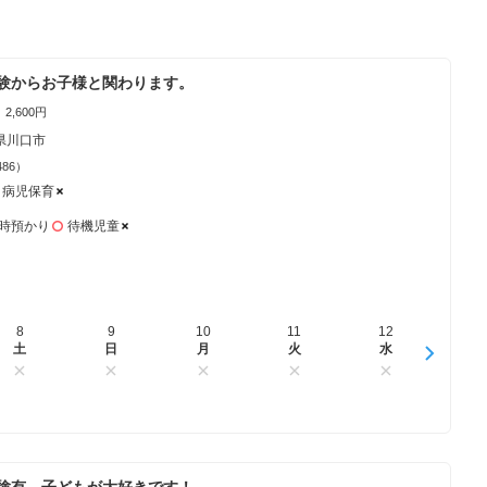
験からお子様と関わります。
2,600円
県川口市
486）
病児保育
時預かり
待機児童
8
16
9
17
10
18
11
19
12
20
13
土
日
日
月
月
火
火
水
水
木
木
験有。子どもが大好きです！