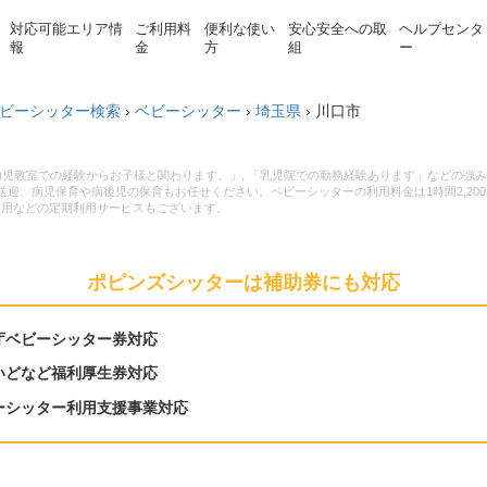
対応可能エリア情
ご利用料
便利な使い
安心安全への取
ヘルプセンタ
報
金
方
組
ー
ビーシッター検索
›
ベビーシッター
›
埼玉県
›
川口市
幼児教室での経験からお子様と関わります。」, 「乳児院での勤務経験あります」などの
迎、病児保育や病後児の保育もお任せください。ベビーシッターの利用料金は1時間2,200
利用などの定期利用サービスもございます。
ポピンズシッターは補助券にも対応
庁ベビーシッター券対応
いどなど福利厚生券対応
ーシッター利用支援事業対応