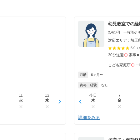
幼児教室での経
2,420円 一時預かり 
対応エリア：埼玉
5.0
（
30分送迎
家事
こども家庭庁
一
月齢
6ヶ月〜
資格・経験
なし
11
12
13
今日
14
7
15
火
水
木
木
金
金
土
詳細をみる
子育て・保育経