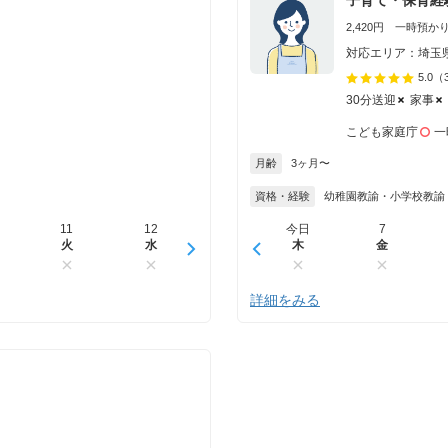
2,420円 一時預かり 
対応エリア：埼玉
5.0
（
30分送迎
家事
こども家庭庁
一
月齢
3ヶ月〜
資格・経験
幼稚園教諭・小学校教諭
11
12
13
今日
14
7
15
火
水
木
木
金
金
土
詳細をみる