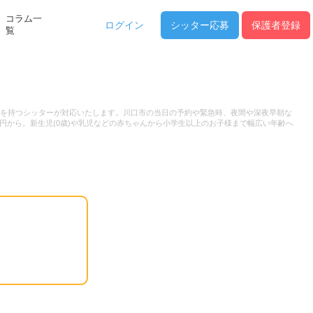
コラム一
ログイン
シッター
応募
保護者登録
覧
強みを持つシッターが対応いたします。川口市の当日の予約や緊急時、夜間や深夜早朝な
円から。新生児(0歳)や乳児などの赤ちゃんから小学生以上のお子様まで幅広い年齢へ