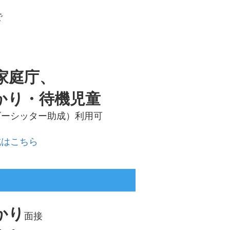
で
家庭庁、
かり・待機児童
ビーシッター助成）利用可
成はこちら
かり
面接