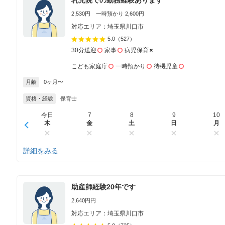
2,530円 一時預かり 2,600円
対応エリア：埼玉県川口市
5.0
（527）
30分送迎
家事
病児保育
こども家庭庁
一時預かり
待機児童
月齢
0ヶ月〜
資格・経験
保育士
今日
7
8
9
10
木
金
土
日
月
詳細をみる
助産師経験20年です
2,640円円
対応エリア：埼玉県川口市