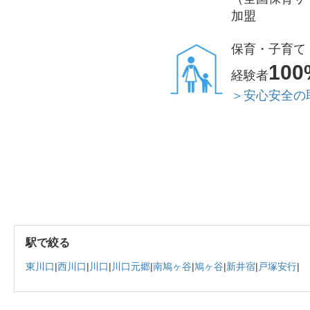
加盟
保育・子育て
100
経験者
＞安心安全の
駅で絞る
東川口
|
西川口
|
川口
|
川口元郷
|
南鳩ヶ谷
|
鳩ヶ谷
|
新井宿
|
戸塚安行
|