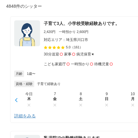
4848件のシッター
子育て3人、小学校受験経験ありです。
2,420円 一時預かり 2,600円
対応エリア：埼玉県川口市
5.0
（161）
30分送迎
家事
病児保育
こども家庭庁
一時預かり
待機児童
月齢
1歳〜
資格・経験
子育て経験あり
今日
7
8
9
10
木
金
土
日
月
詳細をみる
乳児院での勤務経験あります