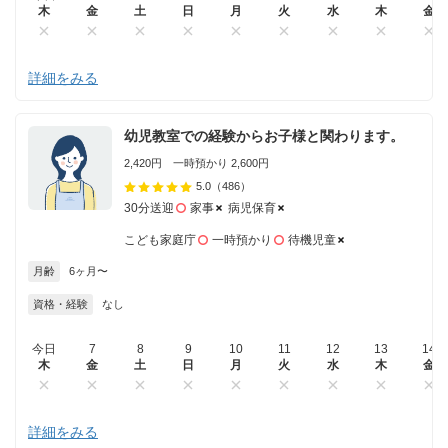
木
金
土
日
月
火
水
木
金
詳細をみる
幼児教室での経験からお子様と関わります。
2,420円 一時預かり 2,600円
5.0
（486）
30分送迎
家事
病児保育
こども家庭庁
一時預かり
待機児童
月齢
6ヶ月〜
資格・経験
なし
今日
7
8
9
10
11
12
13
14
木
金
土
日
月
火
水
木
金
詳細をみる