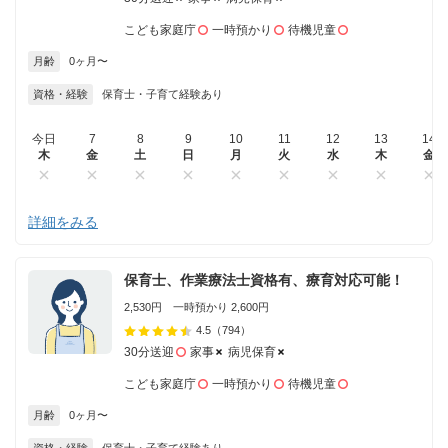
こども家庭庁
一時預かり
待機児童
月齢
0ヶ月〜
資格・経験
保育士・子育て経験あり
今日
7
8
9
10
11
12
13
14
木
金
土
日
月
火
水
木
金
詳細をみる
保育士、作業療法士資格有、療育対応可能！
2,530円 一時預かり 2,600円
4.5
（794）
30分送迎
家事
病児保育
こども家庭庁
一時預かり
待機児童
月齢
0ヶ月〜