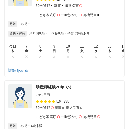
30分送迎
家事
病児保育
こども家庭庁
一時預かり
待機児童
月齢
3ヶ月〜
資格・経験
幼稚園教諭・小学校教諭・子育て経験あり
今日
7
8
9
10
11
12
13
14
木
金
土
日
月
火
水
木
金
詳細をみる
助産師経験20年です
2,640円円
5.0
（725）
30分送迎
家事
病児保育
こども家庭庁
一時預かり
待機児童
月齢
0ヶ月〜6歳未満