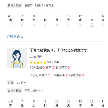
資格・経験
看護師・助産師・保育士
今日
7
8
9
10
11
12
13
14
木
金
土
日
月
火
水
木
金
詳細をみる
子育て経験あり、工作などが得意です
2,750円円
5.0
（1144）
30分送迎
家事
病児保育
こども家庭庁
一時預かり
待機児童
月齢
0ヶ月〜
資格・経験
子育て経験あり
今日
7
8
9
10
11
12
13
14
木
金
土
日
月
火
水
木
金