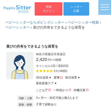
togg
登録
シッター
ログイン
応募
ベビーシッターならポピンズシッター
›
ベビーシッター検索
›
ベビーシッター
›
喜びの共有をできるような保育を
喜びの共有をできるような保育を
神奈川県横浜市青葉区
2,420
円〜
/ 時間
キャンセル1回 / 遅刻0回
5.0 (448回)
30分送迎
家事
病児保育
産前産後ケア
こども庁
一時預かり
待機児童
3ヶ月〜・対応可能人数2人まで
月齢・人数
子育て経験あり
資格・経験