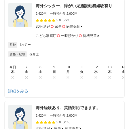
海外シッター、障がい児施設勤務経験有り
2,420円 一時預かり 2,600円
5.0
（773）
30分送迎
家事
病児保育
こども家庭庁
一時預かり
待機児童
月齢
3ヶ月〜
資格・経験
保育士
今日
7
8
9
10
11
12
13
14
木
金
土
日
月
火
水
木
金
詳細をみる
海外経験あり、英語対応できます。
2,420円 一時預かり 2,600円
5.0
（235）
30分送迎
家事
病児保育