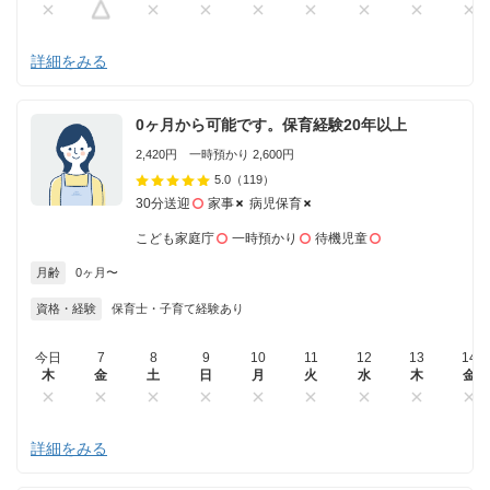
詳細をみる
0ヶ月から可能です。保育経験20年以上
2,420円 一時預かり 2,600円
5.0
（119）
30分送迎
家事
病児保育
こども家庭庁
一時預かり
待機児童
月齢
0ヶ月〜
資格・経験
保育士・子育て経験あり
今日
7
8
9
10
11
12
13
14
木
金
土
日
月
火
水
木
金
詳細をみる