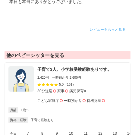
本日も本当にありがとうございました。
レビューをもっと見る
他のベビーシッターを見る
子育て3人、小学校受験経験ありです。
2,420円 一時預かり 2,600円
5.0
（161）
30分送迎
家事
病児保育
こども家庭庁
一時預かり
待機児童
月齢
1歳〜
資格・経験
子育て経験あり
今日
7
8
9
10
11
12
13
14