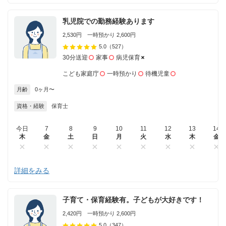
乳児院での勤務経験あります
2,530円 一時預かり 2,600円
5.0
（527）
30分送迎
家事
病児保育
こども家庭庁
一時預かり
待機児童
月齢
0ヶ月〜
資格・経験
保育士
今日
7
8
9
10
11
12
13
14
木
金
土
日
月
火
水
木
金
詳細をみる
子育て・保育経験有。子どもが大好きです！
2,420円 一時預かり 2,600円
5.0
（347）