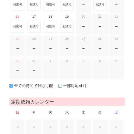
相談可
相談可
相談可
相談可
ー
相談可
ー
16
17
18
19
20
21
22
相談可
相談可
相談可
相談可
ー
ー
ー
23
24
25
26
27
28
29
ー
ー
ー
ー
ー
ー
ー
30
31
1
2
3
4
5
ー
ー
全ての時間で対応可能
一部対応可能
定期依頼カレンダー
日
月
火
水
木
金
土