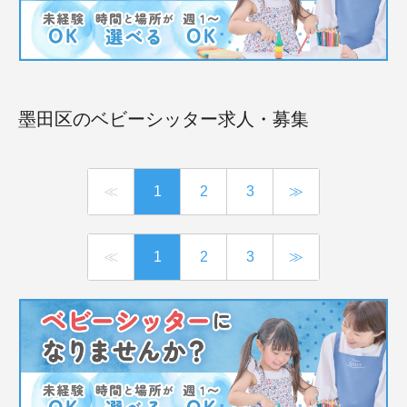
墨田区のベビーシッター求人・募集
≪
1
2
3
≫
≪
1
2
3
≫