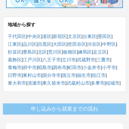
地域から探す
千代田区
|
中央区
|
港区
|
新宿区
|
文京区
|
台東区
|
墨田区
|
江東区
|
品川区
|
目黒区
|
大田区
|
世田谷区
|
渋谷区
|
中野区
|
杉並区
|
豊島区
|
北区
|
荒川区
|
板橋区
|
練馬区
|
足立区
|
葛飾区
|
江戸川区
|
八王子市
|
立川市
|
武蔵野市
|
三鷹市
|
青梅市
|
府中市
|
昭島市
|
調布市
|
町田市
|
小金井市
|
小平市
|
日野市
|
東村山市
|
国分寺市
|
国立市
|
福生市
|
狛江市
|
東大和市
|
清瀬市
|
東久留米市
|
武蔵村山市
|
多摩市
|
稲城市
|
申し込みから就業までの流れ