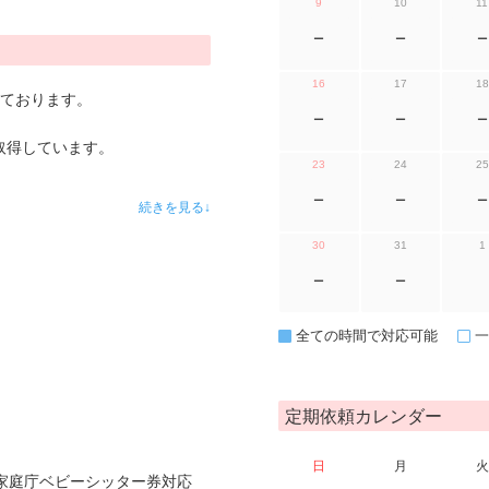
9
10
11
ー
ー
ー
16
17
18
しております。
ー
ー
ー
取得しています。
23
24
25
ー
ー
ー
続きを見る↓
30
31
1
ー
ー
全ての時間で対応可能
一
定期依頼カレンダー
日
月
火
家庭庁ベビーシッター券対応