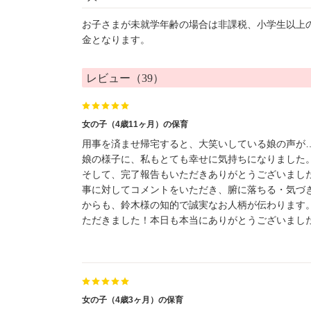
お子さまが未就学年齢の場合は非課税、小学生以上
金となります。
レビュー（39）
女の子（4歳11ヶ月）の保育
用事を済ませ帰宅すると、大笑いしている娘の声が
娘の様子に、私もとても幸せに気持ちになりました
そして、完了報告もいただきありがとうございまし
事に対してコメントをいただき、腑に落ちる・気づ
からも、鈴木様の知的で誠実なお人柄が伝わります
ただきました！本日も本当にありがとうございまし
女の子（4歳3ヶ月）の保育