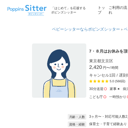
トッ
ご利用の流
「はじめて」を応援する
ポピンズシッター
プ
れ
ベビーシッターならポピンズシッター
›
ベ
7・８月はお休みを
東京都文京区
2,420
円〜
/ 時間
キャンセル1回 / 遅刻
5.0 (566回)
30分送迎
家事
病
こども庁
一時預かり
3ヶ月〜・対応可能人数2
月齢・人数
保育士・子育て経験あり
資格・経験