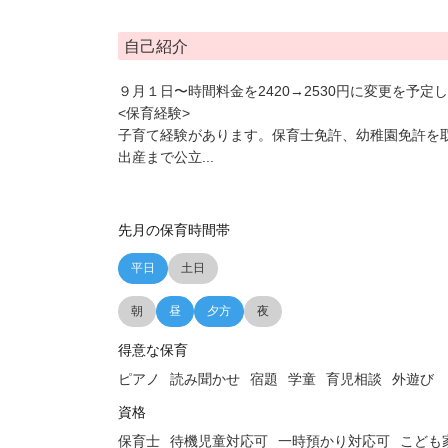
自己紹介
９月１日〜時間料金を2420→2530円に変更を予定
<保育経験>
子育て経験があります。保育士免許、幼稚園免許を
出産まで公立
...
先月の保育時間帯
平日
土日
朝
昼
夕方
夜
得意な保育
ピアノ
読み聞かせ
宿題
学童
育児相談
外遊び
資格
保育士
待機児童対応可
一時預かり対応可
こども