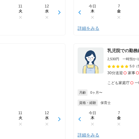
11
12
13
今日
14
7
15
火
水
木
木
金
金
土
詳細をみる
乳児院での勤務
2,530円 一時預かり 
5.0
（
30分送迎
家事
こども家庭庁
一
月齢
0ヶ月〜
資格・経験
保育士
11
12
13
今日
14
7
15
火
水
木
木
金
金
土
詳細をみる