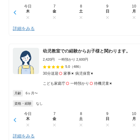
今日
7
8
9
10
木
金
土
日
月
詳細をみる
幼児教室での経験からお子様と関わります。
2,420円 一時預かり 2,600円
5.0
（486）
30分送迎
家事
病児保育
こども家庭庁
一時預かり
待機児童
月齢
6ヶ月〜
資格・経験
なし
今日
7
8
9
10
木
金
土
日
月
詳細をみる