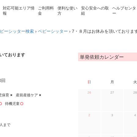
対応可能エリア情
ご利用料
便利な使い
安心安全への取
ヘルプセンタ
報
金
方
組
ー
ビーシッター検索
›
ベビーシッター
›
7・８月はお休みを頂いておりま
頂いております
単発依頼カレンダー
0回
日
月
火
26
27
28
児保育
産前産後ケア
待機児童
2
3
4
人まで