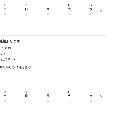
8
16
9
17
10
18
11
19
12
20
1
土
日
日
月
月
火
火
水
水
木
経験あります
2,600円
527）
病児保育
時預かり
待機児童
8
16
9
17
10
18
11
19
12
20
1
土
日
日
月
月
火
火
水
水
木