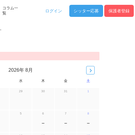
コラム一
ログイン
シッター
応募
保護者登録
覧
す
2026年 8月
水
木
金
土
29
30
31
1
5
6
7
8
ー
ー
ー