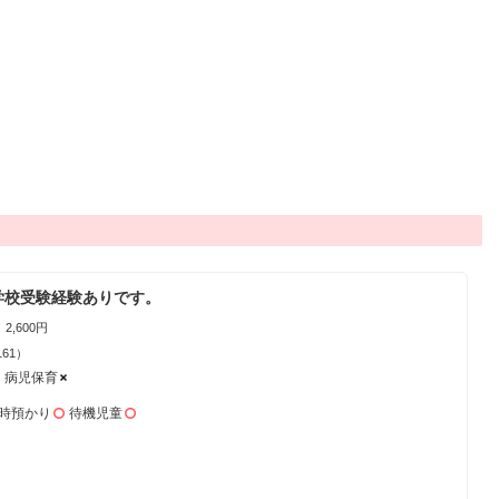
学校受験経験ありです。
2,600円
161）
病児保育
時預かり
待機児童