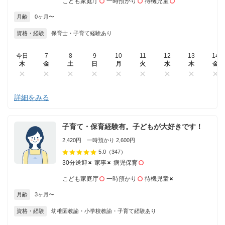
こども家庭庁
一時預かり
待機児童
月齢
0ヶ月〜
資格・経験
保育士・子育て経験あり
今日
7
8
9
10
11
12
13
14
木
金
土
日
月
火
水
木
金
詳細をみる
子育て・保育経験有。子どもが大好きです！
2,420円 一時預かり 2,600円
5.0
（347）
30分送迎
家事
病児保育
こども家庭庁
一時預かり
待機児童
月齢
3ヶ月〜
資格・経験
幼稚園教諭・小学校教諭・子育て経験あり