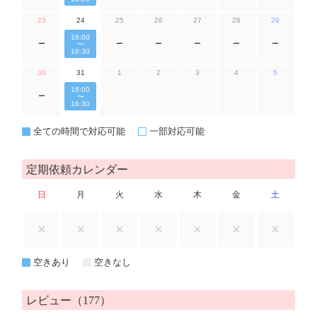
23
24
25
26
27
28
29
16:00
ー
ー
ー
ー
ー
ー
〜
16:30
30
31
1
2
3
4
5
16:00
ー
〜
16:30
全ての時間で対応可能
一部対応可能
定期依頼カレンダー
日
月
火
水
木
金
土
空きあり
空きなし
レビュー（177）