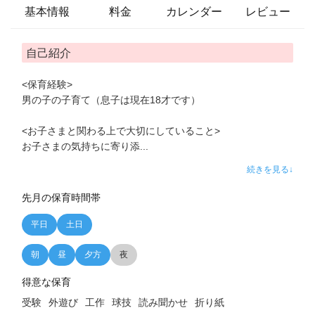
基本情報
料金
カレンダー
レビュー
自己紹介
<保育経験>
男の子の子育て（息子は現在18才です）
<お子さまと関わる上で大切にしていること>
お子さまの気持ちに寄り添
...
続きを見る↓
先月の保育時間帯
平日
土日
朝
昼
夕方
夜
得意な保育
受験
外遊び
工作
球技
読み聞かせ
折り紙