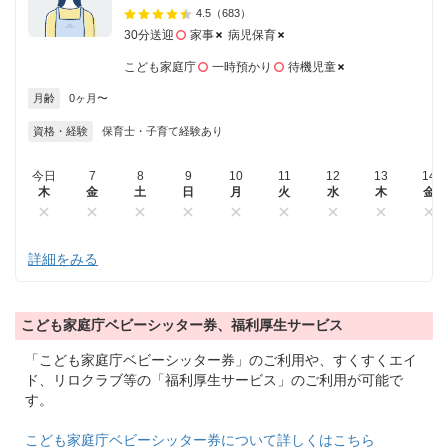
4.5
（683）
30分送迎
家事
病児保育
こども家庭庁
一時預かり
待機児童
月齢
0ヶ月〜
資格・経験
保育士・子育て経験あり
今日
7
8
9
10
11
12
13
14
木
金
土
日
月
火
水
木
金
詳細をみる
こども家庭庁ベビーシッター券、福利厚生サービス
「こども家庭庁ベビーシッター券」のご利用や、すくすくエイ
ド、リロクラブ等の「福利厚生サービス」のご利用が可能で
す。
こども家庭庁ベビーシッター券について詳しくはこちら