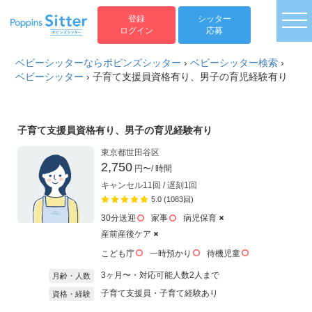
togg
登録
シッター
ログイン
応募
ベビーシッターならポピンズシッター
›
ベビーシッター検索
›
ベビーシッター
›
子育て支援員資格有り、男子の育児経験有り
子育て支援員資格有り、男子の育児経験有り
東京都世田谷区
2,750
円〜
/ 時間
キャンセル11回 / 遅刻1回
5.0 (1083回)
30分送迎
家事
病児保育
産前産後ケア
こども庁
一時預かり
待機児童
3ヶ月〜・対応可能人数2人まで
月齢・人数
子育て支援員・子育て経験あり
資格・経験