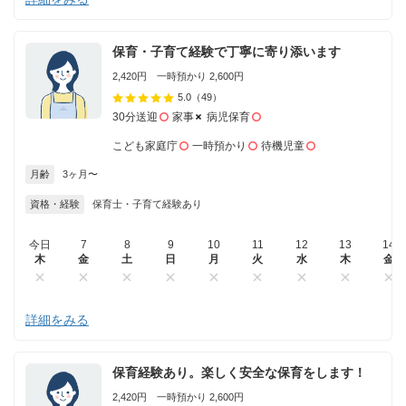
保育・子育て経験で丁寧に寄り添います
2,420円 一時預かり 2,600円
5.0
（49）
30分送迎
家事
病児保育
こども家庭庁
一時預かり
待機児童
月齢
3ヶ月〜
資格・経験
保育士・子育て経験あり
今日
7
8
9
10
11
12
13
14
木
金
土
日
月
火
水
木
金
詳細をみる
保育経験あり。楽しく安全な保育をします！
2,420円 一時預かり 2,600円