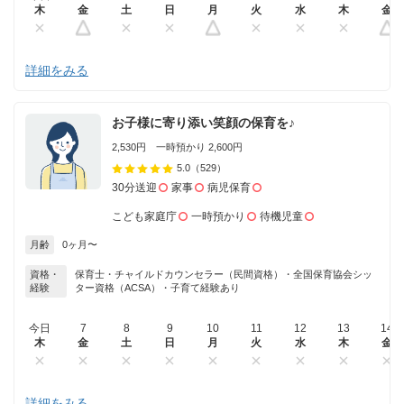
木
金
土
日
月
火
水
木
金
詳細をみる
お子様に寄り添い笑顔の保育を♪
2,530円 一時預かり 2,600円
5.0
（529）
30分送迎
家事
病児保育
こども家庭庁
一時預かり
待機児童
月齢
0ヶ月〜
資格・
保育士・チャイルドカウンセラー（民間資格）・全国保育協会シッ
経験
ター資格（ACSA）・子育て経験あり
今日
7
8
9
10
11
12
13
14
木
金
土
日
月
火
水
木
金
詳細をみる