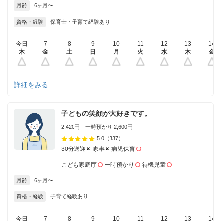
月齢
6ヶ月〜
資格・経験
保育士・子育て経験あり
今日
7
8
9
10
11
12
13
14
木
金
土
日
月
火
水
木
金
詳細をみる
子どもの笑顔が大好きです。
2,420円 一時預かり 2,600円
5.0
（337）
30分送迎
家事
病児保育
こども家庭庁
一時預かり
待機児童
月齢
6ヶ月〜
資格・経験
子育て経験あり
今日
7
8
9
10
11
12
13
14