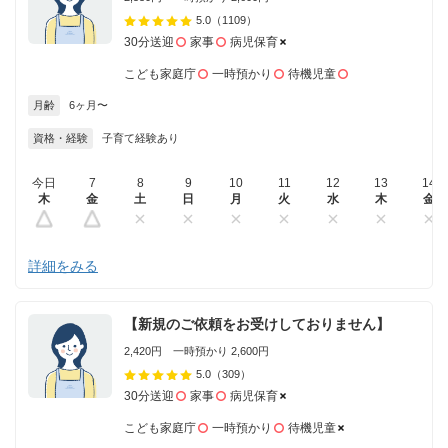
5.0
（1109）
30分送迎
家事
病児保育
こども家庭庁
一時預かり
待機児童
月齢
6ヶ月〜
資格・経験
子育て経験あり
今日
7
8
9
10
11
12
13
14
木
金
土
日
月
火
水
木
金
詳細をみる
【新規のご依頼をお受けしておりません】
2,420円 一時預かり 2,600円
5.0
（309）
30分送迎
家事
病児保育
こども家庭庁
一時預かり
待機児童