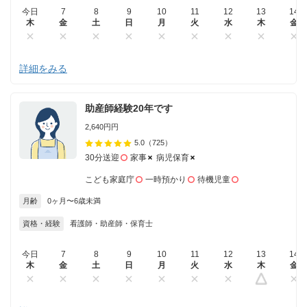
今日
7
8
9
10
11
12
13
14
木
金
土
日
月
火
水
木
金
詳細をみる
助産師経験20年です
2,640円円
5.0
（725）
30分送迎
家事
病児保育
こども家庭庁
一時預かり
待機児童
月齢
0ヶ月〜6歳未満
資格・経験
看護師・助産師・保育士
今日
7
8
9
10
11
12
13
14
木
金
土
日
月
火
水
木
金