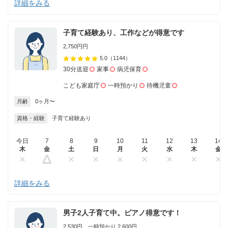
詳細をみる
子育て経験あり、工作などが得意です
2,750円円
5.0
（1144）
30分送迎
家事
病児保育
こども家庭庁
一時預かり
待機児童
月齢
0ヶ月〜
資格・経験
子育て経験あり
今日
7
8
9
10
11
12
13
14
木
金
土
日
月
火
水
木
金
詳細をみる
男子2人子育て中。ピアノ得意です！
2,530円 一時預かり 2,600円