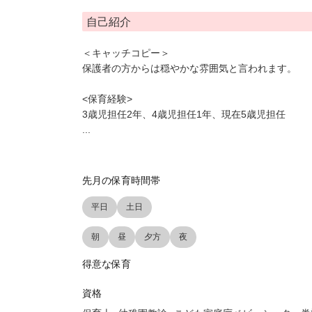
自己紹介
＜キャッチコピー＞
保護者の方からは穏やかな雰囲気と言われます。
<保育経験>
3歳児担任2年、4歳児担任1年、現在5歳児担任
...
先月の保育時間帯
平日
土日
朝
昼
夕方
夜
得意な保育
資格