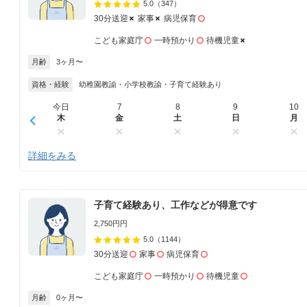
5.0
（347）
30分送迎
家事
病児保育
こども家庭庁
一時預かり
待機児童
月齢
3ヶ月〜
資格・経験
幼稚園教諭・小学校教諭・子育て経験あり
今日
7
8
9
10
木
金
土
日
月
詳細をみる
子育て経験あり、工作などが得意です
2,750円円
5.0
（1144）
30分送迎
家事
病児保育
こども家庭庁
一時預かり
待機児童
月齢
0ヶ月〜