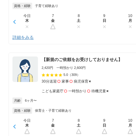
資格・経験
子育て経験あり
今日
7
8
9
10
木
金
土
日
月
詳細をみる
【新規のご依頼をお受けしておりません】
2,420円 一時預かり 2,600円
5.0
（309）
30分送迎
家事
病児保育
こども家庭庁
一時預かり
待機児童
月齢
6ヶ月〜
資格・経験
保育士・子育て経験あり
今日
7
8
9
10
木
金
土
日
月