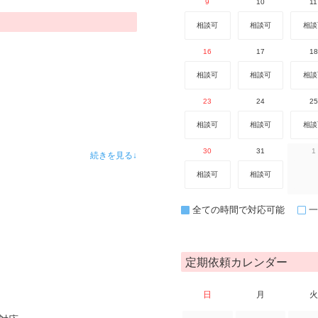
9
10
11
相談可
相談可
相談
16
17
18
相談可
相談可
相談
23
24
25
相談可
相談可
相談
30
31
1
続きを見る↓
相談可
相談可
全ての時間で対応可能
一
定期依頼カレンダー
日
月
火