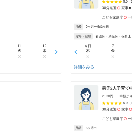
5.0
（
30分送迎
家事
こども家庭庁
一
月齢
0ヶ月〜6歳未満
資格・経験
看護師・助産師・保育士
11
12
13
今日
14
7
15
火
水
木
木
金
金
土
詳細をみる
男子2人子育て
2,530円 一時預かり 
5.0
（
30分送迎
家事
こども家庭庁
一
月齢
6ヶ月〜