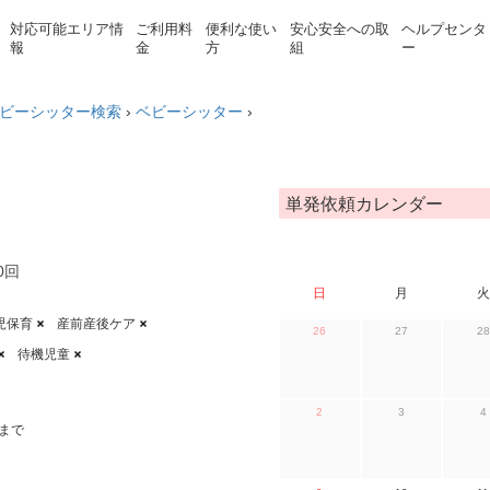
対応可能エリア情
ご利用料
便利な使い
安心安全への取
ヘルプセンタ
報
金
方
組
ー
ビーシッター検索
›
ベビーシッター
›
単発依頼カレンダー
0回
日
月
火
児保育
産前産後ケア
26
27
28
待機児童
2
3
4
まで