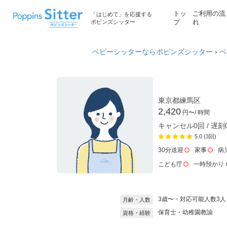
トッ
ご利用の流
「はじめて」を応援する
ポピンズシッター
プ
れ
ベビーシッターならポピンズシッター
›
ベ
東京都練馬区
2,420
円〜
/ 時間
キャンセル0回 / 遅刻
5.0 (3回)
30分送迎
家事
病
こども庁
一時預かり
3歳〜・対応可能人数3人
月齢・人数
保育士・幼稚園教諭
資格・経験