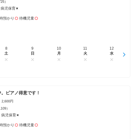
725）
病児保育
時預かり
待機児童
8
16
9
17
10
18
11
19
12
20
1
土
日
日
月
月
火
火
水
水
木
中。ピアノ得意です！
2,600円
1109）
病児保育
時預かり
待機児童