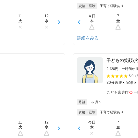
資格・経験
子育て経験あり
11
12
13
今日
14
7
15
火
水
木
木
金
金
土
詳細をみる
子どもの笑顔が
2,420円 一時預かり 
5.0
（
30分送迎
家事
こども家庭庁
一
月齢
6ヶ月〜
資格・経験
子育て経験あり
11
12
13
今日
14
7
15
火
水
木
木
金
金
土