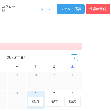
コラム一
ログイン
シッター
応募
保護者登録
覧
2026年 8月
水
木
金
土
29
30
31
1
5
6
7
8
相談可
相談可
相談可