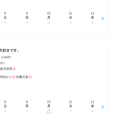
8
16
9
17
10
18
11
19
12
20
1
土
日
日
月
月
火
火
水
水
木
大好きです。
2,600円
337）
病児保育
時預かり
待機児童
8
16
9
17
10
18
11
19
12
20
1
土
日
日
月
月
火
火
水
水
木