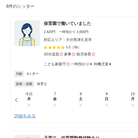
8件のシッター
保育園で働いていました
2,420円 一時預かり 2,600円
対応エリア：大分県津久見市
5.0
（58）
30分送迎
家事
病児保育
こども家庭庁
一時預かり
待機児童
月齢
6ヶ月〜
資格・経験
保育士
今日
7
8
9
10
木
金
土
日
月
詳細をみる
子育て、保育園勤務経験あり。