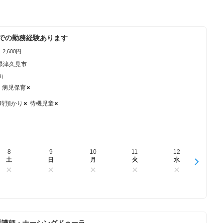
での勤務経験あります
2,600円
県津久見市
8）
病児保育
時預かり
待機児童
8
16
9
17
10
18
11
19
12
20
13
土
日
日
月
月
火
火
水
水
木
木
看護師・ナーシングドゥーラ