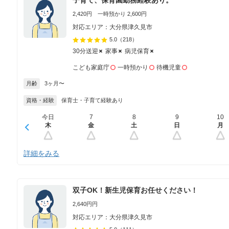
2,420円 一時預かり 2,600円
対応エリア：大分県津久見市
5.0
（218）
30分送迎
家事
病児保育
こども家庭庁
一時預かり
待機児童
月齢
3ヶ月〜
資格・経験
保育士・子育て経験あり
今日
7
8
9
10
木
金
土
日
月
詳細をみる
双子OK！新生児保育お任せください！
2,640円円
対応エリア：大分県津久見市