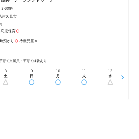
2,600円
県津久見市
9）
病児保育
時預かり
待機児童
子育て支援員・子育て経験あり
8
16
9
17
10
18
11
19
12
20
13
土
日
日
月
月
火
火
水
水
木
木