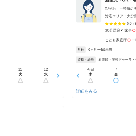
2,420円 一時預かり 
対応エリア：大分
5.0
（
30分送迎
家事
こども家庭庁
一
月齢
0ヶ月〜4歳未満
資格・経験
看護師・産後ドゥーラ・
11
12
13
今日
14
7
15
火
水
木
木
金
金
土
詳細をみる