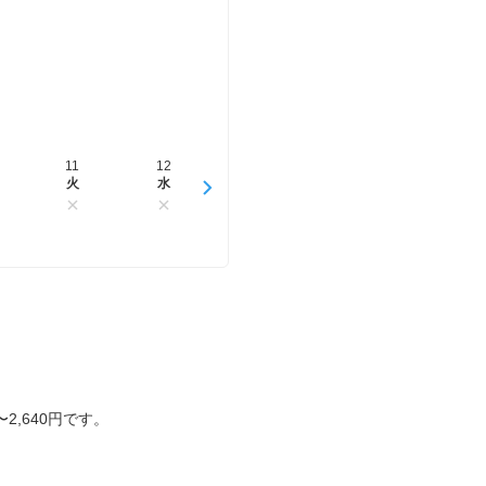
11
12
13
14
15
火
水
木
金
土
2,640円です。