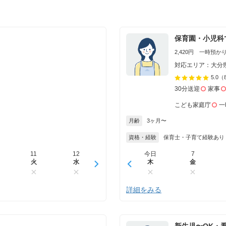
保育園・小児科
2,420円 一時預かり 
対応エリア：大分
5.0
（
30分送迎
家事
こども家庭庁
一
月齢
3ヶ月〜
資格・経験
保育士・子育て経験あり
11
12
13
今日
14
7
15
火
水
木
木
金
金
土
詳細をみる
新生児〜OK・