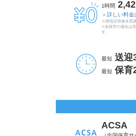
2,4
1時間
＞詳しい料金
※国指定研修未受講
※未就学の場合は
す。
送迎
最短
保育
最短
ACSA
（全国保育サ