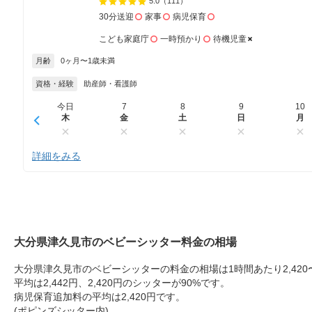
5.0
（111）
30分送迎
家事
病児保育
こども家庭庁
一時預かり
待機児童
月齢
0ヶ月〜1歳未満
資格・経験
助産師・看護師
今日
7
8
9
10
木
金
土
日
月
詳細をみる
大分県津久見市のベビーシッター料金の相場
大分県津久見市のベビーシッターの料金の相場は1時間あたり2,420〜
平均は2,442円、2,420円のシッターが90%です。
病児保育追加料の平均は2,420円です。
(ポピンズシッター内)