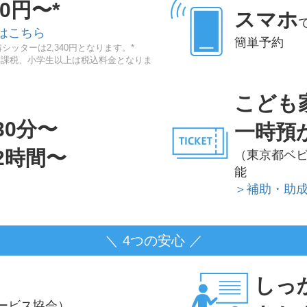
20円〜*
スマホ
はこちら
簡単予約
シッターは2,340円となります。*
非課税、小学生以上は税込料金となりま
こども
30分〜
一時預
2時間〜
（東京都ベ
能
＞補助・助
＼ 4つの安心 ／
しっ
ービス協会）