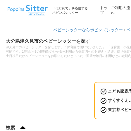
トッ
ご利用の流
「はじめて」を応援する
ポピンズシッター
プ
れ
ベビーシッターならポピンズシッター
›
ベ
大分県津久見市のベビーシッターを探す
津久見市のベビーシッターを探せます。「保育園で働いていました」, 「保育園・小
可能です。1時間だけの短時間のシッター利用から保育園へのお迎え・送迎、病児保育や
土日祝日だけベビーシッターをお願いしたいといったご要望や毎日の利用などの定期
こども家庭
すくすくえ
東京都ベビ
検索