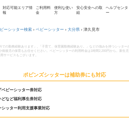
対応可能エリア情
ご利用料
便利な使い
安心安全への取
ヘルプセンタ
報
金
方
組
ー
ビーシッター検索
›
ベビーシッター
›
大分県
›
津久見市
児科での勤務経験あります」, 「子育て、保育園勤務経験あり。」などの強みを持つシッタ
病後児の保育もお任せください。ベビーシッターの利用料金は1時間2,200円から。新生児
利用サービスもございます。
ポピンズシッターは補助券にも対応
庁ベビーシッター券対応
いどなど福利厚生券対応
ーシッター利用支援事業対応