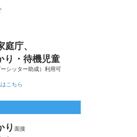
で
家庭庁、
かり・待機児童
ビーシッター助成）利用可
成はこちら
かり
面接