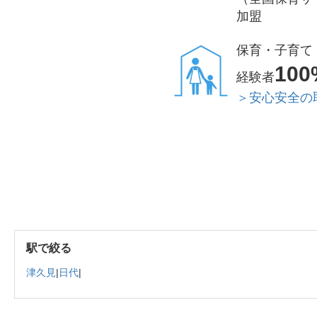
加盟
保育・子育て
100
経験者
＞安心安全の
駅で絞る
津久見
|
日代
|