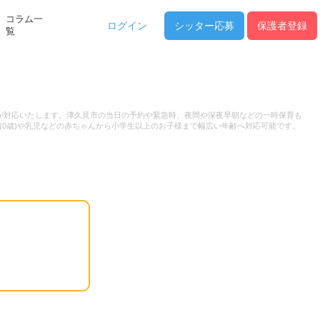
コラム一
ログイン
シッター
応募
保護者登録
覧
ーが対応いたします。津久見市の当日の予約や緊急時、夜間や深夜早朝などの一時保育も
(0歳)や乳児などの赤ちゃんから小学生以上のお子様まで幅広い年齢へ対応可能です。