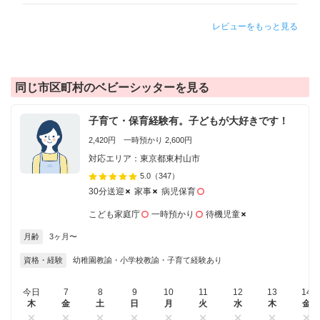
レビューをもっと見る
同じ市区町村のベビーシッターを見る
子育て・保育経験有。子どもが大好きです！
2,420円 一時預かり 2,600円
対応エリア：東京都東村山市
5.0
（347）
30分送迎
家事
病児保育
こども家庭庁
一時預かり
待機児童
月齢
3ヶ月〜
資格・経験
幼稚園教諭・小学校教諭・子育て経験あり
今日
7
8
9
10
11
12
13
14
木
金
土
日
月
火
水
木
金