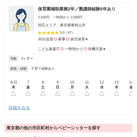
保育園補助業務2年／塾講師経験6年あり
2,420円 一時預かり 2,600円
対応エリア：東京都東村山市
5.0
（67）
30分送迎
家事
病児保育
こども家庭庁
一時預かり
待機児童
月齢
3ヶ月〜
資格・経験
子育て経験あり
今日
7
8
9
10
11
12
13
14
木
金
土
日
月
火
水
木
金
詳細をみる
東京都の他の市区町村からベビーシッターを探す