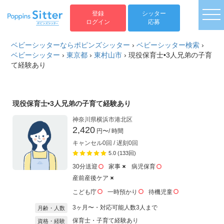
togg
登録
シッター
ログイン
応募
ベビーシッターならポピンズシッター
›
ベビーシッター検索
›
ベビーシッター
›
東京都
›
東村山市
›
現役保育士•3人兄弟の子育
て経験あり
現役保育士•3人兄弟の子育て経験あり
神奈川県横浜市港北区
2,420
円〜
/ 時間
キャンセル0回 / 遅刻0回
5.0 (133回)
30分送迎
家事
病児保育
産前産後ケア
こども庁
一時預かり
待機児童
3ヶ月〜・対応可能人数3人まで
月齢・人数
保育士・子育て経験あり
資格・経験