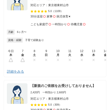
対応エリア：東京都東村山市
5.0
（1109）
30分送迎
家事
病児保育
こども家庭庁
一時預かり
待機児童
月齢
6ヶ月〜
資格・経験
子育て経験あり
今日
7
8
9
10
11
12
13
14
木
金
土
日
月
火
水
木
金
詳細をみる
【新規のご依頼をお受けしておりません】
2,420円 一時預かり 2,600円
対応エリア：東京都東村山市
5.0
（309）