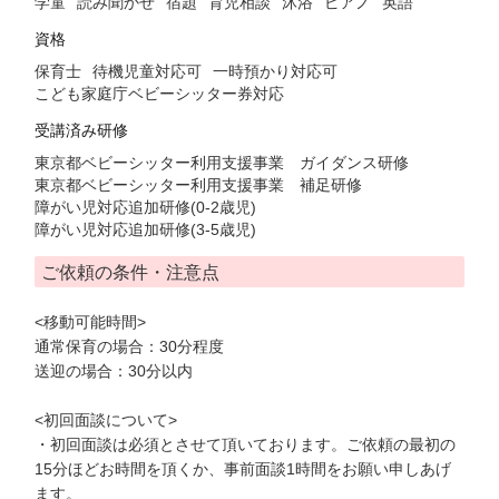
学童
読み聞かせ
宿題
育児相談
沐浴
ピアノ
英語
資格
保育士
待機児童対応可
一時預かり対応可
こども家庭庁ベビーシッター券対応
受講済み研修
東京都ベビーシッター利用支援事業 ガイダンス研修
東京都ベビーシッター利用支援事業 補足研修
障がい児対応追加研修(0-2歳児)
障がい児対応追加研修(3-5歳児)
ご依頼の条件・注意点
<移動可能時間>
通常保育の場合：30分程度
送迎の場合：30分以内
<初回面談について>
・初回面談は必須とさせて頂いております。ご依頼の最初の
15分ほどお時間を頂くか、事前面談1時間をお願い申しあげ
ます。