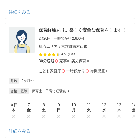
詳細をみる
保育経験あり。楽しく安全な保育をします！
2,420円 一時預かり 2,600円
対応エリア：東京都東村山市
4.5
（683）
30分送迎
家事
病児保育
こども家庭庁
一時預かり
待機児童
月齢
0ヶ月〜
資格・経験
保育士・子育て経験あり
今日
7
8
9
10
11
12
13
14
木
金
土
日
月
火
水
木
金
詳細をみる