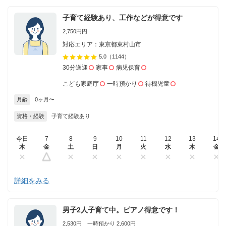
子育て経験あり、工作などが得意です
2,750円円
対応エリア：東京都東村山市
5.0
（1144）
30分送迎
家事
病児保育
こども家庭庁
一時預かり
待機児童
月齢
0ヶ月〜
資格・経験
子育て経験あり
今日
7
8
9
10
11
12
13
14
木
金
土
日
月
火
水
木
金
詳細をみる
男子2人子育て中。ピアノ得意です！
2,530円 一時預かり 2,600円