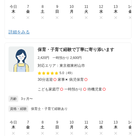
今日
7
8
9
10
11
12
13
14
木
金
土
日
月
火
水
木
金
詳細をみる
保育・子育て経験で丁寧に寄り添います
2,420円 一時預かり 2,600円
対応エリア：東京都東村山市
5.0
（49）
30分送迎
家事
病児保育
こども家庭庁
一時預かり
待機児童
月齢
3ヶ月〜
資格・経験
保育士・子育て経験あり
今日
7
8
9
10
11
12
13
14
木
金
土
日
月
火
水
木
金