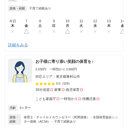
資格・経験
子育て経験あり
今日
7
8
9
10
11
12
13
14
木
金
土
日
月
火
水
木
金
詳細をみる
お子様に寄り添い笑顔の保育を♪
2,530円 一時預かり 2,600円
対応エリア：東京都東村山市
5.0
（529）
30分送迎
家事
病児保育
こども家庭庁
一時預かり
待機児童
月齢
0ヶ月〜
資格・
保育士・チャイルドカウンセラー（民間資格）・全国保育協会シッ
経験
ター資格（ACSA）・子育て経験あり