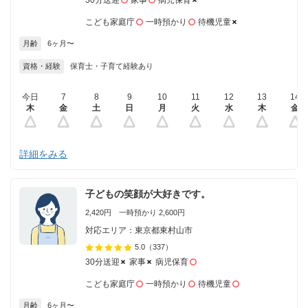
30分送迎
家事
病児保育
こども家庭庁
一時預かり
待機児童
月齢
6ヶ月〜
資格・経験
保育士・子育て経験あり
今日
7
8
9
10
11
12
13
14
木
金
土
日
月
火
水
木
金
詳細をみる
子どもの笑顔が大好きです。
2,420円 一時預かり 2,600円
対応エリア：東京都東村山市
5.0
（337）
30分送迎
家事
病児保育
こども家庭庁
一時預かり
待機児童
月齢
6ヶ月〜