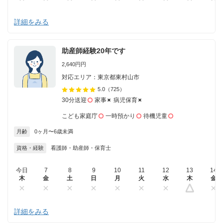
詳細をみる
助産師経験20年です
2,640円円
対応エリア：東京都東村山市
5.0
（725）
30分送迎
家事
病児保育
こども家庭庁
一時預かり
待機児童
月齢
0ヶ月〜6歳未満
資格・経験
看護師・助産師・保育士
今日
7
8
9
10
11
12
13
14
木
金
土
日
月
火
水
木
金
詳細をみる