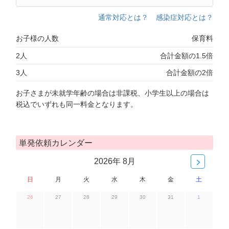
通常対応とは？
感染症対応とは？
お子様の人数
保育料
2人
合計金額の1.5倍
3人
合計金額の2倍
お子さまが未就学年齢の場合は非課税、小学生以上の場合は
税込でいずれも同一料金となります。
単発依頼カレンダー
2026年 8月
日
月
火
水
木
金
土
26
27
28
29
30
31
1