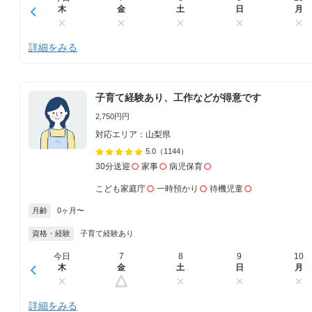
木
金
土
日
月
詳細をみる
子育て経験あり、工作などが得意です
2,750円円
対応エリア：山梨県
5.0
（1144）
30分送迎
家事
病児保育
こども家庭庁
一時預かり
待機児童
月齢
0ヶ月〜
資格・経験
子育て経験あり
今日
7
8
9
10
木
金
土
日
月
詳細をみる