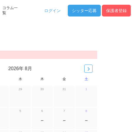
コラム一
ログイン
シッター
応募
保護者登録
覧
2026年 8月
水
木
金
土
29
30
31
1
5
6
7
8
ー
ー
ー