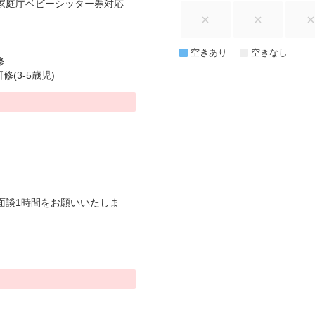
家庭庁ベビーシッター券対応
空きあり
空きなし
修
(3-5歳児)
。
面談1時間をお願いいたしま