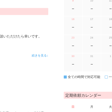
9
10
11
ー
ー
ー
16
17
18
ー
ー
ー
相談いただけたら幸いです。
23
24
25
ー
ー
ー
続きを見る↓
30
31
1
ー
ー
全ての時間で対応可能
一
定期依頼カレンダー
日
月
火