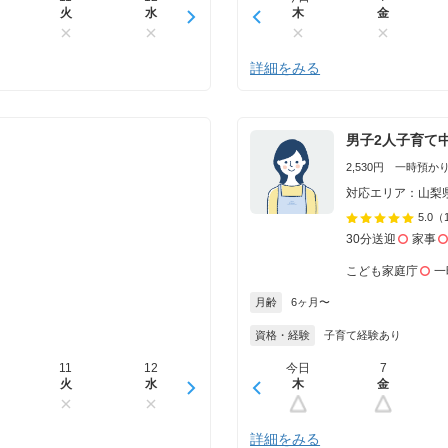
火
水
木
木
金
金
土
詳細をみる
男子2人子育て
2,530円 一時預かり 
対応エリア：山梨
5.0
（
30分送迎
家事
こども家庭庁
一
月齢
6ヶ月〜
資格・経験
子育て経験あり
11
12
13
今日
14
7
15
火
水
木
木
金
金
土
詳細をみる