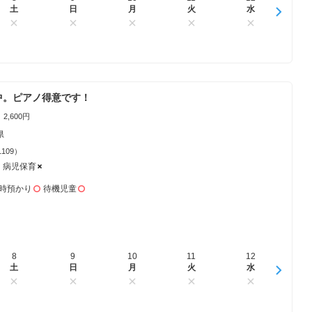
土
日
日
月
月
火
火
水
水
木
中。ピアノ得意です！
2,600円
県
1109）
病児保育
時預かり
待機児童
8
16
9
17
10
18
11
19
12
20
1
土
日
日
月
月
火
火
水
水
木