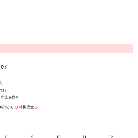
年です
県
725）
病児保育
時預かり
待機児童
8
16
9
17
10
18
11
19
12
20
1