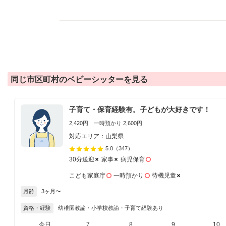
同じ市区町村のベビーシッターを見る
子育て・保育経験有。子どもが大好きです！
2,420円 一時預かり 2,600円
対応エリア：山梨県
5.0
（347）
30分送迎
家事
病児保育
こども家庭庁
一時預かり
待機児童
月齢
3ヶ月〜
資格・経験
幼稚園教諭・小学校教諭・子育て経験あり
今日
7
8
9
10