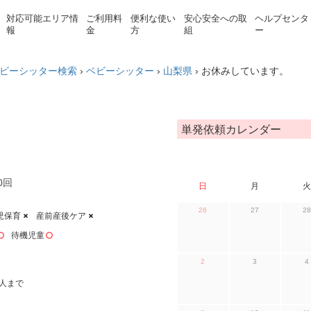
対応可能エリア情
ご利用料
便利な使い
安心安全への取
ヘルプセンタ
報
金
方
組
ー
ビーシッター検索
›
ベビーシッター
›
山梨県
›
お休みしています。
単発依頼カレンダー
0回
日
月
火
26
27
28
児保育
産前産後ケア
待機児童
2
3
4
人まで