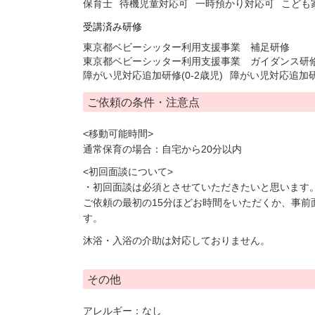
保育士
待機児童対応可
一時預かり対応可
こども
受講済み研修
東京都ベビーシッター利用支援事業 補足研修
東京都ベビーシッター利用支援事業 ガイダンス研
障がい児対応追加研修(0-2歳児)
障がい児対応追加研修
ご依頼の条件・注意点
<移動可能時間>
通常保育の場合：自宅から20分以内
<初回面談について>
・初回面談は必須とさせていただきたいと思います
ご依頼の最初の15分ほどお時間をいただくか、事前
す。
沐浴・入浴の介助は対応しておりません。
その他
アレルギー：なし