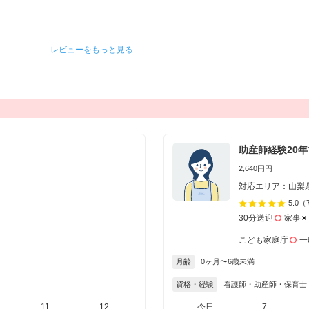
レビューをもっと見る
助産師経験20
2,640円円
対応エリア：山梨
5.0
（
30分送迎
家事
こども家庭庁
一
月齢
0ヶ月〜6歳未満
資格・経験
看護師・助産師・保育士
11
12
13
今日
14
7
15