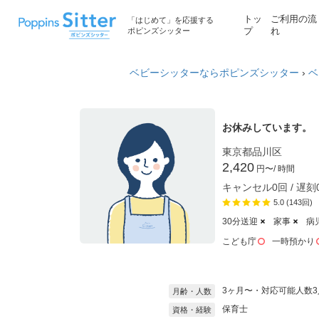
トッ
ご利用の流
「はじめて」を応援する
ポピンズシッター
プ
れ
ベビーシッターならポピンズシッター
›
ベ
お休みしています。
東京都品川区
2,420
円〜
/ 時間
キャンセル0回 / 遅刻
5.0 (143回)
30分送迎
家事
病
こども庁
一時預かり
3ヶ月〜・対応可能人数3
月齢・人数
保育士
資格・経験