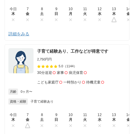
今日
7
8
9
10
11
12
13
14
木
金
土
日
月
火
水
木
金
詳細をみる
子育て経験あり、工作などが得意です
2,750円円
5.0
（1144）
30分送迎
家事
病児保育
こども家庭庁
一時預かり
待機児童
月齢
0ヶ月〜
資格・経験
子育て経験あり
今日
7
8
9
10
11
12
13
14
木
金
土
日
月
火
水
木
金