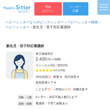
togg
登録
シッター
ログイン
応募
ベビーシッターならポピンズシッター
›
ベビーシッター検索
›
ベビーシッター
›
​新生児・双子対応看護師
​新生児・双子対応看護師
東京都練馬区
2,420
円〜
/ 時間
キャンセル0回 / 遅刻0回
5.0 (27回)
30分送迎
家事
病児保育
産前産後ケア
こども庁
一時預かり
待機児童
0ヶ月〜・対応可能人数2人まで
月齢・人数
看護師・子育て経験あり
資格・経験