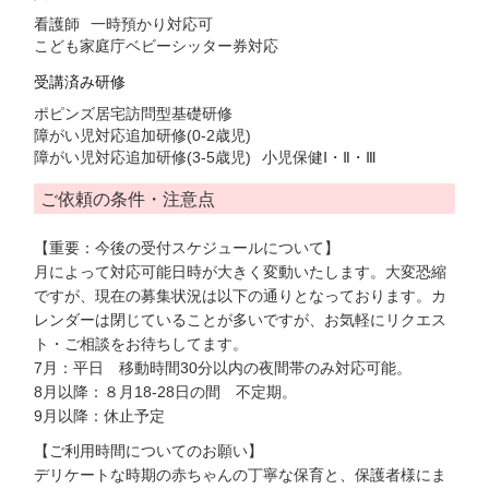
看護師
一時預かり対応可
こども家庭庁ベビーシッター券対応
受講済み研修
ポピンズ居宅訪問型基礎研修
障がい児対応追加研修(0-2歳児)
障がい児対応追加研修(3-5歳児)
小児保健Ⅰ・Ⅱ・Ⅲ
ご依頼の条件・注意点
【重要：今後の受付スケジュールについて】
月によって対応可能日時が大きく変動いたします。大変恐縮
ですが、現在の募集状況は以下の通りとなっております。カ
レンダーは閉じていることが多いですが、お気軽にリクエス
ト・ご相談をお待ちしてます。
7月：平日 移動時間30分以内の夜間帯のみ対応可能。
8月以降：８月18-28日の間 不定期。
9月以降：休止予定
【ご利用時間についてのお願い】
デリケートな時期の赤ちゃんの丁寧な保育と、保護者様にま