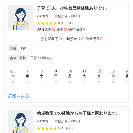
子育て3人、小学校受験経験ありです。
2,420円 一時預かり 2,600円
5.0
（161）
30分送迎
家事
病児保育
こども家庭庁
一時預かり
待機児童
月齢
1歳〜
資格・経験
子育て経験あり
今日
7
8
9
10
11
12
13
14
木
金
土
日
月
火
水
木
金
詳細をみる
幼児教室での経験からお子様と関わります。
2,420円 一時預かり 2,600円
5.0
（486）