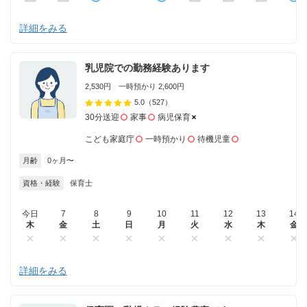
詳細をみる
乳児院での勤務経験あります
2,530円 一時預かり 2,600円
5.0
（527）
30分送迎
家事
病児保育
こども家庭庁
一時預かり
待機児童
月齢
0ヶ月〜
資格・経験
保育士
今日
7
8
9
10
11
12
13
14
木
金
土
日
月
火
水
木
金
詳細をみる