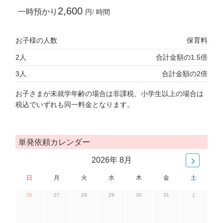
2,600
一時預かり
円/ 時間
お子様の人数
保育料
2人
合計金額の1.5倍
3人
合計金額の2倍
お子さまが未就学年齢の場合は非課税、小学生以上の場合は
税込でいずれも同一料金となります。
単発依頼カレンダー
2026年 8月
日
月
火
水
木
金
土
26
27
28
29
30
31
1