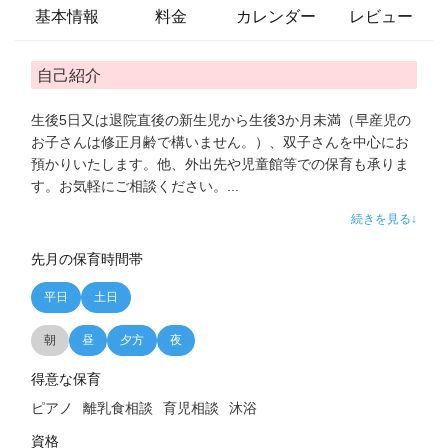
基本情報
料金
カレンダー
レビュー
自己紹介
生後5日又は退院直後の新生児から生後3か月未満（早産児の
お子さんは修正月齢で構いません。）、双子さんを中心にお
預かりいたします。他、外出先や児童館等での保育も承りま
す。お気軽にご相談ください。
...
続きを見る↓
先月の保育時間帯
平日
土日
朝
昼
夕方
夜
得意な保育
ピアノ
離乳食相談
育児相談
沐浴
資格