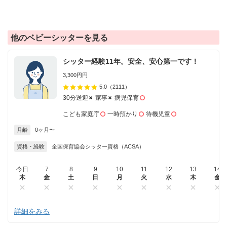
他のベビーシッターを見る
シッター経験11年。安全、安心第一です！
3,300円円
5.0
（2111）
30分送迎
家事
病児保育
こども家庭庁
一時預かり
待機児童
月齢
0ヶ月〜
資格・経験
全国保育協会シッター資格（ACSA）
今日
7
8
9
10
11
12
13
14
木
金
土
日
月
火
水
木
金
詳細をみる