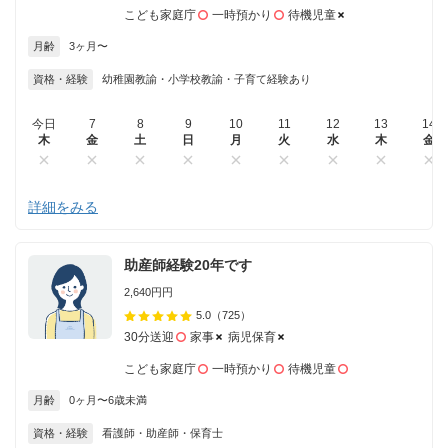
こども家庭庁
一時預かり
待機児童
月齢
3ヶ月〜
資格・経験
幼稚園教諭・小学校教諭・子育て経験あり
今日
7
8
9
10
11
12
13
14
木
金
土
日
月
火
水
木
金
詳細をみる
助産師経験20年です
2,640円円
5.0
（725）
30分送迎
家事
病児保育
こども家庭庁
一時預かり
待機児童
月齢
0ヶ月〜6歳未満
資格・経験
看護師・助産師・保育士