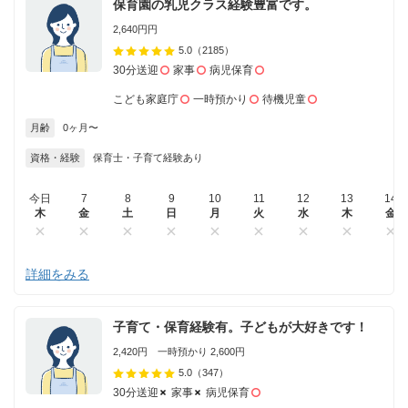
保育園の乳児クラス経験豊富です。
2,640円円
5.0
（2185）
30分送迎
家事
病児保育
こども家庭庁
一時預かり
待機児童
月齢
0ヶ月〜
資格・経験
保育士・子育て経験あり
今日
7
8
9
10
11
12
13
14
木
金
土
日
月
火
水
木
金
詳細をみる
子育て・保育経験有。子どもが大好きです！
2,420円 一時預かり 2,600円
5.0
（347）
30分送迎
家事
病児保育