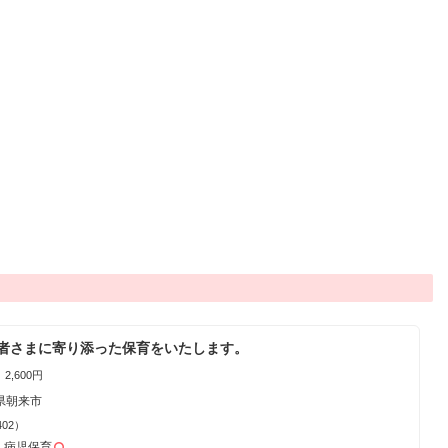
者さまに寄り添った保育をいたします。
2,600円
県朝来市
402）
病児保育