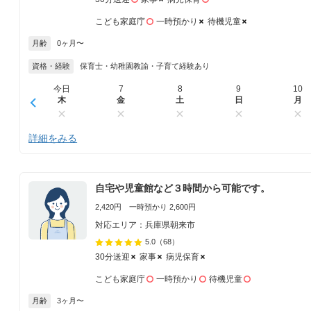
こども家庭庁
一時預かり
待機児童
月齢
0ヶ月〜
資格・経験
保育士・幼稚園教諭・子育て経験あり
今日
7
8
9
10
木
金
土
日
月
詳細をみる
自宅や児童館など３時間から可能です。
2,420円 一時預かり 2,600円
対応エリア：兵庫県朝来市
5.0
（68）
30分送迎
家事
病児保育
こども家庭庁
一時預かり
待機児童
月齢
3ヶ月〜