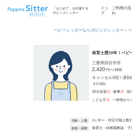
トッ
ご利用の流
「はじめて」を応援する
ポピンズシッター
プ
れ
ベビーシッターならポピンズシッター
›
ベ
保育士歴10年！ベビ
三重県四日市市
2,420
円〜
/ 時間
キャンセル0回 / 遅刻
0.0 (0回)
30分送迎
家事
病
こども庁
一時預かり
3ヶ月〜・対応可能人数3
月齢・人数
保育士・幼稚園教諭・子
資格・経験