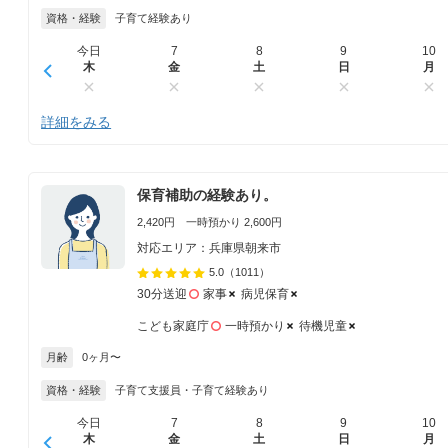
資格・経験
子育て経験あり
今日
7
8
9
10
木
金
土
日
月
詳細をみる
保育補助の経験あり。
2,420円 一時預かり 2,600円
対応エリア：兵庫県朝来市
5.0
（1011）
30分送迎
家事
病児保育
こども家庭庁
一時預かり
待機児童
月齢
0ヶ月〜
資格・経験
子育て支援員・子育て経験あり
今日
7
8
9
10
木
金
土
日
月