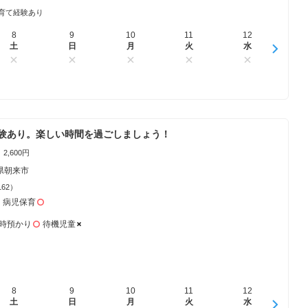
育て経験あり
8
16
9
17
10
18
11
19
12
20
1
土
日
日
月
月
火
火
水
水
木
験あり。楽しい時間を過ごしましょう！
2,600円
県朝来市
162）
病児保育
時預かり
待機児童
8
16
9
17
10
18
11
19
12
20
1
土
日
日
月
月
火
火
水
水
木