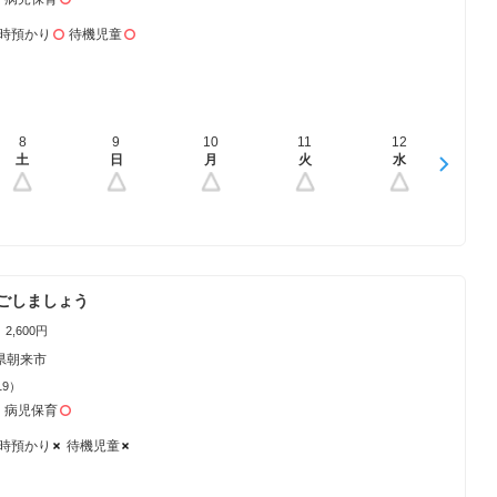
時預かり
待機児童
8
16
9
17
10
18
11
19
12
20
1
土
日
日
月
月
火
火
水
水
木
ごしましょう
2,600円
県朝来市
19）
病児保育
時預かり
待機児童