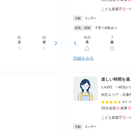
こども家庭庁
一
月齢
3ヶ月〜
資格・経験
子育て経験あり
11
12
13
今日
14
7
15
火
水
木
木
金
金
土
詳細をみる
楽しい時間を過
2,420円 一時預かり 
対応エリア：兵庫
4.4
（
30分送迎
家事
こども家庭庁
一
月齢
3ヶ月〜