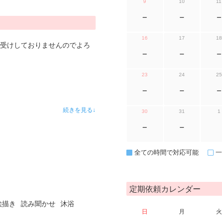
9
10
11
ー
ー
ー
16
17
18
はお受けしておりませんのでよろ
ー
ー
ー
23
24
25
ー
ー
ー
続きを見る↓
30
31
1
ー
ー
全ての時間で対応可能
一
定期依頼カレンダー
絵描き
読み聞かせ
沐浴
日
月
火