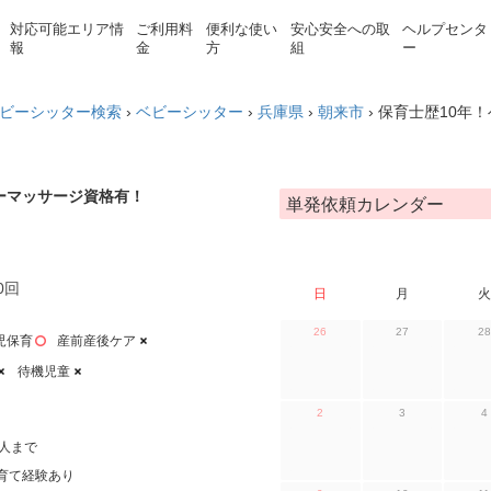
対応可能エリア情
ご利用料
便利な使い
安心安全への取
ヘルプセンタ
報
金
方
組
ー
ビーシッター検索
›
ベビーシッター
›
兵庫県
›
朝来市
›
保育士歴10年
ーマッサージ資格有！
単発依頼カレンダー
0回
日
月
火
26
27
28
児保育
産前産後ケア
待機児童
2
3
4
人まで
育て経験あり