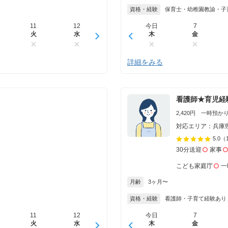
資格・経験
保育士・幼稚園教諭・子
11
12
13
今日
14
7
15
火
水
木
木
金
金
土
詳細をみる
看護師★育児経
2,420円 一時預かり 
対応エリア：兵庫
5.0
（
30分送迎
家事
こども家庭庁
一
月齢
3ヶ月〜
資格・経験
看護師・子育て経験あり
11
12
13
今日
14
7
15
火
水
木
木
金
金
土