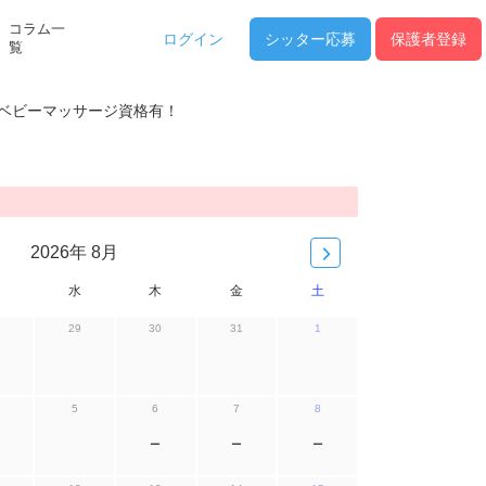
コラム一
ログイン
シッター
応募
保護者登録
覧
！ベビーマッサージ資格有！
2026年 8月
水
木
金
土
29
30
31
1
5
6
7
8
ー
ー
ー