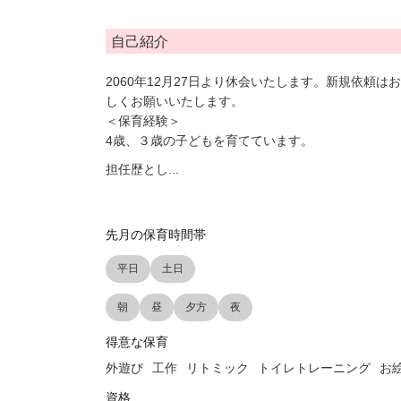
自己紹介
2060年12月27日より休会いたします。新規依頼
しくお願いいたします。
＜保育経験＞
4歳、３歳の子どもを育てています。
担任歴とし
...
先月の保育時間帯
平日
土日
朝
昼
夕方
夜
得意な保育
外遊び
工作
リトミック
トイレトレーニング
お
資格