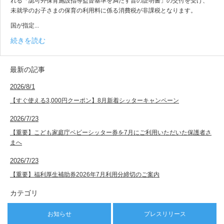
れる「認可外保育施設指導監督基準を満たす旨の証明書」の交付を受け、
未就学のお子さまの保育の利用料に係る消費税が非課税となります。
国が指定...
続きを読む
最新の記事
2026/8/1
【すぐ使える3,000円クーポン】8月新着シッターキャンペーン
2026/7/23
【重要】こども家庭庁ベビーシッター券を7月にご利用いただいた保護者さ
まへ
2026/7/23
【重要】福利厚生補助券2026年7月利用分締切のご案内
カテゴリ
お知らせ
プレスリリース