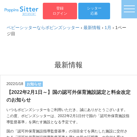
togg
登録
シッター
ログイン
応募
ベビーシッターならポピンズシッター
›
最新情報
›
1月
›
1ペー
ジ目
最新情報
2022/1/18
お知らせ
【2022年2月1日～】国の認可外保育施設認定と料金改定
のお知らせ
いつもポピンズシッターをご利用いただき、誠にありがとうございます。
この度、ポピンズシッターは、2022年2月1日付で国の「認可外保育施設指
導監督基準」を満たす施設となる予定です。
国の「認可外保育施設指導監督基準」の項目全てを満たした施設に交付さ