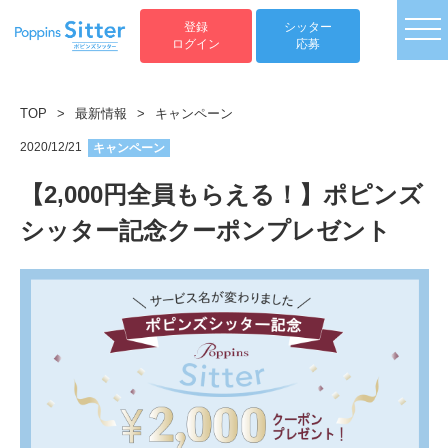
togg
登録
シッター
ログイン
応募
TOP
>
最新情報
>
キャンペーン
2020/12/21
キャンペーン
【2,000円全員もらえる！】ポピンズ
シッター記念クーポンプレゼント