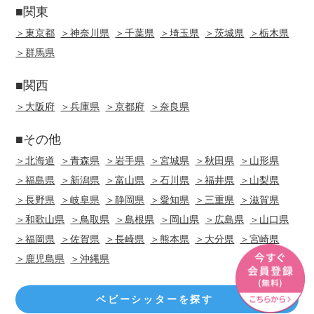
■関東
＞東京都
＞神奈川県
＞千葉県
＞埼玉県
＞茨城県
＞栃木県
＞群馬県
■関西
＞大阪府
＞兵庫県
＞京都府
＞奈良県
■その他
＞北海道
＞青森県
＞岩手県
＞宮城県
＞秋田県
＞山形県
＞福島県
＞新潟県
＞富山県
＞石川県
＞福井県
＞山梨県
＞長野県
＞岐阜県
＞静岡県
＞愛知県
＞三重県
＞滋賀県
＞和歌山県
＞鳥取県
＞島根県
＞岡山県
＞広島県
＞山口県
＞福岡県
＞佐賀県
＞長崎県
＞熊本県
＞大分県
＞宮崎県
＞鹿児島県
＞沖縄県
ベビーシッターを探す