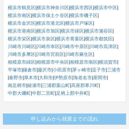
横浜市鶴見区
|
横浜市神奈川区
|
横浜市西区
|
横浜市中区
|
横浜市南区
|
横浜市保土ケ谷区
|
横浜市磯子区
|
横浜市金沢区
|
横浜市港北区
|
横浜市戸塚区
|
横浜市港南区
|
横浜市旭区
|
横浜市緑区
|
横浜市瀬谷区
|
横浜市栄区
|
横浜市泉区
|
横浜市青葉区
|
横浜市都筑区
|
川崎市川崎区
|
川崎市幸区
|
川崎市中原区
|
川崎市高津区
|
川崎市多摩区
|
川崎市宮前区
|
川崎市麻生区
|
相模原市緑区
|
相模原市中央区
|
相模原市南区
|
横須賀市
|
平塚市
|
鎌倉市
|
藤沢市
|
小田原市
|
茅ヶ崎市
|
逗子市
|
三浦市
|
秦野市
|
厚木市
|
大和市
|
伊勢原市
|
海老名市
|
座間市
|
南足柄市
|
綾瀬市
|
三浦郡葉山町
|
高座郡寒川町
|
中郡大磯町
|
中郡二宮町
|
足柄上郡中井町
|
申し込みから就業までの流れ