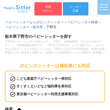
togg
登録
シッター
ログイン
応募
ベビーシッターならポピンズシッター
›
ベビーシッター検索
›
ベビーシッター
›
栃木県
›
下野市
栃木県下野市のベビーシッターを探す
下野市のベビーシッターを探せます。「子育て・保育経験有。子どもが大好きで
す！」, 「助産師経験20年です」, 「男子2人子育て中。ピアノ得意です！」などの
強みを持つシッターが対応いたします。下野市の当日の予約や緊急時、夜間や深夜
早朝などの一時保育も可能です。1時間だけの短時間のシッター利用から保育園へ
のお迎え・送迎、病児保育や病後児の保育もお任せください。ベビーシッターの利
用料金は1時間2,200円から。新生児(0歳)や乳児などの赤ちゃんから小学生以上の
お子様まで幅広い年齢へ対応可能です。土日祝日だけベビーシッターをお願いした
ポピンズシッターは補助券にも対応
いといったご要望や毎日の利用などの定期利用サービスもございます。
こども家庭庁ベビーシッター券対応
すくすくえいどなど福利厚生券対応
東京都ベビーシッター利用支援事業対応
検索