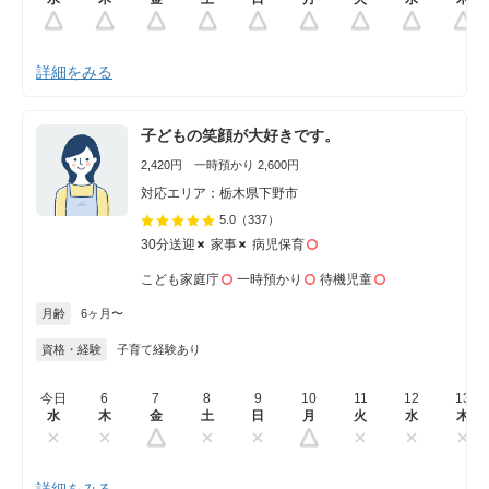
詳細をみる
子どもの笑顔が大好きです。
2,420円 一時預かり 2,600円
対応エリア：栃木県下野市
5.0
（337）
30分送迎
家事
病児保育
こども家庭庁
一時預かり
待機児童
月齢
6ヶ月〜
資格・経験
子育て経験あり
今日
6
7
8
9
10
11
12
13
水
木
金
土
日
月
火
水
木
詳細をみる