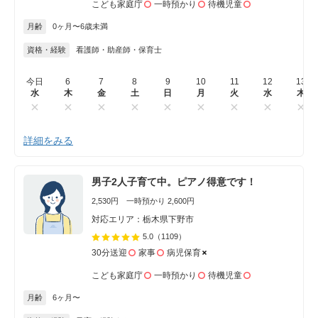
こども家庭庁
一時預かり
待機児童
月齢
0ヶ月〜6歳未満
資格・経験
看護師・助産師・保育士
今日
6
7
8
9
10
11
12
13
水
木
金
土
日
月
火
水
木
詳細をみる
男子2人子育て中。ピアノ得意です！
2,530円 一時預かり 2,600円
対応エリア：栃木県下野市
5.0
（1109）
30分送迎
家事
病児保育
こども家庭庁
一時預かり
待機児童
月齢
6ヶ月〜