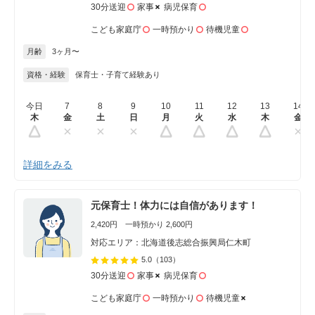
30分送迎
家事
病児保育
こども家庭庁
一時預かり
待機児童
月齢
3ヶ月〜
資格・経験
保育士・子育て経験あり
今日
7
8
9
10
11
12
13
14
木
金
土
日
月
火
水
木
金
詳細をみる
元保育士！体力には自信があります！
2,420円 一時預かり 2,600円
対応エリア：北海道後志総合振興局仁木町
5.0
（103）
30分送迎
家事
病児保育
こども家庭庁
一時預かり
待機児童