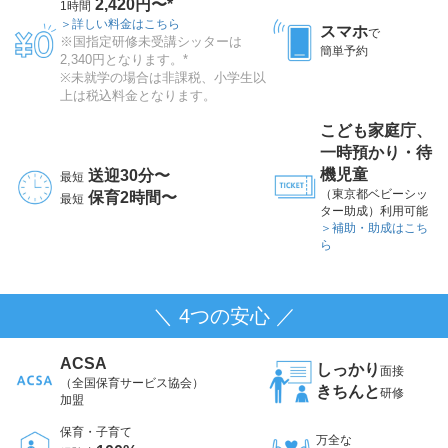
2,420円〜*
1時間
＞詳しい料金はこちら
スマホ
で
※国指定研修未受講シッターは
簡単予約
2,340円となります。*
※未就学の場合は非課税、小学生以
上は税込料金となります。
こども家庭庁、
一時預かり・待
機児童
送迎30分〜
最短
（東京都ベビーシッ
保育2時間〜
最短
ター助成）利用可能
＞補助・助成はこち
ら
＼ 4つの安心 ／
ACSA
しっかり
面接
（全国保育サービス協会）
きちんと
研修
加盟
保育・子育て
万全な