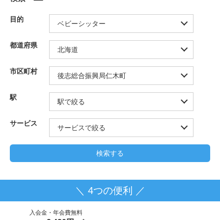
目的
都道府県
市区町村
駅
サービス
＼ 4つの便利 ／
入会金・年会費無料