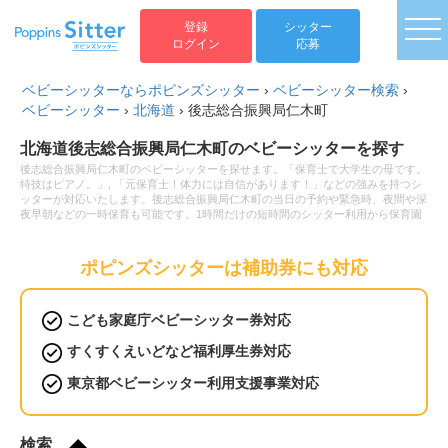
togg
登録
シッター
ログイン
応募
ベビーシッターならポピンズシッター
›
ベビーシッター検索
›
ベビーシッター
›
北海道
›
後志総合振興局仁木町
北海道後志総合振興局仁木町のベビーシッターを探す
後志総合振興局仁木町のベビーシッターを探せます。「保育士で大学生の母です。
特技はピアノ。」, 「元保育士！体力には自信があります！」などの強みを持つシ
ッターが対応いたします。後志総合振興局仁木町の当日の予約や緊急時、夜間や深
夜早朝などの一時保育も可能です。1時間だけの短時間のシッター利用から保育園
へのお迎え・送迎、病児保育や病後児の保育もお任せください。ベビーシッターの
利用料金は1時間2,200円から。新生児(0歳)や乳児などの赤ちゃんから小学生以上
のお子様まで幅広い年齢へ対応可能です。土日祝日だけベビーシッターをお願いし
ポピンズシッターは補助券にも対応
たいといったご要望や毎日の利用などの定期利用サービスもございます。
こども家庭庁ベビーシッター券対応
すくすくえいどなど福利厚生券対応
東京都ベビーシッター利用支援事業対応
検索