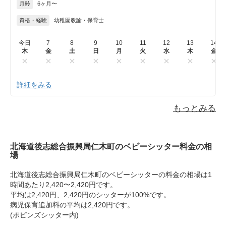
月齢
6ヶ月〜
資格・経験
幼稚園教諭・保育士
今日
7
8
9
10
11
12
13
14
木
金
土
日
月
火
水
木
金
詳細をみる
もっとみる
北海道後志総合振興局仁木町のベビーシッター料金の相
場
北海道後志総合振興局仁木町のベビーシッターの料金の相場は1
時間あたり2,420〜2,420円です。
平均は2,420円、2,420円のシッターが100%です。
病児保育追加料の平均は2,420円です。
(ポピンズシッター内)