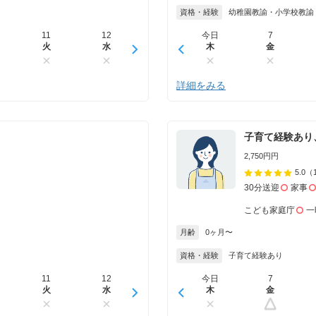
資格・経験
幼稚園教諭・小学校教諭
11
12
13
今日
14
7
15
火
水
木
木
金
金
土
詳細をみる
子育て経験あり
2,750円円
5.0
（
30分送迎
家事
こども家庭庁
一
月齢
0ヶ月〜
資格・経験
子育て経験あり
11
12
13
今日
14
7
15
火
水
木
木
金
金
土