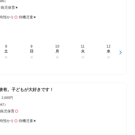
486）
病児保育
時預かり
待機児童
8
16
9
17
10
18
11
19
12
20
1
土
日
日
月
月
火
火
水
水
木
験有。子どもが大好きです！
2,600円
347）
病児保育
時預かり
待機児童