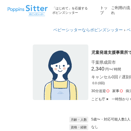
トッ
ご利用の流
「はじめて」を応援する
ポピンズシッター
プ
れ
ベビーシッターならポピンズシッター
›
ベ
児童発達支援事業所
千葉県成田市
2,340
円〜
/ 時間
キャンセル0回 / 遅刻
0.0 (0回)
30分送迎
家事
病
こども庁
一時預かり
5歳〜・対応可能人数1人
月齢・人数
なし
資格・経験