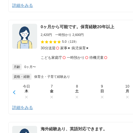
詳細をみる
0ヶ月から可能です。保育経験20年以上
2,420円 一時預かり 2,600円
5.0
（119）
30分送迎
家事
病児保育
こども家庭庁
一時預かり
待機児童
月齢
0ヶ月〜
資格・経験
保育士・子育て経験あり
今日
7
8
9
10
木
金
土
日
月
詳細をみる
海外経験あり、英語対応できます。