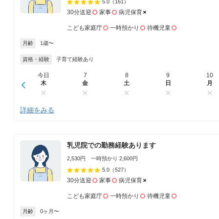
5.0
（161）
30分送迎
家事
病児保育
こども家庭庁
一時預かり
待機児童
月齢
1歳〜
資格・経験
子育て経験あり
今日
7
8
9
10
木
金
土
日
月
詳細をみる
乳児院での勤務経験あります
2,530円 一時預かり 2,600円
5.0
（527）
30分送迎
家事
病児保育
こども家庭庁
一時預かり
待機児童
月齢
0ヶ月〜