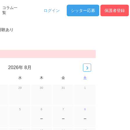
コラム一
ログイン
シッター
応募
保護者登録
覧
経験あり
2026年 8月
水
木
金
土
29
30
31
1
5
6
7
8
ー
ー
ー