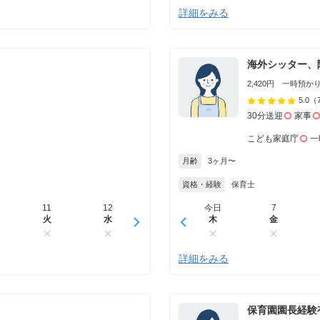
詳細をみる
海外シッター、
2,420円 一時預かり 
5.0
（
30分送迎
家事
こども家庭庁
一
月齢
3ヶ月〜
資格・経験
保育士
11
12
13
今日
14
7
15
火
水
木
木
金
金
土
詳細をみる
保育園園長経験