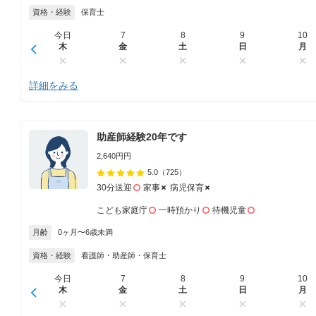
資格・経験
保育士
今日
7
8
9
10
木
金
土
日
月
詳細をみる
助産師経験20年です
2,640円円
5.0
（725）
30分送迎
家事
病児保育
こども家庭庁
一時預かり
待機児童
月齢
0ヶ月〜6歳未満
資格・経験
看護師・助産師・保育士
今日
7
8
9
10
木
金
土
日
月