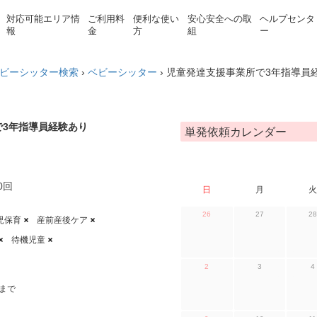
対応可能エリア情
ご利用料
便利な使い
安心安全への取
ヘルプセンタ
報
金
方
組
ー
ビーシッター検索
›
ベビーシッター
›
児童発達支援事業所で3年指導員
で3年指導員経験あり
単発依頼カレンダー
0回
日
月
火
26
27
28
児保育
産前産後ケア
待機児童
2
3
4
まで