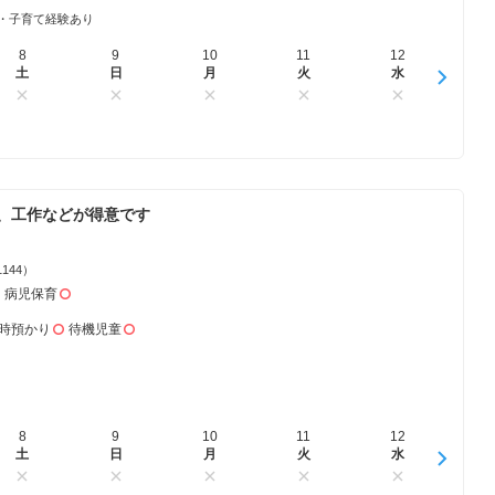
・子育て経験あり
8
16
9
17
10
18
11
19
12
20
1
土
日
日
月
月
火
火
水
水
木
、工作などが得意です
1144）
病児保育
時預かり
待機児童
8
16
9
17
10
18
11
19
12
20
1
土
日
日
月
月
火
火
水
水
木