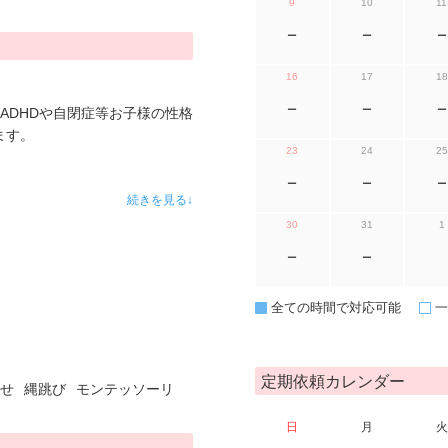
9
10
11
ー
ー
ー
16
17
18
ー
ー
ー
ADHDや自閉症等お子様の性格
ます。
23
24
25
ー
ー
ー
続きを見る↓
30
31
1
ー
ー
全ての時間で対応可能
一
定期依頼カレンダー
せ
縄跳び
モンテッソーリ
日
月
火