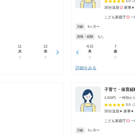
5.0
（
30分送迎
家事
こども家庭庁
一
月齢
6ヶ月〜
資格・経験
なし
11
12
13
今日
14
7
15
火
水
木
木
金
金
土
詳細をみる
子育て・保育経
2,420円 一時預かり 
5.0
（
30分送迎
家事
こども家庭庁
一
月齢
3ヶ月〜