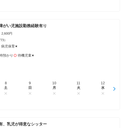
障がい児施設勤務経験有り
2,600円
773）
病児保育
時預かり
待機児童
8
16
9
17
10
18
11
19
12
20
1
土
日
日
月
月
火
火
水
水
木
有、乳児が得意なシッター