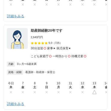
詳細をみる
助産師経験20年です
2,640円円
5.0
（725）
30分送迎
家事
病児保育
こども家庭庁
一時預かり
待機児童
月齢
0ヶ月〜6歳未満
資格・経験
看護師・助産師・保育士
今日
7
8
9
10
11
12
13
14
木
金
土
日
月
火
水
木
金
詳細をみる