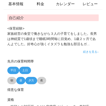
基本情報
料金
カレンダー
レビュー
自己紹介
<保育経験>
家族経営の食堂で働きながら３人の子育てをしました。長男
は神経質で1歳頃まで睡眠3時間毎に目覚め、1歳２ヶ月であ
んよでした。好奇心が強くイタズラも勉強も部活もガ
...
続きを見る↓
先月の保育時間帯
平日
土日
朝
昼
夕方
夜
得意な保育
資格