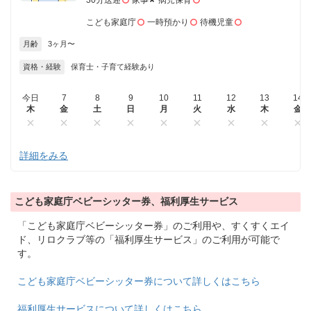
30分送迎
家事
病児保育
こども家庭庁
一時預かり
待機児童
月齢
3ヶ月〜
資格・経験
保育士・子育て経験あり
今日
7
8
9
10
11
12
13
14
木
金
土
日
月
火
水
木
金
詳細をみる
こども家庭庁ベビーシッター券、福利厚生サービス
「こども家庭庁ベビーシッター券」のご利用や、すくすくエイ
ド、リロクラブ等の「福利厚生サービス」のご利用が可能で
す。
こども家庭庁ベビーシッター券について詳しくはこちら
福利厚生サービスについて詳しくはこちら