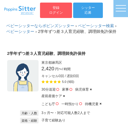
togg
登録
シッター
ログイン
応募
ベビーシッターならポピンズシッター
›
ベビーシッター検索
›
ベビーシッター
›
2学年ずつ差３人育児経験、調理師免許保持
2学年ずつ差３人育児経験、調理師免許保持
東京都練馬区
2,420
円〜
/ 時間
キャンセル0回 / 遅刻0回
5.0 (9回)
30分送迎
家事
病児保育
産前産後ケア
こども庁
一時預かり
待機児童
3ヶ月〜・対応可能人数2人まで
月齢・人数
子育て経験あり
資格・経験