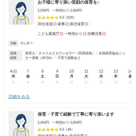
お子様に寄り添い笑顔の保育を♪
2,530円 一時預かり 2,600円
5.0
（529）
30分送迎
家事
病児保育
こども家庭庁
一時預かり
待機児童
月齢
0ヶ月〜
資格・
保育士・チャイルドカウンセラー（民間資格）・全国保育協会シッ
経験
ター資格（ACSA）・子育て経験あり
今日
7
8
9
10
11
12
13
14
木
金
土
日
月
火
水
木
金
詳細をみる
保育・子育て経験で丁寧に寄り添います
2,420円 一時預かり 2,600円
5.0
（49）