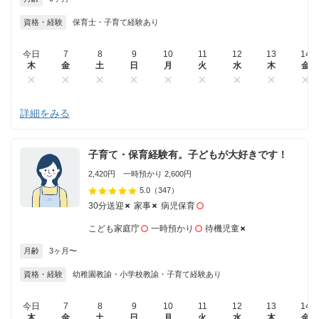
資格・経験
保育士・子育て経験あり
今日
7
8
9
10
11
12
13
14
木
金
土
日
月
火
水
木
金
詳細をみる
子育て・保育経験有。子どもが大好きです！
2,420円 一時預かり 2,600円
5.0
（347）
30分送迎
家事
病児保育
こども家庭庁
一時預かり
待機児童
月齢
3ヶ月〜
資格・経験
幼稚園教諭・小学校教諭・子育て経験あり
今日
7
8
9
10
11
12
13
14
木
金
土
日
月
火
水
木
金