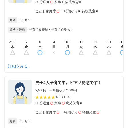
30分送迎
家事
病児保育
こども家庭庁
一時預かり
待機児童
月齢
0ヶ月〜
資格・経験
子育て支援員・子育て経験あり
今日
7
8
9
10
11
12
13
14
木
金
土
日
月
火
水
木
金
詳細をみる
男子2人子育て中。ピアノ得意です！
2,530円 一時預かり 2,600円
5.0
（1109）
30分送迎
家事
病児保育
こども家庭庁
一時預かり
待機児童
月齢
6ヶ月〜