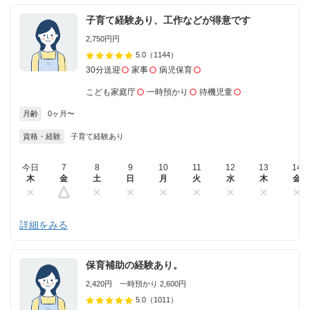
子育て経験あり、工作などが得意です
2,750円円
5.0
（1144）
30分送迎
家事
病児保育
こども家庭庁
一時預かり
待機児童
月齢
0ヶ月〜
資格・経験
子育て経験あり
今日
7
8
9
10
11
12
13
14
木
金
土
日
月
火
水
木
金
詳細をみる
保育補助の経験あり。
2,420円 一時預かり 2,600円
5.0
（1011）