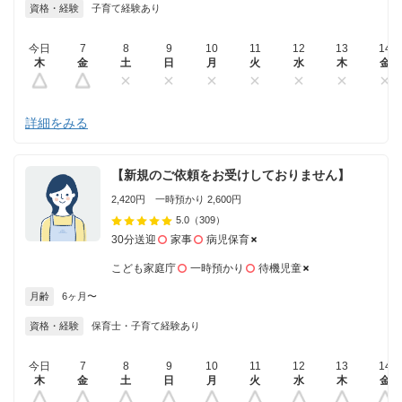
資格・経験
子育て経験あり
今日
7
8
9
10
11
12
13
14
木
金
土
日
月
火
水
木
金
詳細をみる
【新規のご依頼をお受けしておりません】
2,420円 一時預かり 2,600円
5.0
（309）
30分送迎
家事
病児保育
こども家庭庁
一時預かり
待機児童
月齢
6ヶ月〜
資格・経験
保育士・子育て経験あり
今日
7
8
9
10
11
12
13
14
木
金
土
日
月
火
水
木
金