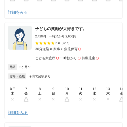
詳細をみる
子どもの笑顔が大好きです。
2,420円 一時預かり 2,600円
5.0
（337）
30分送迎
家事
病児保育
こども家庭庁
一時預かり
待機児童
月齢
6ヶ月〜
資格・経験
子育て経験あり
今日
7
8
9
10
11
12
13
14
木
金
土
日
月
火
水
木
金
詳細をみる