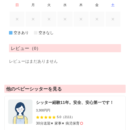
日
月
火
水
木
金
土
空きあり
空きなし
レビュー（0）
レビューはまだありません
他のベビーシッターを見る
シッター経験11年。安全、安心第一です！
3,300円円
5.0
（2111）
30分送迎
家事
病児保育