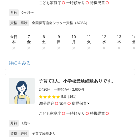
こども家庭庁
一時預かり
待機児童
月齢
0ヶ月〜
資格・経験
全国保育協会シッター資格（ACSA）
今日
7
8
9
10
11
12
13
14
木
金
土
日
月
火
水
木
金
詳細をみる
子育て3人、小学校受験経験ありです。
2,420円 一時預かり 2,600円
5.0
（161）
30分送迎
家事
病児保育
こども家庭庁
一時預かり
待機児童
月齢
1歳〜
資格・経験
子育て経験あり