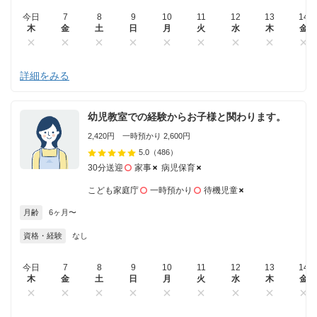
今日
7
8
9
10
11
12
13
14
木
金
土
日
月
火
水
木
金
詳細をみる
幼児教室での経験からお子様と関わります。
2,420円 一時預かり 2,600円
5.0
（486）
30分送迎
家事
病児保育
こども家庭庁
一時預かり
待機児童
月齢
6ヶ月〜
資格・経験
なし
今日
7
8
9
10
11
12
13
14
木
金
土
日
月
火
水
木
金