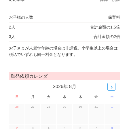
お子様の人数
保育料
2人
合計金額の1.5倍
3人
合計金額の2倍
お子さまが未就学年齢の場合は非課税、小学生以上の場合は
税込でいずれも同一料金となります。
単発依頼カレンダー
2026年 8月
日
月
火
水
木
金
土
26
27
28
29
30
31
1
2
3
4
5
6
7
8