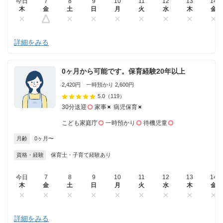
今日
7
8
9
10
11
12
13
14
木
金
土
日
月
火
水
木
金
詳細をみる
0ヶ月から可能です。保育経験20年以上
2,420円 一時預かり 2,600円
5.0
（119）
30分送迎
家事
病児保育
こども家庭庁
一時預かり
待機児童
月齢
0ヶ月〜
資格・経験
保育士・子育て経験あり
今日
7
8
9
10
11
12
13
14
木
金
土
日
月
火
水
木
金
詳細をみる