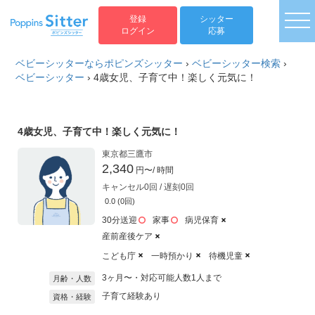
togg
登録
シッター
ログイン
応募
ベビーシッターならポピンズシッター
›
ベビーシッター検索
›
ベビーシッター
›
4歳女児、子育て中！楽しく元気に！
4歳女児、子育て中！楽しく元気に！
東京都三鷹市
2,340
円〜
/ 時間
キャンセル0回 / 遅刻0回
0.0 (0回)
30分送迎
家事
病児保育
産前産後ケア
こども庁
一時預かり
待機児童
3ヶ月〜・対応可能人数1人まで
月齢・人数
子育て経験あり
資格・経験