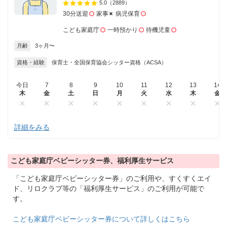
5.0
（2889）
30分送迎
家事
病児保育
こども家庭庁
一時預かり
待機児童
月齢
3ヶ月〜
資格・経験
保育士・全国保育協会シッター資格（ACSA）
今日
7
8
9
10
11
12
13
14
木
金
土
日
月
火
水
木
金
詳細をみる
こども家庭庁ベビーシッター券、福利厚生サービス
「こども家庭庁ベビーシッター券」のご利用や、すくすくエイ
ド、リロクラブ等の「福利厚生サービス」のご利用が可能で
す。
こども家庭庁ベビーシッター券について詳しくはこちら