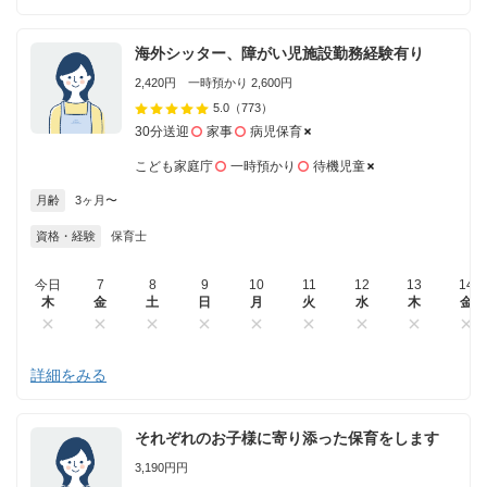
海外シッター、障がい児施設勤務経験有り
2,420円 一時預かり 2,600円
5.0
（773）
30分送迎
家事
病児保育
こども家庭庁
一時預かり
待機児童
月齢
3ヶ月〜
資格・経験
保育士
今日
7
8
9
10
11
12
13
14
木
金
土
日
月
火
水
木
金
詳細をみる
それぞれのお子様に寄り添った保育をします
3,190円円