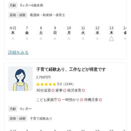
月齢
0ヶ月〜6歳未満
資格・経験
看護師・助産師・保育士
今日
7
8
9
10
11
12
13
14
木
金
土
日
月
火
水
木
金
詳細をみる
子育て経験あり、工作などが得意です
2,750円円
5.0
（1144）
30分送迎
家事
病児保育
こども家庭庁
一時預かり
待機児童
月齢
0ヶ月〜
資格・経験
子育て経験あり