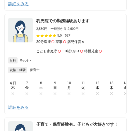
詳細をみる
乳児院での勤務経験あります
2,530円 一時預かり 2,600円
5.0
（527）
30分送迎
家事
病児保育
こども家庭庁
一時預かり
待機児童
月齢
0ヶ月〜
資格・経験
保育士
今日
7
8
9
10
11
12
13
14
木
金
土
日
月
火
水
木
金
詳細をみる
子育て・保育経験有。子どもが大好きです！