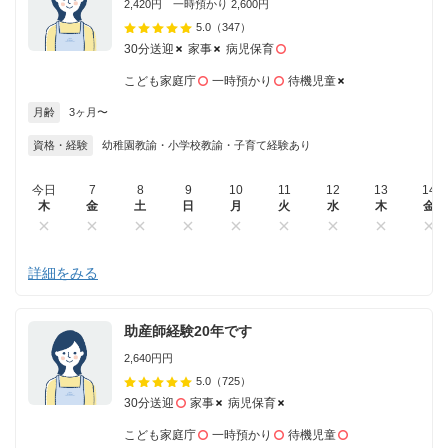
2,420円 一時預かり 2,600円
5.0
（347）
30分送迎
家事
病児保育
こども家庭庁
一時預かり
待機児童
月齢
3ヶ月〜
資格・経験
幼稚園教諭・小学校教諭・子育て経験あり
今日
7
8
9
10
11
12
13
14
木
金
土
日
月
火
水
木
金
詳細をみる
助産師経験20年です
2,640円円
5.0
（725）
30分送迎
家事
病児保育
こども家庭庁
一時預かり
待機児童