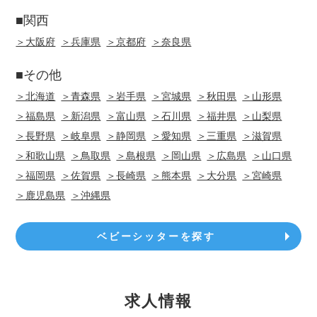
■関西
＞大阪府
＞兵庫県
＞京都府
＞奈良県
■その他
＞北海道
＞青森県
＞岩手県
＞宮城県
＞秋田県
＞山形県
＞福島県
＞新潟県
＞富山県
＞石川県
＞福井県
＞山梨県
＞長野県
＞岐阜県
＞静岡県
＞愛知県
＞三重県
＞滋賀県
＞和歌山県
＞鳥取県
＞島根県
＞岡山県
＞広島県
＞山口県
＞福岡県
＞佐賀県
＞長崎県
＞熊本県
＞大分県
＞宮崎県
＞鹿児島県
＞沖縄県
ベビーシッターを探す
求人情報