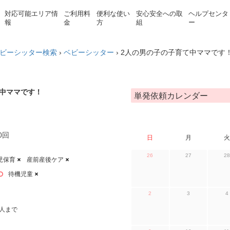
対応可能エリア情
ご利用料
便利な使い
安心安全への取
ヘルプセンタ
報
金
方
組
ー
ビーシッター検索
›
ベビーシッター
›
2人の男の子の子育て中ママです
て中ママです！
単発依頼カレンダー
0回
日
月
火
26
27
28
児保育
産前産後ケア
待機児童
2
3
4
人まで