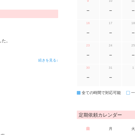
9
10
11
ー
ー
ー
16
17
18
ー
ー
ー
した。
23
24
25
ー
ー
ー
続きを見る↓
30
31
1
ー
ー
全ての時間で対応可能
一
定期依頼カレンダー
日
月
火