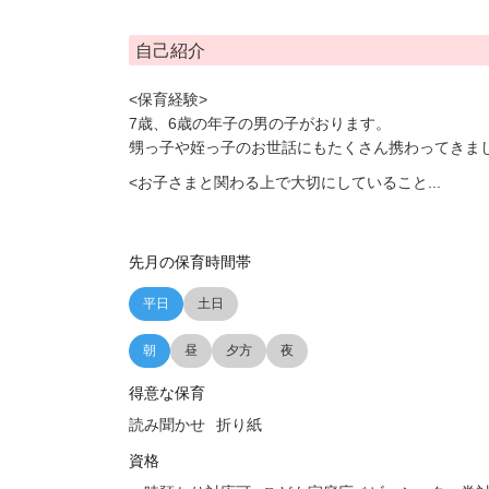
自己紹介
<保育経験>
7歳、6歳の年子の男の子がおります。
甥っ子や姪っ子のお世話にもたくさん携わってきま
<お子さまと関わる上で大切にしていること
...
先月の保育時間帯
平日
土日
朝
昼
夕方
夜
得意な保育
読み聞かせ
折り紙
資格