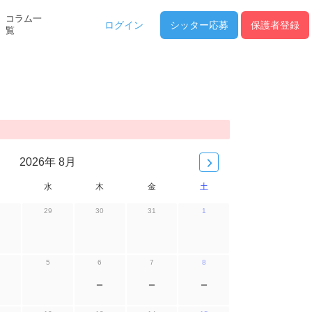
コラム一
ログイン
シッター
応募
保護者登録
覧
！
2026年 8月
水
木
金
土
29
30
31
1
5
6
7
8
ー
ー
ー