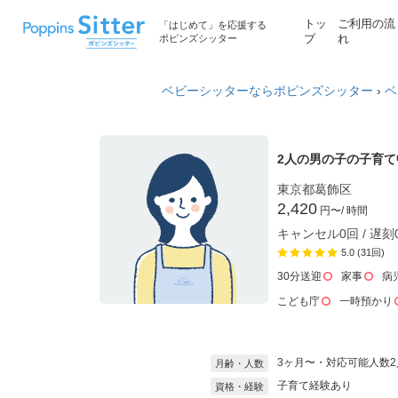
トッ
ご利用の流
「はじめて」を応援する
ポピンズシッター
プ
れ
ベビーシッターならポピンズシッター
›
ベ
2人の男の子の子育
東京都葛飾区
2,420
円〜
/ 時間
キャンセル0回 / 遅刻
5.0 (31回)
30分送迎
家事
病
こども庁
一時預かり
3ヶ月〜・対応可能人数2
月齢・人数
子育て経験あり
資格・経験