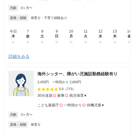
月齢
0ヶ月〜
資格・経験
保育士・子育て経験あり
今日
7
8
9
10
11
12
13
14
木
金
土
日
月
火
水
木
金
詳細をみる
海外シッター、障がい児施設勤務経験有り
2,420円 一時預かり 2,600円
5.0
（773）
30分送迎
家事
病児保育
こども家庭庁
一時預かり
待機児童
月齢
3ヶ月〜
資格・経験
保育士