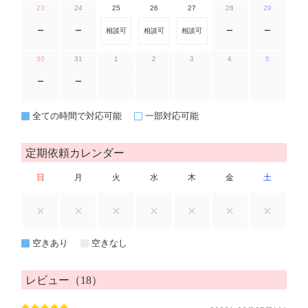
23
24
25
26
27
28
29
ー
ー
相談可
相談可
相談可
ー
ー
30
31
1
2
3
4
5
ー
ー
全ての時間で対応可能
一部対応可能
定期依頼カレンダー
日
月
火
水
木
金
土
空きあり
空きなし
レビュー（18）