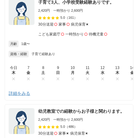
子育て3人、小学校受験経験ありです。
2,420円 一時預かり 2,600円
5.0
（161）
30分送迎
家事
病児保育
こども家庭庁
一時預かり
待機児童
月齢
1歳〜
資格・経験
子育て経験あり
今日
7
8
9
10
11
12
13
14
木
金
土
日
月
火
水
木
金
詳細をみる
幼児教室での経験からお子様と関わります。
2,420円 一時預かり 2,600円
5.0
（486）
30分送迎
家事
病児保育