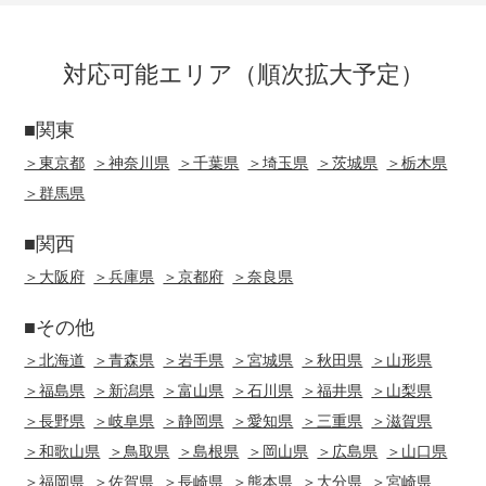
対応可能エリア（順次拡大予定）
■関東
＞東京都
＞神奈川県
＞千葉県
＞埼玉県
＞茨城県
＞栃木県
＞群馬県
■関西
＞大阪府
＞兵庫県
＞京都府
＞奈良県
■その他
＞北海道
＞青森県
＞岩手県
＞宮城県
＞秋田県
＞山形県
＞福島県
＞新潟県
＞富山県
＞石川県
＞福井県
＞山梨県
＞長野県
＞岐阜県
＞静岡県
＞愛知県
＞三重県
＞滋賀県
＞和歌山県
＞鳥取県
＞島根県
＞岡山県
＞広島県
＞山口県
＞福岡県
＞佐賀県
＞長崎県
＞熊本県
＞大分県
＞宮崎県