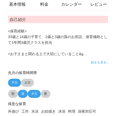
基本情報
料金
カレンダー
レビュー
自己紹介
<保育経験>
33歳と14歳の子育て、2歳と3歳の孫のお世話、保育補助とし
て1年間3歳児クラスを担当
<お子さまと関わる上で大切にしていること&g
...
続きを見る↓
先月の保育時間帯
平日
土日
朝
昼
夕方
夜
得意な保育
外遊び
工作
水泳
お絵描き
沐浴
料理
深夜対応可