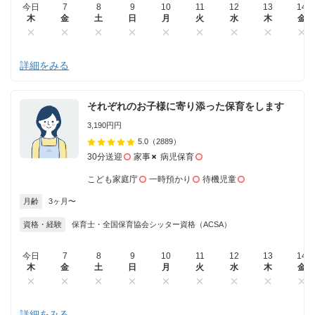
今日
7
8
9
10
11
12
13
14
木
金
土
日
月
火
水
木
金
詳細をみる
それぞれのお子様に寄り添った保育をします
3,190円円
5.0
（2889）
30分送迎
家事
病児保育
こども家庭庁
一時預かり
待機児童
月齢
3ヶ月〜
資格・経験
保育士・全国保育協会シッター資格（ACSA）
今日
7
8
9
10
11
12
13
14
木
金
土
日
月
火
水
木
金
詳細をみる