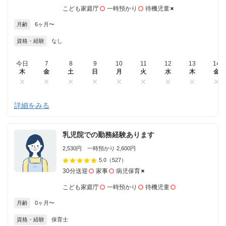
こども家庭庁
一時預かり
待機児童
月齢
6ヶ月〜
資格・経験
なし
今日
7
8
9
10
11
12
13
14
木
金
土
日
月
火
水
木
金
詳細をみる
乳児院での勤務経験あります
2,530円 一時預かり 2,600円
5.0
（527）
30分送迎
家事
病児保育
こども家庭庁
一時預かり
待機児童
月齢
0ヶ月〜
資格・経験
保育士