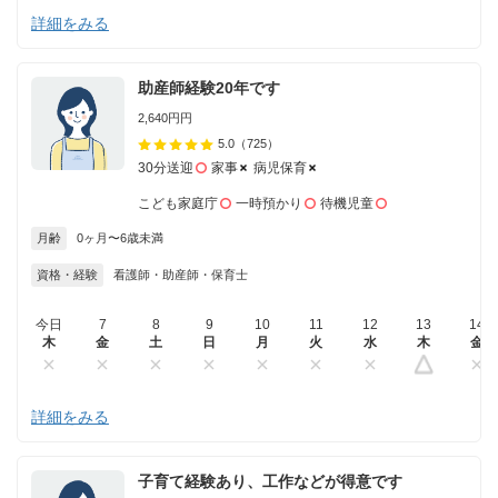
詳細をみる
助産師経験20年です
2,640円円
5.0
（725）
30分送迎
家事
病児保育
こども家庭庁
一時預かり
待機児童
月齢
0ヶ月〜6歳未満
資格・経験
看護師・助産師・保育士
今日
7
8
9
10
11
12
13
14
木
金
土
日
月
火
水
木
金
詳細をみる
子育て経験あり、工作などが得意です