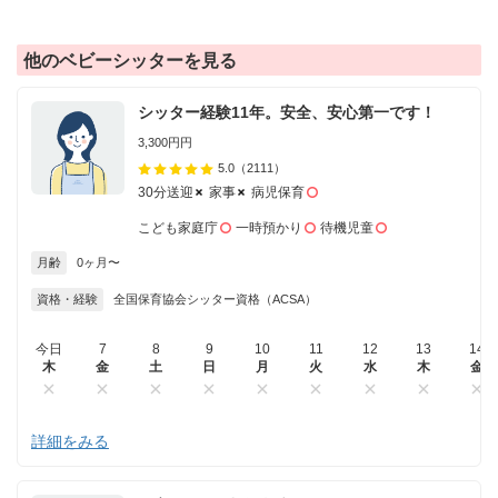
他のベビーシッターを見る
シッター経験11年。安全、安心第一です！
3,300円円
5.0
（2111）
30分送迎
家事
病児保育
こども家庭庁
一時預かり
待機児童
月齢
0ヶ月〜
資格・経験
全国保育協会シッター資格（ACSA）
今日
7
8
9
10
11
12
13
14
木
金
土
日
月
火
水
木
金
詳細をみる