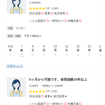
2,750円円
5.0
（1144）
30分送迎
家事
病児保育
こども家庭庁
一時預かり
待機児童
月齢
0ヶ月〜
資格・経験
子育て経験あり
今日
7
8
9
10
11
12
13
14
木
金
土
日
月
火
水
木
金
詳細をみる
0ヶ月から可能です。保育経験20年以上
2,420円 一時預かり 2,600円
5.0
（119）
30分送迎
家事
病児保育
こども家庭庁
一時預かり
待機児童