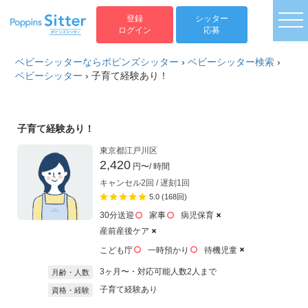
togg
登録
シッター
ログイン
応募
ベビーシッターならポピンズシッター
›
ベビーシッター検索
›
ベビーシッター
›
子育て経験あり！
子育て経験あり！
東京都江戸川区
2,420
円〜
/ 時間
キャンセル2回 / 遅刻1回
5.0 (168回)
30分送迎
家事
病児保育
産前産後ケア
こども庁
一時預かり
待機児童
3ヶ月〜・対応可能人数2人まで
月齢・人数
子育て経験あり
資格・経験