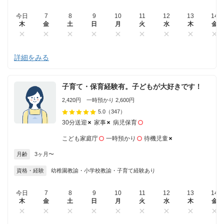
今日
7
8
9
10
11
12
13
14
木
金
土
日
月
火
水
木
金
詳細をみる
子育て・保育経験有。子どもが大好きです！
2,420円 一時預かり 2,600円
5.0
（347）
30分送迎
家事
病児保育
こども家庭庁
一時預かり
待機児童
月齢
3ヶ月〜
資格・経験
幼稚園教諭・小学校教諭・子育て経験あり
今日
7
8
9
10
11
12
13
14
木
金
土
日
月
火
水
木
金