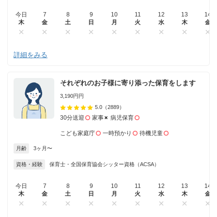
今日
7
8
9
10
11
12
13
14
木
金
土
日
月
火
水
木
金
詳細をみる
それぞれのお子様に寄り添った保育をします
3,190円円
5.0
（2889）
30分送迎
家事
病児保育
こども家庭庁
一時預かり
待機児童
月齢
3ヶ月〜
資格・経験
保育士・全国保育協会シッター資格（ACSA）
今日
7
8
9
10
11
12
13
14
木
金
土
日
月
火
水
木
金