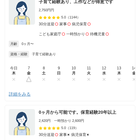
子育て経験あり、工作などが得意です
2,750円円
5.0
（1144）
30分送迎
家事
病児保育
こども家庭庁
一時預かり
待機児童
月齢
0ヶ月〜
資格・経験
子育て経験あり
今日
7
8
9
10
11
12
13
14
木
金
土
日
月
火
水
木
金
詳細をみる
0ヶ月から可能です。保育経験20年以上
2,420円 一時預かり 2,600円
5.0
（119）
30分送迎
家事
病児保育