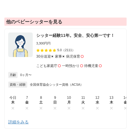
他のベビーシッターを見る
シッター経験11年。安全、安心第一です！
3,300円円
5.0
（2111）
30分送迎
家事
病児保育
こども家庭庁
一時預かり
待機児童
月齢
0ヶ月〜
資格・経験
全国保育協会シッター資格（ACSA）
今日
7
8
9
10
11
12
13
14
木
金
土
日
月
火
水
木
金
詳細をみる