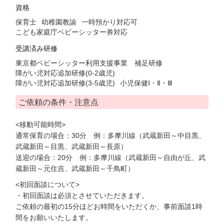
資格
保育士
幼稚園教諭
一時預かり対応可
こども家庭庁ベビーシッター券対応
受講済み研修
東京都ベビーシッター利用支援事業 補足研修
障がい児対応追加研修(0-2歳児)
障がい児対応追加研修(3-5歳児)
小児保健Ⅰ・Ⅱ・Ⅲ
ご依頼の条件・注意点
<移動可能時間>
通常保育の場合：30分 例：多摩川線（武蔵新田～中目黒、
武蔵新田～目黒、武蔵新田～長原）
送迎の場合：20分 例：多摩川線（武蔵新田～自由が丘、武
蔵新田～元住吉、武蔵新田～千鳥町）
<初回面談について>
・初回面談は必須とさせていただきます。
ご依頼の最初の15分ほどお時間をいただくか、事前面談1時
間をお願いいたします。