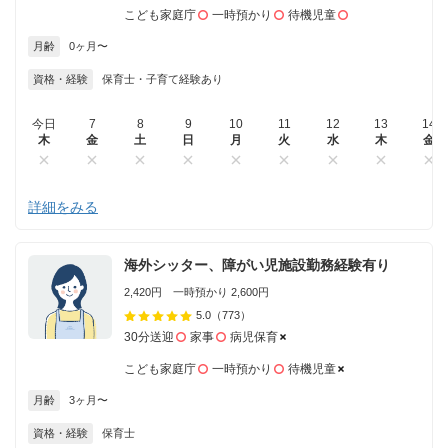
こども家庭庁
一時預かり
待機児童
月齢
0ヶ月〜
資格・経験
保育士・子育て経験あり
今日
7
8
9
10
11
12
13
14
木
金
土
日
月
火
水
木
金
詳細をみる
海外シッター、障がい児施設勤務経験有り
2,420円 一時預かり 2,600円
5.0
（773）
30分送迎
家事
病児保育
こども家庭庁
一時預かり
待機児童
月齢
3ヶ月〜
資格・経験
保育士