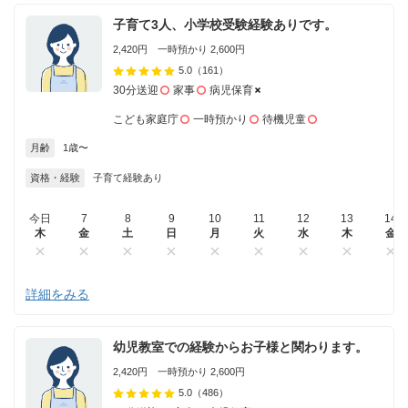
子育て3人、小学校受験経験ありです。
2,420円 一時預かり 2,600円
5.0
（161）
30分送迎
家事
病児保育
こども家庭庁
一時預かり
待機児童
月齢
1歳〜
資格・経験
子育て経験あり
今日
7
8
9
10
11
12
13
14
木
金
土
日
月
火
水
木
金
詳細をみる
幼児教室での経験からお子様と関わります。
2,420円 一時預かり 2,600円
5.0
（486）