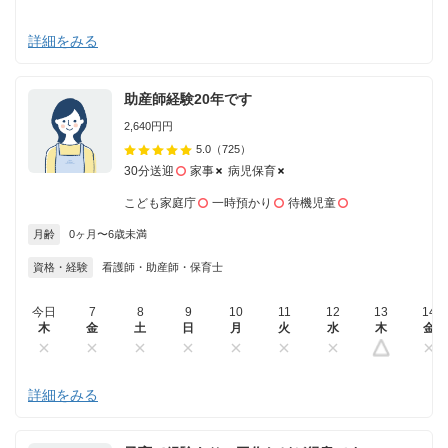
詳細をみる
助産師経験20年です
2,640円円
5.0
（725）
30分送迎
家事
病児保育
こども家庭庁
一時預かり
待機児童
月齢
0ヶ月〜6歳未満
資格・経験
看護師・助産師・保育士
今日
7
8
9
10
11
12
13
14
木
金
土
日
月
火
水
木
金
詳細をみる