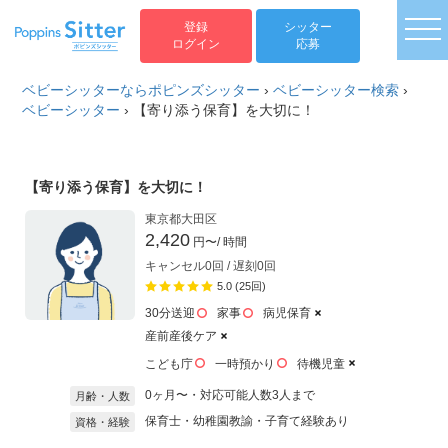
togg
登録
シッター
ログイン
応募
ベビーシッターならポピンズシッター
›
ベビーシッター検索
›
ベビーシッター
›
【寄り添う保育】を大切に！
【寄り添う保育】を大切に！
東京都大田区
2,420
円〜
/ 時間
キャンセル0回 / 遅刻0回
5.0 (25回)
30分送迎
家事
病児保育
産前産後ケア
こども庁
一時預かり
待機児童
0ヶ月〜・対応可能人数3人まで
月齢・人数
保育士・幼稚園教諭・子育て経験あり
資格・経験