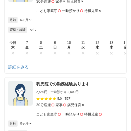
30分送迎
家事
病児保育
こども家庭庁
一時預かり
待機児童
月齢
6ヶ月〜
資格・経験
なし
今日
7
8
9
10
11
12
13
14
木
金
土
日
月
火
水
木
金
詳細をみる
乳児院での勤務経験あります
2,530円 一時預かり 2,600円
5.0
（527）
30分送迎
家事
病児保育
こども家庭庁
一時預かり
待機児童
月齢
0ヶ月〜