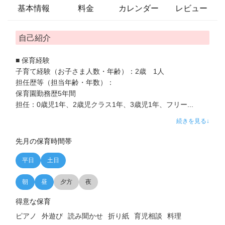
基本情報
料金
カレンダー
レビュー
自己紹介
■ 保育経験
子育て経験（お子さま人数・年齢）：2歳 1人
担任歴等（担当年齢・年数）：
保育園勤務歴5年間
担任：0歳児1年、2歳児クラス1年、3歳児1年、フリー
...
続きを見る↓
先月の保育時間帯
平日
土日
朝
昼
夕方
夜
得意な保育
ピアノ
外遊び
読み聞かせ
折り紙
育児相談
料理