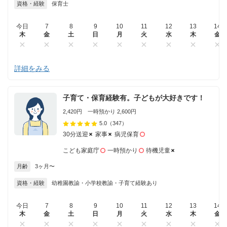
資格・経験
保育士
今日
7
8
9
10
11
12
13
14
木
金
土
日
月
火
水
木
金
詳細をみる
子育て・保育経験有。子どもが大好きです！
2,420円 一時預かり 2,600円
5.0
（347）
30分送迎
家事
病児保育
こども家庭庁
一時預かり
待機児童
月齢
3ヶ月〜
資格・経験
幼稚園教諭・小学校教諭・子育て経験あり
今日
7
8
9
10
11
12
13
14
木
金
土
日
月
火
水
木
金