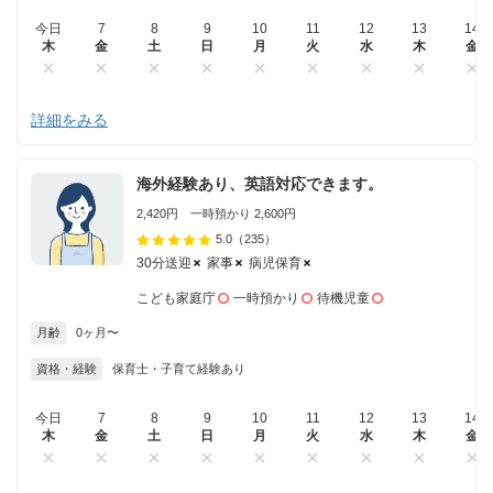
今日
7
8
9
10
11
12
13
14
木
金
土
日
月
火
水
木
金
詳細をみる
海外経験あり、英語対応できます。
2,420円 一時預かり 2,600円
5.0
（235）
30分送迎
家事
病児保育
こども家庭庁
一時預かり
待機児童
月齢
0ヶ月〜
資格・経験
保育士・子育て経験あり
今日
7
8
9
10
11
12
13
14
木
金
土
日
月
火
水
木
金