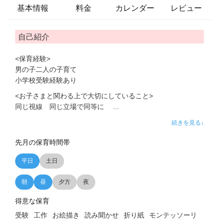
基本情報
料金
カレンダー
レビュー
自己紹介
<保育経験>
男の子二人の子育て
小学校受験経験あり
<お子さまと関わる上で大切にしていること>
同じ視線 同じ立場で同等に
...
続きを見る↓
先月の保育時間帯
平日
土日
朝
昼
夕方
夜
得意な保育
受験
工作
お絵描き
読み聞かせ
折り紙
モンテッソーリ