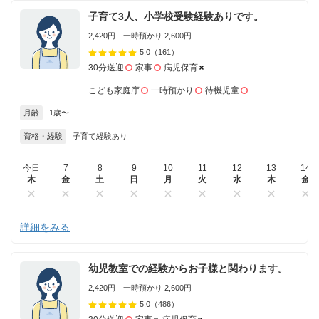
子育て3人、小学校受験経験ありです。
2,420円 一時預かり 2,600円
5.0
（161）
30分送迎
家事
病児保育
こども家庭庁
一時預かり
待機児童
月齢
1歳〜
資格・経験
子育て経験あり
今日
7
8
9
10
11
12
13
14
木
金
土
日
月
火
水
木
金
詳細をみる
幼児教室での経験からお子様と関わります。
2,420円 一時預かり 2,600円
5.0
（486）