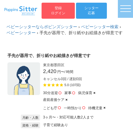
togg
登録
シッター
ログイン
応募
ベビーシッターならポピンズシッター
›
ベビーシッター検索
›
ベビーシッター
›
手先が器用で、折り紙やお絵描きが得意です
手先が器用で、折り紙やお絵描きが得意です
東京都墨田区
2,420
円〜
/ 時間
キャンセル0回 / 遅刻0回
5.0 (107回)
30分送迎
家事
病児保育
産前産後ケア
こども庁
一時預かり
待機児童
3ヶ月〜・対応可能人数2人まで
月齢・人数
子育て経験あり
資格・経験