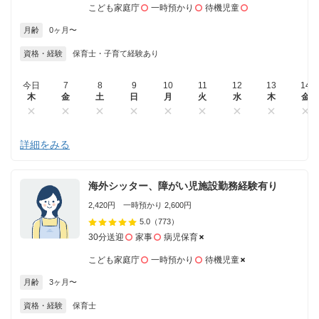
こども家庭庁
一時預かり
待機児童
月齢
0ヶ月〜
資格・経験
保育士・子育て経験あり
今日
7
8
9
10
11
12
13
14
木
金
土
日
月
火
水
木
金
詳細をみる
海外シッター、障がい児施設勤務経験有り
2,420円 一時預かり 2,600円
5.0
（773）
30分送迎
家事
病児保育
こども家庭庁
一時預かり
待機児童
月齢
3ヶ月〜
資格・経験
保育士