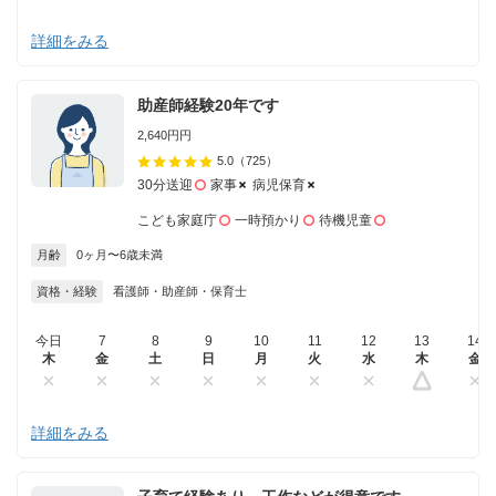
詳細をみる
助産師経験20年です
2,640円円
5.0
（725）
30分送迎
家事
病児保育
こども家庭庁
一時預かり
待機児童
月齢
0ヶ月〜6歳未満
資格・経験
看護師・助産師・保育士
今日
7
8
9
10
11
12
13
14
木
金
土
日
月
火
水
木
金
詳細をみる