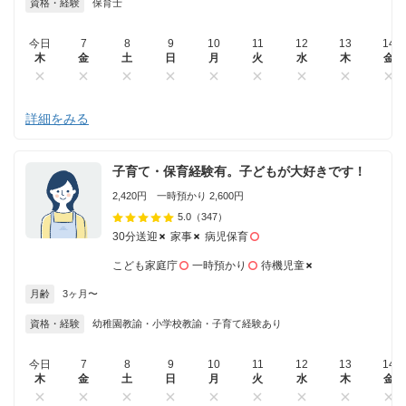
資格・経験
保育士
今日
7
8
9
10
11
12
13
14
木
金
土
日
月
火
水
木
金
詳細をみる
子育て・保育経験有。子どもが大好きです！
2,420円 一時預かり 2,600円
5.0
（347）
30分送迎
家事
病児保育
こども家庭庁
一時預かり
待機児童
月齢
3ヶ月〜
資格・経験
幼稚園教諭・小学校教諭・子育て経験あり
今日
7
8
9
10
11
12
13
14
木
金
土
日
月
火
水
木
金