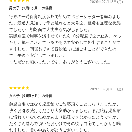
2026年07月13日(月)
男の子（1歳1ヶ月）の保育
行政の一時保育制度以外で初めてベビーシッターを頼みまし
た。最近人見知りで母と離れると大号泣。祖母も無理な状態
でしたが、初対面で大丈夫な気がしました。
実際別室で用事を済ませていたら10分程度で泣き止み、ぺっ
たりと抱っこされているのを見て安心して外出することがで
きました。朝寝もできて普段通りに過ごすことができたの
で、午後も安定していました。
またぜひお願いしたいです。ありがとうございました。
2026年07月10日(金)
女の子（0歳5ヶ月）の保育
急遽自宅ではなく児童館でご対応頂くことになりましたが、
快くお引き受けくださり大変助かりました。まだ娘は児童館
に慣れていないためかあまり熟睡できなかったようですが、
たくさん遊んで頂いたおかげでその後は自宅でしっかりと眠
れました。暑い中ありがとうございました。