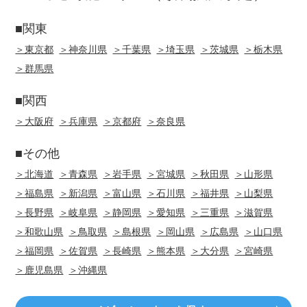
■関東
＞東京都
＞神奈川県
＞千葉県
＞埼玉県
＞茨城県
＞栃木県
＞群馬県
■関西
＞大阪府
＞兵庫県
＞京都府
＞奈良県
■その他
＞北海道
＞青森県
＞岩手県
＞宮城県
＞秋田県
＞山形県
＞福島県
＞新潟県
＞富山県
＞石川県
＞福井県
＞山梨県
＞長野県
＞岐阜県
＞静岡県
＞愛知県
＞三重県
＞滋賀県
＞和歌山県
＞鳥取県
＞島根県
＞岡山県
＞広島県
＞山口県
＞福岡県
＞佐賀県
＞長崎県
＞熊本県
＞大分県
＞宮崎県
＞鹿児島県
＞沖縄県