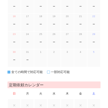
ー
ー
ー
ー
ー
ー
ー
16
17
18
19
20
21
22
ー
ー
ー
ー
ー
ー
ー
23
24
25
26
27
28
29
ー
ー
ー
ー
ー
ー
ー
30
31
1
2
3
4
5
ー
ー
全ての時間で対応可能
一部対応可能
定期依頼カレンダー
日
月
火
水
木
金
土