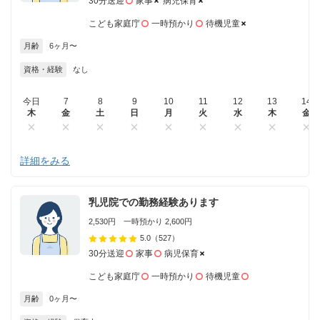
30分送迎
家事
病児保育
こども家庭庁
一時預かり
待機児童
月齢
6ヶ月〜
資格・経験
なし
今日
7
8
9
10
11
12
13
14
木
金
土
日
月
火
水
木
金
詳細をみる
乳児院での勤務経験あります
2,530円 一時預かり 2,600円
5.0
（527）
30分送迎
家事
病児保育
こども家庭庁
一時預かり
待機児童
月齢
0ヶ月〜