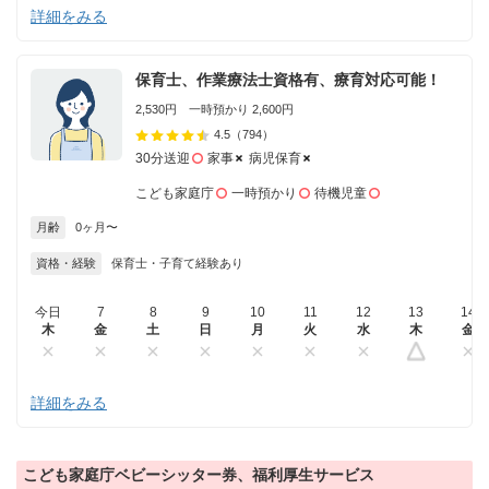
詳細をみる
保育士、作業療法士資格有、療育対応可能！
2,530円 一時預かり 2,600円
4.5
（794）
30分送迎
家事
病児保育
こども家庭庁
一時預かり
待機児童
月齢
0ヶ月〜
資格・経験
保育士・子育て経験あり
今日
7
8
9
10
11
12
13
14
木
金
土
日
月
火
水
木
金
詳細をみる
こども家庭庁ベビーシッター券、福利厚生サービス