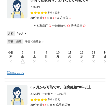
子育て経験あり、工作などが得意です
2,750円円
5.0
（1144）
30分送迎
家事
病児保育
こども家庭庁
一時預かり
待機児童
月齢
0ヶ月〜
資格・経験
子育て経験あり
今日
7
8
9
10
11
12
13
14
木
金
土
日
月
火
水
木
金
詳細をみる
0ヶ月から可能です。保育経験20年以上
2,420円 一時預かり 2,600円
5.0
（119）
30分送迎
家事
病児保育