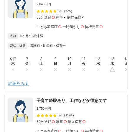
2,640円円
5.0
（725）
30分送迎
家事
病児保育
こども家庭庁
一時預かり
待機児童
月齢
0ヶ月〜6歳未満
資格・経験
看護師・助産師・保育士
今日
7
8
9
10
11
12
13
14
木
金
土
日
月
火
水
木
金
詳細をみる
子育て経験あり、工作などが得意です
2,750円円
5.0
（1144）
30分送迎
家事
病児保育
こども家庭庁
一時預かり
待機児童