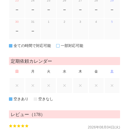
23
24
25
26
27
28
29
ー
ー
ー
ー
ー
ー
ー
30
31
1
2
3
4
5
ー
ー
全ての時間で対応可能
一部対応可能
定期依頼カレンダー
日
月
火
水
木
金
土
空きあり
空きなし
レビュー（178）
2026年08月04日(火)