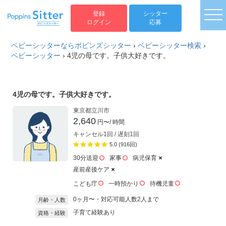
togg
登録
シッター
ログイン
応募
ベビーシッターならポピンズシッター
›
ベビーシッター検索
›
ベビーシッター
›
4児の母です。子供大好きです。
4児の母です。子供大好きです。
東京都立川市
2,640
円〜
/ 時間
キャンセル1回 / 遅刻1回
5.0 (916回)
30分送迎
家事
病児保育
産前産後ケア
こども庁
一時預かり
待機児童
0ヶ月〜・対応可能人数2人まで
月齢・人数
子育て経験あり
資格・経験