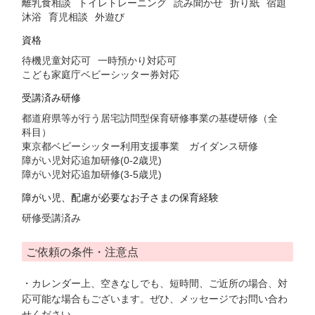
離乳食相談
トイレトレーニング
読み聞かせ
折り紙
宿題
沐浴
育児相談
外遊び
資格
待機児童対応可
一時預かり対応可
こども家庭庁ベビーシッター券対応
受講済み研修
都道府県等が行う居宅訪問型保育研修事業の基礎研修（全
科目）
東京都ベビーシッター利用支援事業 ガイダンス研修
障がい児対応追加研修(0-2歳児)
障がい児対応追加研修(3-5歳児)
障がい児、配慮が必要なお子さまの保育経験
研修受講済み
ご依頼の条件・注意点
・カレンダー上、空きなしでも、短時間、ご近所の場合、対
応可能な場合もございます。ぜひ、メッセージでお問い合わ
せください。