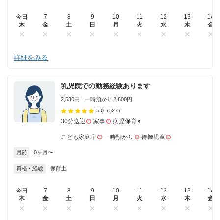
今日
7
8
9
10
11
12
13
14
木
金
土
日
月
火
水
木
金
詳細をみる
乳児院での勤務経験あります
2,530円 一時預かり 2,600円
5.0
（527）
30分送迎
家事
病児保育
こども家庭庁
一時預かり
待機児童
月齢
0ヶ月〜
資格・経験
保育士
今日
7
8
9
10
11
12
13
14
木
金
土
日
月
火
水
木
金