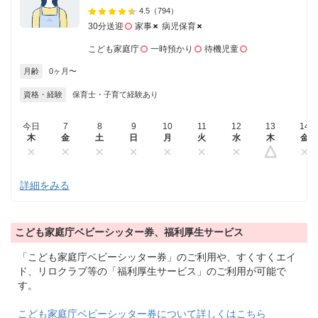
4.5
（794）
30分送迎
家事
病児保育
こども家庭庁
一時預かり
待機児童
月齢
0ヶ月〜
資格・経験
保育士・子育て経験あり
今日
7
8
9
10
11
12
13
14
木
金
土
日
月
火
水
木
金
詳細をみる
こども家庭庁ベビーシッター券、福利厚生サービス
「こども家庭庁ベビーシッター券」のご利用や、すくすくエイ
ド、リロクラブ等の「福利厚生サービス」のご利用が可能で
す。
こども家庭庁ベビーシッター券について詳しくはこちら