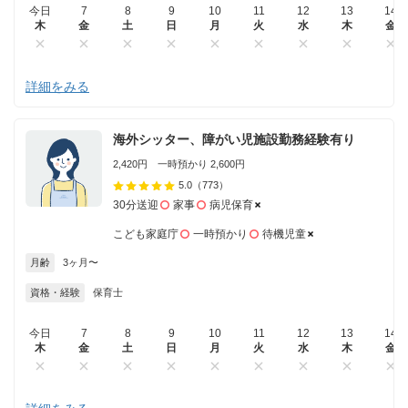
今日
7
8
9
10
11
12
13
14
木
金
土
日
月
火
水
木
金
詳細をみる
海外シッター、障がい児施設勤務経験有り
2,420円 一時預かり 2,600円
5.0
（773）
30分送迎
家事
病児保育
こども家庭庁
一時預かり
待機児童
月齢
3ヶ月〜
資格・経験
保育士
今日
7
8
9
10
11
12
13
14
木
金
土
日
月
火
水
木
金