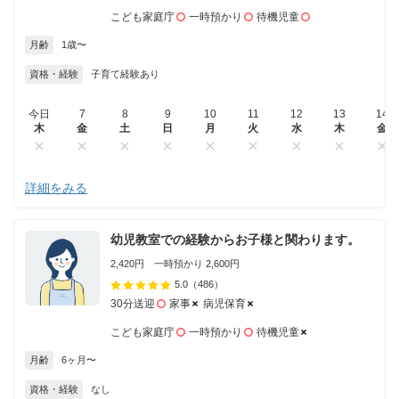
こども家庭庁
一時預かり
待機児童
月齢
1歳〜
資格・経験
子育て経験あり
今日
7
8
9
10
11
12
13
14
木
金
土
日
月
火
水
木
金
詳細をみる
幼児教室での経験からお子様と関わります。
2,420円 一時預かり 2,600円
5.0
（486）
30分送迎
家事
病児保育
こども家庭庁
一時預かり
待機児童
月齢
6ヶ月〜
資格・経験
なし