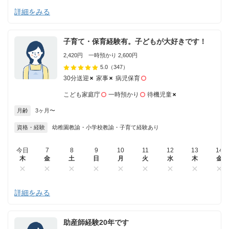
詳細をみる
子育て・保育経験有。子どもが大好きです！
2,420円 一時預かり 2,600円
5.0
（347）
30分送迎
家事
病児保育
こども家庭庁
一時預かり
待機児童
月齢
3ヶ月〜
資格・経験
幼稚園教諭・小学校教諭・子育て経験あり
今日
7
8
9
10
11
12
13
14
木
金
土
日
月
火
水
木
金
詳細をみる
助産師経験20年です