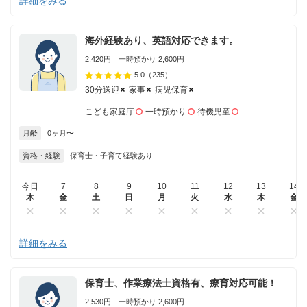
詳細をみる
海外経験あり、英語対応できます。
2,420円 一時預かり 2,600円
5.0
（235）
30分送迎
家事
病児保育
こども家庭庁
一時預かり
待機児童
月齢
0ヶ月〜
資格・経験
保育士・子育て経験あり
今日
7
8
9
10
11
12
13
14
木
金
土
日
月
火
水
木
金
詳細をみる
保育士、作業療法士資格有、療育対応可能！
2,530円 一時預かり 2,600円