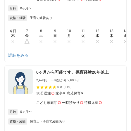
月齢
0ヶ月〜
資格・経験
子育て経験あり
今日
7
8
9
10
11
12
13
14
木
金
土
日
月
火
水
木
金
詳細をみる
0ヶ月から可能です。保育経験20年以上
2,420円 一時預かり 2,600円
5.0
（119）
30分送迎
家事
病児保育
こども家庭庁
一時預かり
待機児童
月齢
0ヶ月〜
資格・経験
保育士・子育て経験あり