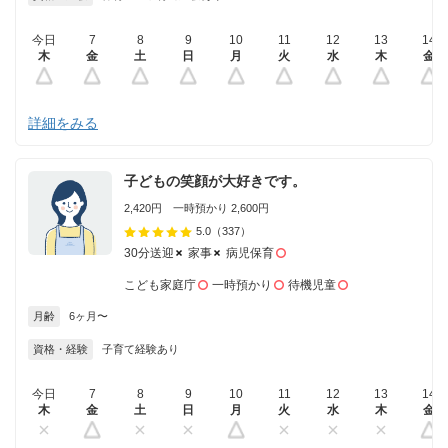
今日
7
8
9
10
11
12
13
14
木
金
土
日
月
火
水
木
金
詳細をみる
子どもの笑顔が大好きです。
2,420円 一時預かり 2,600円
5.0
（337）
30分送迎
家事
病児保育
こども家庭庁
一時預かり
待機児童
月齢
6ヶ月〜
資格・経験
子育て経験あり
今日
7
8
9
10
11
12
13
14
木
金
土
日
月
火
水
木
金