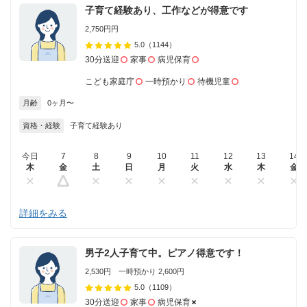
子育て経験あり、工作などが得意です
2,750円円
5.0
（1144）
30分送迎
家事
病児保育
こども家庭庁
一時預かり
待機児童
月齢
0ヶ月〜
資格・経験
子育て経験あり
今日
7
8
9
10
11
12
13
14
木
金
土
日
月
火
水
木
金
詳細をみる
男子2人子育て中。ピアノ得意です！
2,530円 一時預かり 2,600円
5.0
（1109）
30分送迎
家事
病児保育