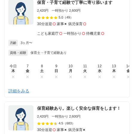
保育・子育て経験で丁寧に寄り添います
2,420円 一時預かり 2,600円
5.0
（49）
30分送迎
家事
病児保育
こども家庭庁
一時預かり
待機児童
月齢
3ヶ月〜
資格・経験
保育士・子育て経験あり
今日
7
8
9
10
11
12
13
14
木
金
土
日
月
火
水
木
金
詳細をみる
保育経験あり。楽しく安全な保育をします！
2,420円 一時預かり 2,600円
4.5
（683）
30分送迎
家事
病児保育