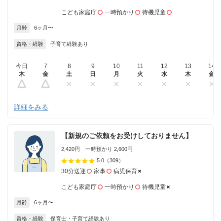
こども家庭庁
一時預かり
待機児童
月齢
6ヶ月〜
資格・経験
子育て経験あり
今日
7
8
9
10
11
12
13
14
木
金
土
日
月
火
水
木
金
詳細をみる
【新規のご依頼をお受けしておりません】
2,420円 一時預かり 2,600円
5.0
（309）
30分送迎
家事
病児保育
こども家庭庁
一時預かり
待機児童
月齢
6ヶ月〜
資格・経験
保育士・子育て経験あり