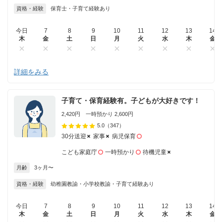
資格・経験
保育士・子育て経験あり
今日
7
8
9
10
11
12
13
14
木
金
土
日
月
火
水
木
金
詳細をみる
子育て・保育経験有。子どもが大好きです！
2,420円 一時預かり 2,600円
5.0
（347）
30分送迎
家事
病児保育
こども家庭庁
一時預かり
待機児童
月齢
3ヶ月〜
資格・経験
幼稚園教諭・小学校教諭・子育て経験あり
今日
7
8
9
10
11
12
13
14
木
金
土
日
月
火
水
木
金