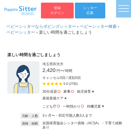
togg
登録
シッター
ログイン
応募
ベビーシッターならポピンズシッター
›
ベビーシッター検索
›
ベビーシッター
›
楽しい時間を過ごしましょう
楽しい時間を過ごしましょう
埼玉県和光市
2,420
円〜
/ 時間
キャンセル0回 / 遅刻0回
5.0 (27回)
30分送迎
家事
病児保育
産前産後ケア
こども庁
一時預かり
待機児童
3ヶ月〜・対応可能人数3人まで
月齢・人数
全国保育協会シッター資格（ACSA）・子育て経験
資格・経験
あり