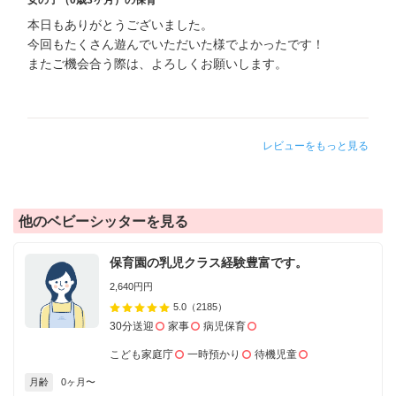
女の子（0歳3ヶ月）の保育
本日もありがとうございました。
今回もたくさん遊んでいただいた様でよかったです！
またご機会合う際は、よろしくお願いします。
レビューをもっと見る
他のベビーシッターを見る
保育園の乳児クラス経験豊富です。
2,640円円
5.0
（2185）
30分送迎
家事
病児保育
こども家庭庁
一時預かり
待機児童
月齢
0ヶ月〜