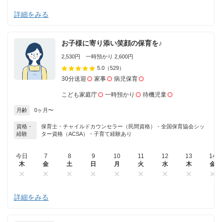
詳細をみる
お子様に寄り添い笑顔の保育を♪
2,530円 一時預かり 2,600円
5.0
（529）
30分送迎
家事
病児保育
こども家庭庁
一時預かり
待機児童
月齢
0ヶ月〜
資格・
保育士・チャイルドカウンセラー（民間資格）・全国保育協会シッ
経験
ター資格（ACSA）・子育て経験あり
今日
7
8
9
10
11
12
13
14
木
金
土
日
月
火
水
木
金
詳細をみる