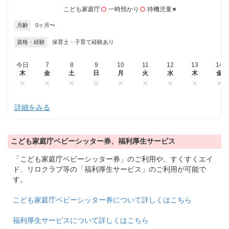
こども家庭庁
一時預かり
待機児童
月齢
0ヶ月〜
資格・経験
保育士・子育て経験あり
今日
7
8
9
10
11
12
13
14
木
金
土
日
月
火
水
木
金
詳細をみる
こども家庭庁ベビーシッター券、福利厚生サービス
「こども家庭庁ベビーシッター券」のご利用や、すくすくエイ
ド、リロクラブ等の「福利厚生サービス」のご利用が可能で
す。
こども家庭庁ベビーシッター券について詳しくはこちら
福利厚生サービスについて詳しくはこちら