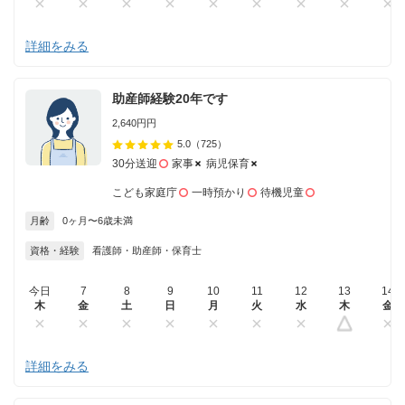
詳細をみる
助産師経験20年です
2,640円円
5.0
（725）
30分送迎
家事
病児保育
こども家庭庁
一時預かり
待機児童
月齢
0ヶ月〜6歳未満
資格・経験
看護師・助産師・保育士
今日
7
8
9
10
11
12
13
14
木
金
土
日
月
火
水
木
金
詳細をみる