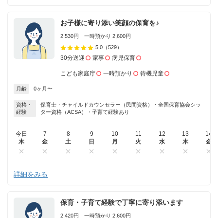
お子様に寄り添い笑顔の保育を♪
2,530円 一時預かり 2,600円
5.0
（529）
30分送迎
家事
病児保育
こども家庭庁
一時預かり
待機児童
月齢
0ヶ月〜
資格・
保育士・チャイルドカウンセラー（民間資格）・全国保育協会シッ
経験
ター資格（ACSA）・子育て経験あり
今日
7
8
9
10
11
12
13
14
木
金
土
日
月
火
水
木
金
詳細をみる
保育・子育て経験で丁寧に寄り添います
2,420円 一時預かり 2,600円