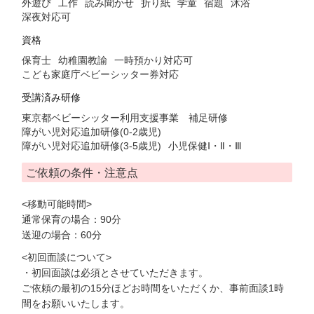
外遊び
工作
読み聞かせ
折り紙
学童
宿題
沐浴
深夜対応可
資格
保育士
幼稚園教諭
一時預かり対応可
こども家庭庁ベビーシッター券対応
受講済み研修
東京都ベビーシッター利用支援事業 補足研修
障がい児対応追加研修(0-2歳児)
障がい児対応追加研修(3-5歳児)
小児保健Ⅰ・Ⅱ・Ⅲ
ご依頼の条件・注意点
<移動可能時間>
通常保育の場合：90分
送迎の場合：60分
<初回面談について>
・初回面談は必須とさせていただきます。
ご依頼の最初の15分ほどお時間をいただくか、事前面談1時
間をお願いいたします。