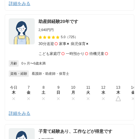
詳細をみる
助産師経験20年です
2,640円円
5.0
（725）
30分送迎
家事
病児保育
こども家庭庁
一時預かり
待機児童
月齢
0ヶ月〜6歳未満
資格・経験
看護師・助産師・保育士
今日
7
8
9
10
11
12
13
14
木
金
土
日
月
火
水
木
金
詳細をみる
子育て経験あり、工作などが得意です