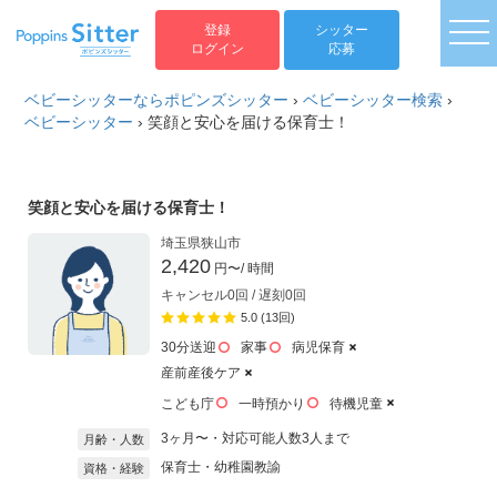
togg
登録
シッター
ログイン
応募
ベビーシッターならポピンズシッター
›
ベビーシッター検索
›
ベビーシッター
›
笑顔と安心を届ける保育士！
笑顔と安心を届ける保育士！
埼玉県狭山市
2,420
円〜
/ 時間
キャンセル0回 / 遅刻0回
5.0 (13回)
30分送迎
家事
病児保育
産前産後ケア
こども庁
一時預かり
待機児童
3ヶ月〜・対応可能人数3人まで
月齢・人数
保育士・幼稚園教諭
資格・経験