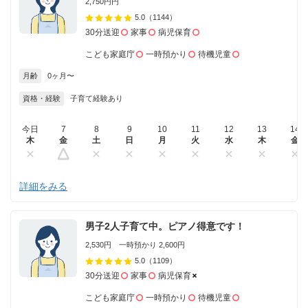
2,750円円
5.0
（1144）
30分送迎
家事
病児保育
こども家庭庁
一時預かり
待機児童
月齢
0ヶ月〜
資格・経験
子育て経験あり
今日
7
8
9
10
11
12
13
14
木
金
土
日
月
火
水
木
金
詳細をみる
男子2人子育て中。ピアノ得意です！
2,530円 一時預かり 2,600円
5.0
（1109）
30分送迎
家事
病児保育
こども家庭庁
一時預かり
待機児童