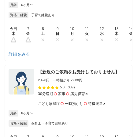
月齢
6ヶ月〜
資格・経験
子育て経験あり
今日
7
8
9
10
11
12
13
14
木
金
土
日
月
火
水
木
金
詳細をみる
【新規のご依頼をお受けしておりません】
2,420円 一時預かり 2,600円
5.0
（309）
30分送迎
家事
病児保育
こども家庭庁
一時預かり
待機児童
月齢
6ヶ月〜
資格・経験
保育士・子育て経験あり