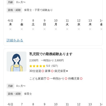
月齢
0ヶ月〜
資格・経験
保育士・子育て経験あり
今日
7
8
9
10
11
12
13
14
木
金
土
日
月
火
水
木
金
詳細をみる
乳児院での勤務経験あります
2,530円 一時預かり 2,600円
5.0
（527）
30分送迎
家事
病児保育
こども家庭庁
一時預かり
待機児童
月齢
0ヶ月〜
資格・経験
保育士
今日
7
8
9
10
11
12
13
14