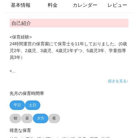
基本情報
料金
カレンダー
レビュー
自己紹介
<保育経験>
24時間運営の保育園にて保育士を11年しておりました。(0歳
児2年、2歳児、3歳児、4歳児1年ずつ、5歳児3年、学童指導
員3年）
<
...
続きを見る↓
先月の保育時間帯
平日
土日
朝
昼
夕方
夜
得意な保育