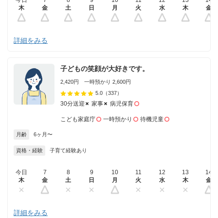
今日
7
8
9
10
11
12
13
14
木
金
土
日
月
火
水
木
金
詳細をみる
子どもの笑顔が大好きです。
2,420円 一時預かり 2,600円
5.0
（337）
30分送迎
家事
病児保育
こども家庭庁
一時預かり
待機児童
月齢
6ヶ月〜
資格・経験
子育て経験あり
今日
7
8
9
10
11
12
13
14
木
金
土
日
月
火
水
木
金
詳細をみる