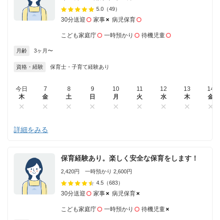
5.0
（49）
30分送迎
家事
病児保育
こども家庭庁
一時預かり
待機児童
月齢
3ヶ月〜
資格・経験
保育士・子育て経験あり
今日
7
8
9
10
11
12
13
14
木
金
土
日
月
火
水
木
金
詳細をみる
保育経験あり。楽しく安全な保育をします！
2,420円 一時預かり 2,600円
4.5
（683）
30分送迎
家事
病児保育
こども家庭庁
一時預かり
待機児童