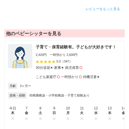
レビューをもっと見る
他のベビーシッターを見る
子育て・保育経験有。子どもが大好きです！
2,420円 一時預かり 2,600円
5.0
（347）
30分送迎
家事
病児保育
こども家庭庁
一時預かり
待機児童
月齢
3ヶ月〜
資格・経験
幼稚園教諭・小学校教諭・子育て経験あり
今日
7
8
9
10
11
12
13
14
木
金
土
日
月
火
水
木
金