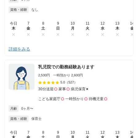
資格・経験
なし
今日
7
8
9
10
11
12
13
14
木
金
土
日
月
火
水
木
金
詳細をみる
乳児院での勤務経験あります
2,530円 一時預かり 2,600円
5.0
（527）
30分送迎
家事
病児保育
こども家庭庁
一時預かり
待機児童
月齢
0ヶ月〜
資格・経験
保育士
今日
7
8
9
10
11
12
13
14
木
金
土
日
月
火
水
木
金