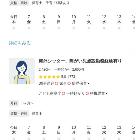
資格・経験
保育士・子育て経験あり
今日
7
8
9
10
11
12
13
14
木
金
土
日
月
火
水
木
金
詳細をみる
海外シッター、障がい児施設勤務経験有り
2,420円 一時預かり 2,600円
5.0
（773）
30分送迎
家事
病児保育
こども家庭庁
一時預かり
待機児童
月齢
3ヶ月〜
資格・経験
保育士
今日
7
8
9
10
11
12
13
14
木
金
土
日
月
火
水
木
金