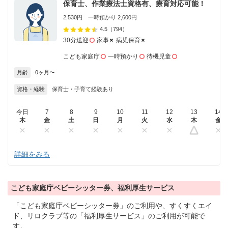
保育士、作業療法士資格有、療育対応可能！
2,530円 一時預かり 2,600円
4.5
（794）
30分送迎
家事
病児保育
こども家庭庁
一時預かり
待機児童
月齢
0ヶ月〜
資格・経験
保育士・子育て経験あり
今日
7
8
9
10
11
12
13
14
木
金
土
日
月
火
水
木
金
詳細をみる
こども家庭庁ベビーシッター券、福利厚生サービス
「こども家庭庁ベビーシッター券」のご利用や、すくすくエイ
ド、リロクラブ等の「福利厚生サービス」のご利用が可能で
す。