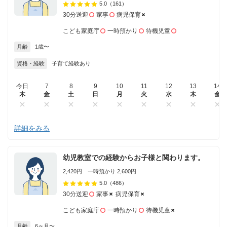
5.0
（161）
30分送迎
家事
病児保育
こども家庭庁
一時預かり
待機児童
月齢
1歳〜
資格・経験
子育て経験あり
今日
7
8
9
10
11
12
13
14
木
金
土
日
月
火
水
木
金
詳細をみる
幼児教室での経験からお子様と関わります。
2,420円 一時預かり 2,600円
5.0
（486）
30分送迎
家事
病児保育
こども家庭庁
一時預かり
待機児童
月齢
6ヶ月〜