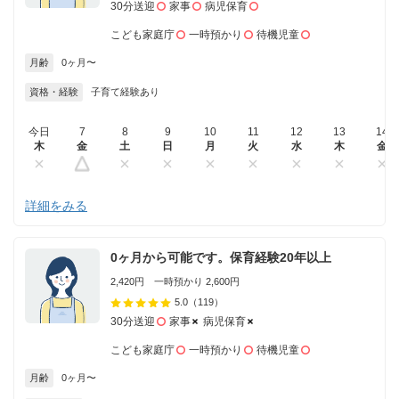
30分送迎
家事
病児保育
こども家庭庁
一時預かり
待機児童
月齢
0ヶ月〜
資格・経験
子育て経験あり
今日
7
8
9
10
11
12
13
14
木
金
土
日
月
火
水
木
金
詳細をみる
0ヶ月から可能です。保育経験20年以上
2,420円 一時預かり 2,600円
5.0
（119）
30分送迎
家事
病児保育
こども家庭庁
一時預かり
待機児童
月齢
0ヶ月〜