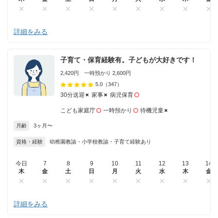
詳細をみる
子育て・保育経験有。子どもが大好きです！
2,420円 一時預かり 2,600円
5.0
（347）
30分送迎
家事
病児保育
こども家庭庁
一時預かり
待機児童
月齢
3ヶ月〜
資格・経験
幼稚園教諭・小学校教諭・子育て経験あり
今日
7
8
9
10
11
12
13
14
木
金
土
日
月
火
水
木
金
詳細をみる