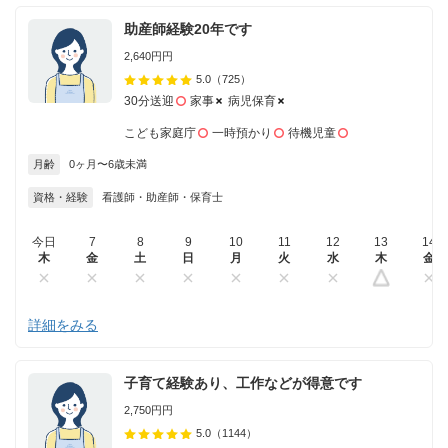
助産師経験20年です
2,640円円
5.0
（725）
30分送迎
家事
病児保育
こども家庭庁
一時預かり
待機児童
月齢
0ヶ月〜6歳未満
資格・経験
看護師・助産師・保育士
今日
7
8
9
10
11
12
13
14
木
金
土
日
月
火
水
木
金
詳細をみる
子育て経験あり、工作などが得意です
2,750円円
5.0
（1144）