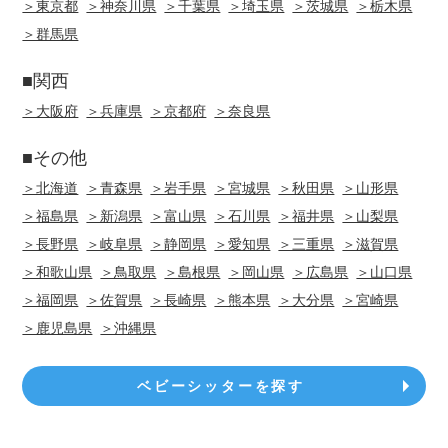
＞東京都
＞神奈川県
＞千葉県
＞埼玉県
＞茨城県
＞栃木県
＞群馬県
■関西
＞大阪府
＞兵庫県
＞京都府
＞奈良県
■その他
＞北海道
＞青森県
＞岩手県
＞宮城県
＞秋田県
＞山形県
＞福島県
＞新潟県
＞富山県
＞石川県
＞福井県
＞山梨県
＞長野県
＞岐阜県
＞静岡県
＞愛知県
＞三重県
＞滋賀県
＞和歌山県
＞鳥取県
＞島根県
＞岡山県
＞広島県
＞山口県
＞福岡県
＞佐賀県
＞長崎県
＞熊本県
＞大分県
＞宮崎県
＞鹿児島県
＞沖縄県
ベビーシッターを探す