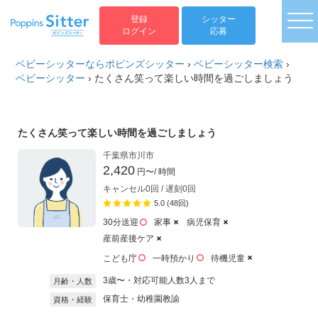
togg
登録
シッター
ログイン
応募
ベビーシッターならポピンズシッター
›
ベビーシッター検索
›
ベビーシッター
›
たくさん笑って楽しい時間を過ごしましょう
たくさん笑って楽しい時間を過ごしましょう
千葉県市川市
2,420
円〜
/ 時間
キャンセル0回 / 遅刻0回
5.0 (48回)
30分送迎
家事
病児保育
産前産後ケア
こども庁
一時預かり
待機児童
3歳〜・対応可能人数3人まで
月齢・人数
保育士・幼稚園教諭
資格・経験