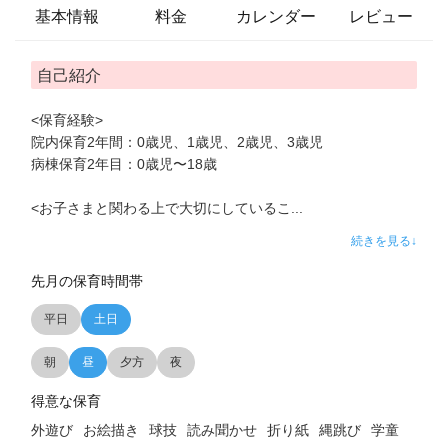
基本情報
料金
カレンダー
レビュー
自己紹介
<保育経験>
院内保育2年間：0歳児、1歳児、2歳児、3歳児
病棟保育2年目：0歳児〜18歳
<お子さまと関わる上で大切にしているこ
...
続きを見る↓
先月の保育時間帯
平日
土日
朝
昼
夕方
夜
得意な保育
外遊び
お絵描き
球技
読み聞かせ
折り紙
縄跳び
学童