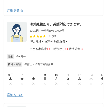
詳細をみる
海外経験あり、英語対応できます。
2,420円 一時預かり 2,600円
5.0
（235）
30分送迎
家事
病児保育
こども家庭庁
一時預かり
待機児童
月齢
0ヶ月〜
資格・経験
保育士・子育て経験あり
今日
7
8
9
10
11
12
13
14
木
金
土
日
月
火
水
木
金
詳細をみる